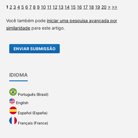
1
2
3
4
5
6
7
8
9
10
11
12
13
14
15
16
17
18
19
20
>
>>
Você também pode
iniciar uma pesquisa avançada por
similaridade
para este artigo.
ENVIAR SUBMISSÃO
IDIOMA
Português (Brasil)
English
Español (España)
Français (France)