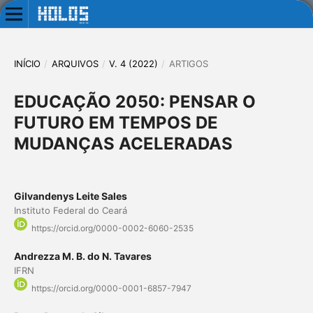
INÍCIO
/
ARQUIVOS
/
V. 4 (2022)
/
ARTIGOS
EDUCAÇÃO 2050: PENSAR O
FUTURO EM TEMPOS DE
MUDANÇAS ACELERADAS
Gilvandenys Leite Sales
Instituto Federal do Ceará
https://orcid.org/0000-0002-6060-2535
Andrezza M. B. do N. Tavares
IFRN
https://orcid.org/0000-0001-6857-7947