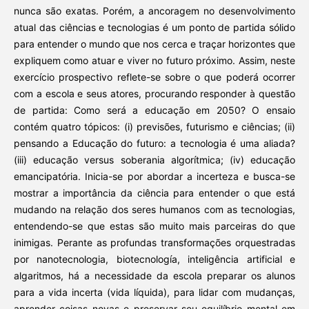
nunca são exatas. Porém, a ancoragem no desenvolvimento
atual das ciências e tecnologias é um ponto de partida sólido
para entender o mundo que nos cerca e traçar horizontes que
expliquem como atuar e viver no futuro próximo. Assim, neste
exercício prospectivo reflete-se sobre o que poderá ocorrer
com a escola e seus atores, procurando responder à questão
de partida: Como será a educação em 2050? O ensaio
contém quatro tópicos: (i) previsões, futurismo e ciências; (ii)
pensando a Educação do futuro: a tecnologia é uma aliada?
(iii) educação versus soberania algorítmica; (iv) educação
emancipatória. Inicia-se por abordar a incerteza e busca-se
mostrar a importância da ciência para entender o que está
mudando na relação dos seres humanos com as tecnologias,
entendendo-se que estas são muito mais parceiras do que
inimigas. Perante as profundas transformações orquestradas
por nanotecnologia, biotecnología, inteligência artificial e
algaritmos, há a necessidade da escola preparar os alunos
para a vida incerta (vida líquida), para lidar com mudanças,
aprender coisas novas e preservar seu equilíbrio mental em