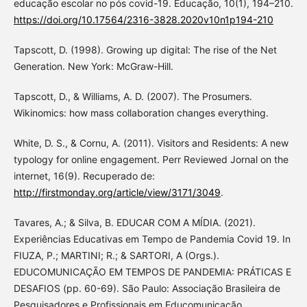
educação escolar no pós covid-19. Educação, 10(1), 194–210.
https://doi.org/10.17564/2316-3828.2020v10n1p194-210
Tapscott, D. (1998). Growing up digital: The rise of the Net
Generation. New York: McGraw-Hill.
Tapscott, D., & Williams, A. D. (2007). The Prosumers.
Wikinomics: how mass collaboration changes everything.
White, D. S., & Cornu, A. (2011). Visitors and Residents: A new
typology for online engagement. Perr Reviewed Jornal on the
internet, 16(9). Recuperado de:
http://firstmonday.org/article/view/3171/3049
.
Tavares, A.; & Silva, B. EDUCAR COM A MÍDIA. (2021).
Experiências Educativas em Tempo de Pandemia Covid 19. In
FIUZA, P.; MARTINI; R.; & SARTORI, A (Orgs.).
EDUCOMUNICAÇÃO EM TEMPOS DE PANDEMIA: PRÁTICAS E
DESAFIOS (pp. 60-69). São Paulo: Associação Brasileira de
Pesquisadores e Profissionais em Educomunicação.