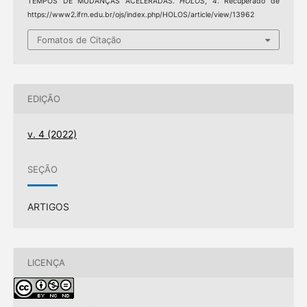
TEMPOS DE MUDANÇAS ACELERADAS.
HOLOS
,
4
. Recuperado de
https://www2.ifrn.edu.br/ojs/index.php/HOLOS/article/view/13962
Fomatos de Citação
EDIÇÃO
v. 4 (2022)
SEÇÃO
ARTIGOS
LICENÇA