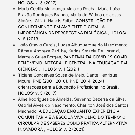
HOLOS: v. 3 (2017)
Maria Cecilia Mendonça Melo da Rocha, Maria Luísa
Frazão Rodrigues Branco, Maria de Fátima de Jesus
Simões, Gilliatt Hanois Falbo,
CONSTRUÇÃO DE
CONHECIMENTO EM AMBIENTE DIGITAL: A
IMPORTÂNCIA DA PERSPECTIVA DIALÓGICA
,
HOLOS:
v. 5 (2018)
João Otavio Garcia, Lucas Albuquerque do Nascimento,
Pâmela Andreza Padilha, Karina Smania De Lorenzi,
Marcelo Gules Borges,
PANDEMIA DA COVID-19 COMO
FENÔMENO INTEGRAL E CENTRAL NA EDUCAÇÃO EM
CIÊNCIAS
,
HOLOS: v. 1 (2021)
Ticiane Gonçalves Sousa de Melo, Dante Henrique
Moura,
PNE (2001-2010), PNE (2014-2024):
orientações para a Educação Profissional no Brasil
,
HOLOS: v. 3 (2017)
Aline Rodrigues de Almeida, Severino Bezerra da Silva,
Gabriel Alves do Nascimento, Charliton José dos Santos
Machado,
A EDUCAÇÃO ENQUANTO EXPERIÊNCIA
COMUNITÁRIA E A ESCOLA VIVA OLHO DO TEMPO: O
CIRCULAR DE SABERES COMO PRÁTICA ALTERNATIVA
INOVADORA
,
HOLOS: v. 2 (2021)