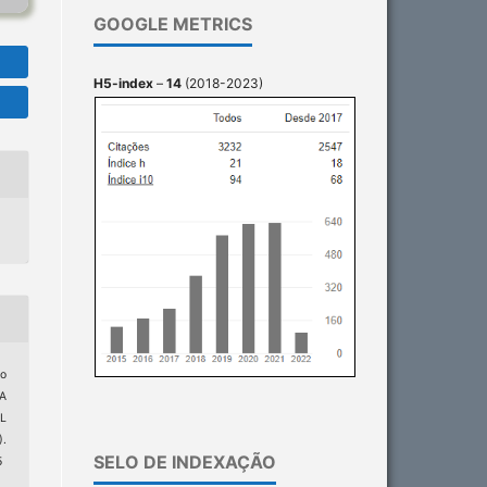
GOOGLE METRICS
H5-index
–
14
(2018-2023)
ho
RA
L
).
SELO DE INDEXAÇÃO
5