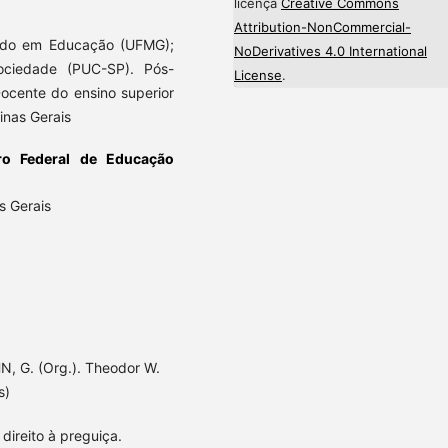
licença
Creative Commons
Attribution-NonCommercial-
rado em Educação (UFMG);
NoDerivatives 4.0 International
Sociedade (PUC-SP). Pós-
License
.
cente do ensino superior
inas Gerais
ro Federal de Educação
s Gerais
, G. (Org.). Theodor W.
s)
direito à preguiça.