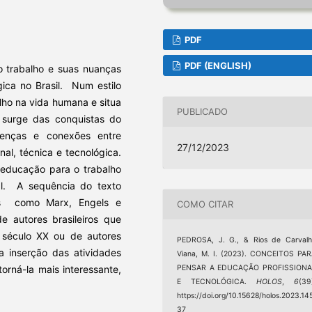
PDF
PDF (ENGLISH)
 trabalho e suas nuanças
gica no Brasil. Num estilo
alho na vida humana e situa
PUBLICADO
surge das conquistas do
ferenças e conexões entre
27/12/2023
al, técnica e tecnológica.
a educação para o trabalho
al. A sequência do texto
os como Marx, Engels e
COMO CITAR
 autores brasileiros que
 século XX ou de autores
PEDROSA, J. G., & Rios de Carval
a inserção das atividades
Viana, M. I. (2023). CONCEITOS PA
PENSAR A EDUCAÇÃO PROFISSIONA
orná-la mais interessante,
E TECNOLÓGICA.
HOLOS
,
6
(39
https://doi.org/10.15628/holos.2023.14
37