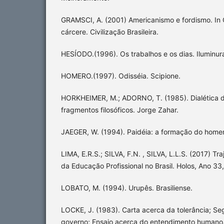
GRAMSCI, A. (2001) Americanismo e fordismo. In
cárcere. Civilização Brasileira.
HESÍODO.(1996). Os trabalhos e os dias. Iluminur
HOMERO.(1997). Odisséia. Scipione.
HORKHEIMER, M.; ADORNO, T. (1985). Dialética d
fragmentos filosóficos. Jorge Zahar.
JAEGER, W. (1994). Paidéia: a formação do homem
LIMA, E.R.S.; SILVA, F.N. , SILVA, L.L.S. (2017) Tr
da Educação Profissional no Brasil. Holos, Ano 33,
LOBATO, M. (1994). Urupês. Brasiliense.
LOCKE, J. (1983). Carta acerca da tolerância; Se
governo; Ensaio acerca do entendimento humano. (3