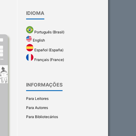
IDIOMA
Português (Brasil)
English
Español (España)
Français (France)
INFORMAÇÕES
Para Leitores
Para Autores
Para Bibliotecários