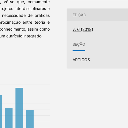
as, vê-se que, comumente
jetos interdisciplinares e
EDIÇÃO
a necessidade de práticas
proximação entre teoria e
o conhecimento, assim como
v. 6 (2018)
 um currículo integrado.
SEÇÃO
ARTIGOS