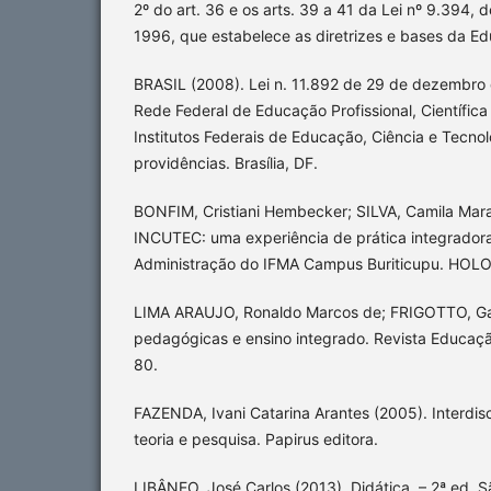
2º do art. 36 e os arts. 39 a 41 da Lei nº 9.394
1996, que estabelece as diretrizes e bases da Edu
BRASIL (2008). Lei n. 11.892 de 29 de dezembro d
Rede Federal de Educação Profissional, Científica 
Institutos Federais de Educação, Ciência e Tecnol
providências. Brasília, DF.
BONFIM, Cristiani Hembecker; SILVA, Camila Mara
INCUTEC: uma experiência de prática integrador
Administração do IFMA Campus Buriticupu. HOLO
LIMA ARAUJO, Ronaldo Marcos de; FRIGOTTO, Gau
pedagógicas e ensino integrado. Revista Educaç
80.
FAZENDA, Ivani Catarina Arantes (2005). Interdisci
teoria e pesquisa. Papirus editora.
LIBÂNEO, José Carlos (2013). Didática. – 2ª ed..S