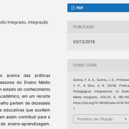
PDF
édio integrado, integração
PUBLICADO
03/12/2018
COMO CITAR
do acerca das práticas
Santos, F. A. A., Santos, J. D., Professo
ofessores do Ensino Médio
V. P., & Silva, A. R. (2018). Prátic
um estado do conhecimento
Pedagógicas Integradoras no Ensi
Acadêmico
, em um recorte
Médio Integrado.
HOLOS
,
6
, 185–19
balho partem de dezesseis
https://doi.org/10.15628/holos.2018.76
1
s educativas que auxiliem
am assim contribuir para a
Fomatos de Citação
 de ensino-aprendizagem.