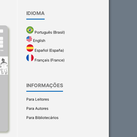
IDIOMA
Português (Brasil)
English
Español (España)
Français (France)
INFORMAÇÕES
Para Leitores
Para Autores
Para Bibliotecários