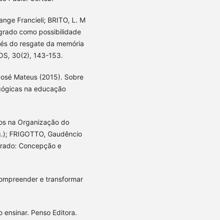
nge Francieli; BRITO, L. M
tegrado como possibilidade
vés do resgate da memória
LOS, 30(2), 143-153.
sé Mateus (2015). Sobre
gógicas na educação
ios na Organização do
rg.); FRIGOTTO, Gaudêncio
egrado: Concepção e
ompreender e transformar
 ensinar. Penso Editora.