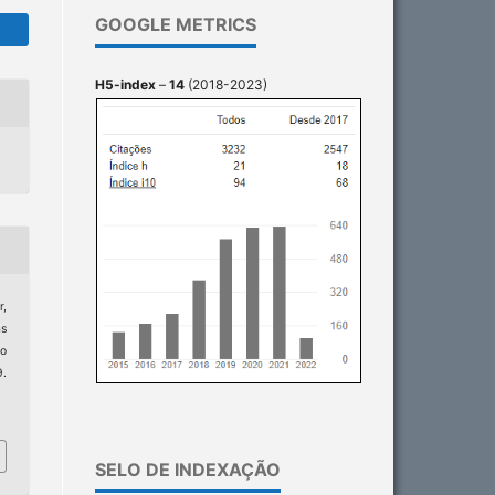
GOOGLE METRICS
H5-index
–
14
(2018-2023)
r,
as
no
9.
1
SELO DE INDEXAÇÃO