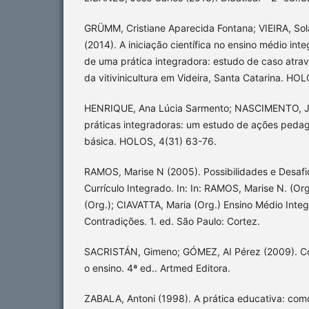
GRÜMM, Cristiane Aparecida Fontana; VIEIRA, Sola
(2014). A iniciação científica no ensino médio in
de uma prática integradora: estudo de caso atra
da vitivinicultura em Videira, Santa Catarina. HO
HENRIQUE, Ana Lúcia Sarmento; NASCIMENTO, Jo
práticas integradoras: um estudo de ações peda
básica. HOLOS, 4(31) 63-76.
RAMOS, Marise N (2005). Possibilidades e Desaf
Currículo Integrado. In: In: RAMOS, Marise N. (O
(Org.); CIAVATTA, Maria (Org.) Ensino Médio Int
Contradições. 1. ed. São Paulo: Cortez.
SACRISTÁN, Gimeno; GÓMEZ, AI Pérez (2009). C
o ensino. 4ª ed.. Artmed Editora.
ZABALA, Antoni (1998). A prática educativa: como