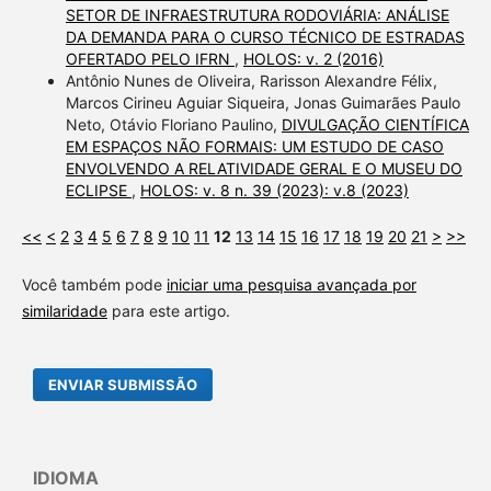
SETOR DE INFRAESTRUTURA RODOVIÁRIA: ANÁLISE
DA DEMANDA PARA O CURSO TÉCNICO DE ESTRADAS
OFERTADO PELO IFRN
,
HOLOS: v. 2 (2016)
Antônio Nunes de Oliveira, Rarisson Alexandre Félix,
Marcos Cirineu Aguiar Siqueira, Jonas Guimarães Paulo
Neto, Otávio Floriano Paulino,
DIVULGAÇÃO CIENTÍFICA
EM ESPAÇOS NÃO FORMAIS: UM ESTUDO DE CASO
ENVOLVENDO A RELATIVIDADE GERAL E O MUSEU DO
ECLIPSE
,
HOLOS: v. 8 n. 39 (2023): v.8 (2023)
<<
<
2
3
4
5
6
7
8
9
10
11
12
13
14
15
16
17
18
19
20
21
>
>>
Você também pode
iniciar uma pesquisa avançada por
similaridade
para este artigo.
ENVIAR SUBMISSÃO
IDIOMA