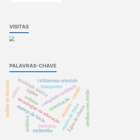
VISITAS
PALAVRAS-CHAVE
qualidade hídrica
cichlasoma orientale
análise do discurso
compósito cerâmico
transportes
zabbix
alumina – cobalto
zigbee
abelhas-sem-ferrão
arduino
sinterização
tecnologias na educação
ensino de física
manejo de bacia
Água de chuva
pol[itica
iramuteq.
melitofilia