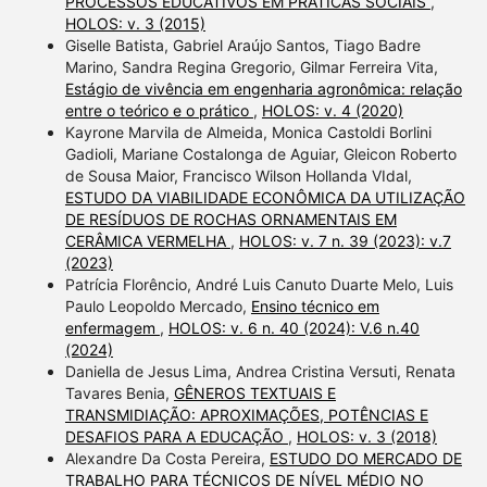
PROCESSOS EDUCATIVOS EM PRÁTICAS SOCIAIS
,
HOLOS: v. 3 (2015)
Giselle Batista, Gabriel Araújo Santos, Tiago Badre
Marino, Sandra Regina Gregorio, Gilmar Ferreira Vita,
Estágio de vivência em engenharia agronômica: relação
entre o teórico e o prático
,
HOLOS: v. 4 (2020)
Kayrone Marvila de Almeida, Monica Castoldi Borlini
Gadioli, Mariane Costalonga de Aguiar, Gleicon Roberto
de Sousa Maior, Francisco Wilson Hollanda VIdal,
ESTUDO DA VIABILIDADE ECONÔMICA DA UTILIZAÇÃO
DE RESÍDUOS DE ROCHAS ORNAMENTAIS EM
CERÂMICA VERMELHA
,
HOLOS: v. 7 n. 39 (2023): v.7
(2023)
Patrícia Florêncio, André Luis Canuto Duarte Melo, Luis
Paulo Leopoldo Mercado,
Ensino técnico em
enfermagem
,
HOLOS: v. 6 n. 40 (2024): V.6 n.40
(2024)
Daniella de Jesus Lima, Andrea Cristina Versuti, Renata
Tavares Benia,
GÊNEROS TEXTUAIS E
TRANSMIDIAÇÃO: APROXIMAÇÕES, POTÊNCIAS E
DESAFIOS PARA A EDUCAÇÃO
,
HOLOS: v. 3 (2018)
Alexandre Da Costa Pereira,
ESTUDO DO MERCADO DE
TRABALHO PARA TÉCNICOS DE NÍVEL MÉDIO NO