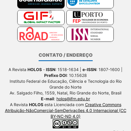
CONTATO / ENDEREÇO
A Revista
HOLOS
-
ISSN
: 1518-1634 |
e-ISSN
: 1807-1600 |
Prefixo DOI
: 10.15628
Instituto Federal de Educação, Ciência e Tecnologia do Rio
Grande do Norte
Av. Salgado Filho, 1559, Natal, Rio Grande do Norte, Brasil
E-mail
:
holos@ifrn.edu.br
A Revista
HOLOS
esta Licenciada com
Creative Commons
Atribuição-NãoComercial-SemDerivações 4.0 Internacional (CC
BY-NC-ND 4.0)