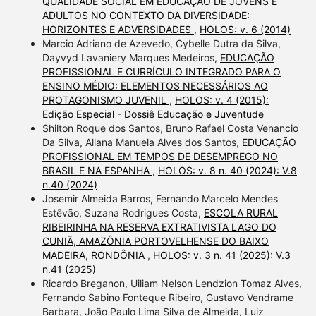
QUALIDADE SOCIAL EM EDUCAÇÃO DE JOVENS E
ADULTOS NO CONTEXTO DA DIVERSIDADE:
HORIZONTES E ADVERSIDADES
,
HOLOS: v. 6 (2014)
Marcio Adriano de Azevedo, Cybelle Dutra da Silva,
Dayvyd Lavaniery Marques Medeiros,
EDUCAÇÃO
PROFISSIONAL E CURRÍCULO INTEGRADO PARA O
ENSINO MÉDIO: ELEMENTOS NECESSÁRIOS AO
PROTAGONISMO JUVENIL
,
HOLOS: v. 4 (2015):
Edição Especial - Dossiê Educação e Juventude
Shilton Roque dos Santos, Bruno Rafael Costa Venancio
Da Silva, Allana Manuela Alves dos Santos,
EDUCAÇÃO
PROFISSIONAL EM TEMPOS DE DESEMPREGO NO
BRASIL E NA ESPANHA
,
HOLOS: v. 8 n. 40 (2024): V.8
n.40 (2024)
Josemir Almeida Barros, Fernando Marcelo Mendes
Estêvão, Suzana Rodrigues Costa,
ESCOLA RURAL
RIBEIRINHA NA RESERVA EXTRATIVISTA LAGO DO
CUNIÃ, AMAZÔNIA PORTOVELHENSE DO BAIXO
MADEIRA, RONDÔNIA
,
HOLOS: v. 3 n. 41 (2025): V.3
n.41 (2025)
Ricardo Breganon, Uiliam Nelson Lendzion Tomaz Alves,
Fernando Sabino Fonteque Ribeiro, Gustavo Vendrame
Barbara, João Paulo Lima Silva de Almeida, Luiz