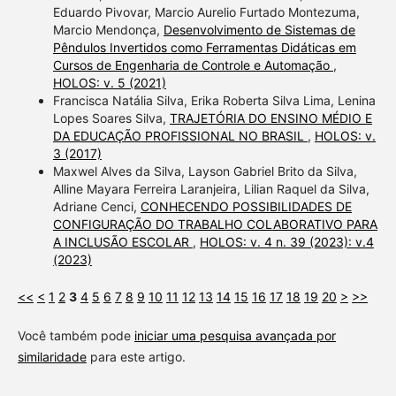
Eduardo Pivovar, Marcio Aurelio Furtado Montezuma,
Marcio Mendonça,
Desenvolvimento de Sistemas de
Pêndulos Invertidos como Ferramentas Didáticas em
Cursos de Engenharia de Controle e Automação
,
HOLOS: v. 5 (2021)
Francisca Natália Silva, Erika Roberta Silva Lima, Lenina
Lopes Soares Silva,
TRAJETÓRIA DO ENSINO MÉDIO E
DA EDUCAÇÃO PROFISSIONAL NO BRASIL
,
HOLOS: v.
3 (2017)
Maxwel Alves da Silva, Layson Gabriel Brito da Silva,
Alline Mayara Ferreira Laranjeira, Lilian Raquel da Silva,
Adriane Cenci,
CONHECENDO POSSIBILIDADES DE
CONFIGURAÇÃO DO TRABALHO COLABORATIVO PARA
A INCLUSÃO ESCOLAR
,
HOLOS: v. 4 n. 39 (2023): v.4
(2023)
<<
<
1
2
3
4
5
6
7
8
9
10
11
12
13
14
15
16
17
18
19
20
>
>>
Você também pode
iniciar uma pesquisa avançada por
similaridade
para este artigo.