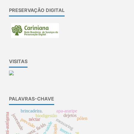
PRESERVAÇÃO DIGITAL
VISITAS
PALAVRAS-CHAVE
brincadeira.
apa-araripe
juventude
dejetos
biodigestão
pólen
previsão
néctar
measuring
magnetic fields
biogás
imersão