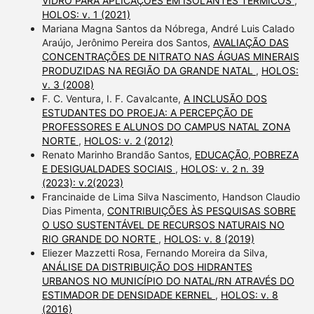
VIDRO PARA APLICAÇÕES EM ISOLANTES TÉRMICOS
,
HOLOS: v. 1 (2021)
Mariana Magna Santos da Nóbrega, André Luis Calado
Araújo, Jerônimo Pereira dos Santos,
AVALIAÇÃO DAS
CONCENTRAÇÕES DE NITRATO NAS ÁGUAS MINERAIS
PRODUZIDAS NA REGIÃO DA GRANDE NATAL
,
HOLOS:
v. 3 (2008)
F. C. Ventura, I. F. Cavalcante,
A INCLUSÃO DOS
ESTUDANTES DO PROEJA: A PERCEPÇÃO DE
PROFESSORES E ALUNOS DO CAMPUS NATAL ZONA
NORTE
,
HOLOS: v. 2 (2012)
Renato Marinho Brandão Santos,
EDUCAÇÃO, POBREZA
E DESIGUALDADES SOCIAIS
,
HOLOS: v. 2 n. 39
(2023): v.2(2023)
Francinaide de Lima Silva Nascimento, Handson Claudio
Dias Pimenta,
CONTRIBUIÇÕES ÀS PESQUISAS SOBRE
O USO SUSTENTÁVEL DE RECURSOS NATURAIS NO
RIO GRANDE DO NORTE
,
HOLOS: v. 8 (2019)
Eliezer Mazzetti Rosa, Fernando Moreira da Silva,
ANÁLISE DA DISTRIBUIÇÃO DOS HIDRANTES
URBANOS NO MUNICÍPIO DO NATAL/RN ATRAVÉS DO
ESTIMADOR DE DENSIDADE KERNEL
,
HOLOS: v. 8
(2016)