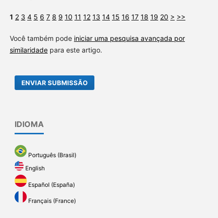
1
2
3
4
5
6
7
8
9
10
11
12
13
14
15
16
17
18
19
20
>
>>
Você também pode
iniciar uma pesquisa avançada por
similaridade
para este artigo.
ENVIAR SUBMISSÃO
IDIOMA
Português (Brasil)
English
Español (España)
Français (France)