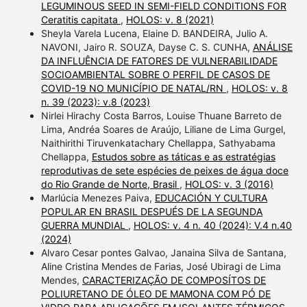
LEGUMINOUS SEED IN SEMI-FIELD CONDITIONS FOR
Ceratitis capitata
,
HOLOS: v. 8 (2021)
Sheyla Varela Lucena, Elaine D. BANDEIRA, Julio A.
NAVONI, Jairo R. SOUZA, Dayse C. S. CUNHA,
ANÁLISE
DA INFLUÊNCIA DE FATORES DE VULNERABILIDADE
SOCIOAMBIENTAL SOBRE O PERFIL DE CASOS DE
COVID-19 NO MUNICÍPIO DE NATAL/RN
,
HOLOS: v. 8
n. 39 (2023): v.8 (2023)
Nirlei Hirachy Costa Barros, Louise Thuane Barreto de
Lima, Andréa Soares de Araújo, Liliane de Lima Gurgel,
Naithirithi Tiruvenkatachary Chellappa, Sathyabama
Chellappa,
Estudos sobre as táticas e as estratégias
reprodutivas de sete espécies de peixes de água doce
do Rio Grande de Norte, Brasil
,
HOLOS: v. 3 (2016)
Marlúcia Menezes Paiva,
EDUCACIÓN Y CULTURA
POPULAR EN BRASIL DESPUÉS DE LA SEGUNDA
GUERRA MUNDIAL
,
HOLOS: v. 4 n. 40 (2024): V.4 n.40
(2024)
Alvaro Cesar pontes Galvao, Janaina Silva de Santana,
Aline Cristina Mendes de Farias, José Ubiragi de Lima
Mendes,
CARACTERIZAÇÃO DE COMPOSÍTOS DE
POLIURETANO DE ÓLEO DE MAMONA COM PÓ DE