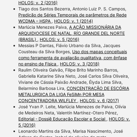
HOLOS: v. 2 (2016)
Tiago dos Santos Bezerra, Antonio Luiz P. S. Campos,
Predição de Séries Temporais de parâmetros de Rede
WCDMA – HSPA
,
HOLOS: v. 1 (2014)
Marlúcia Menezes Paiva,
A AÇÃO MISSIONÁRIA DA
ARQUIDIOCESE DE NATAL, RÍO GRANDE DEL NORTE
(BRASIL)
,
HOLOS: v. 5 (2016)
Messias P Dantas, Flávio Urbano da Silva, Jacques
Cousteau da Silva Borges,
Uso dos mapas conceituais
como ferramenta de avaliação qualitativa, com ênfase
no ensino de Física
,
HOLOS: v. 3 (2018)
Raulim Oliveira Galvão, Filipe Brito Marinho Barros,
Gabriella Katarine Silva Neto, José Carlos Silva Oliveira,
Viviane de Cássia Paixão Andrade, Élyda Lima Silva,
Belarmino Barbosa Lira,
CONCENTRAÇÃO DE ESCÓRIA
METALURGICA DA LIGA FeSiMn POR MESA
CONCENTRADORA WILFLEY
,
HOLOS: v. 6 (2017)
José Yvan P. Leite, Marlúcia Menezes de Paiva, Olívia
de Medeiros Neta, Valentín Martínez-Otero Pérez,
Editorial - Dossiê Educação Escolar e Social
,
HOLOS: v.
5 (2016)
Leonardo Martins da Silva, Marisa Nascimento, José