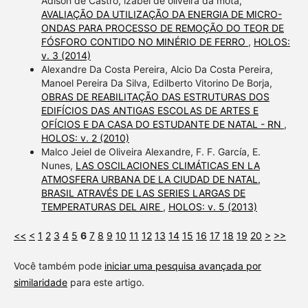
Adlson de Castro, izabel de oliveira da mota,
AVALIAÇÃO DA UTILIZAÇÃO DA ENERGIA DE MICRO-
ONDAS PARA PROCESSO DE REMOÇÃO DO TEOR DE
FÓSFORO CONTIDO NO MINÉRIO DE FERRO
,
HOLOS:
v. 3 (2014)
Alexandre Da Costa Pereira, Alcio Da Costa Pereira,
Manoel Pereira Da Silva, Edilberto Vitorino De Borja,
OBRAS DE REABILITAÇÃO DAS ESTRUTURAS DOS
EDIFÍCIOS DAS ANTIGAS ESCOLAS DE ARTES E
OFÍCIOS E DA CASA DO ESTUDANTE DE NATAL - RN
,
HOLOS: v. 2 (2010)
Malco Jeiel de Oliveira Alexandre, F. F. García, E.
Nunes,
LAS OSCILACIONES CLIMÁTICAS EN LA
ATMOSFERA URBANA DE LA CIUDAD DE NATAL,
BRASIL ATRAVÉS DE LAS SERIES LARGAS DE
TEMPERATURAS DEL AIRE
,
HOLOS: v. 5 (2013)
<<
<
1
2
3
4
5
6
7
8
9
10
11
12
13
14
15
16
17
18
19
20
>
>>
Você também pode
iniciar uma pesquisa avançada por
similaridade
para este artigo.