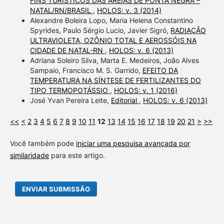
FINS TURÍSTICOS DAS AREIAS DE PONTA NEGRA –
NATAL/RN/BRASIL
,
HOLOS: v. 3 (2014)
Alexandre Boleira Lopo, Maria Helena Constantino
Spyrides, Paulo Sérgio Lucio, Javier Sigró,
RADIAÇÃO
ULTRAVIOLETA, OZÔNIO TOTAL E AEROSSÓIS NA
CIDADE DE NATAL-RN
,
HOLOS: v. 6 (2013)
Adriana Soleiro Silva, Marta E. Medeiros, João Alves
Sampaio, Francisco M. S. Garrido,
EFEITO DA
TEMPERATURA NA SÍNTESE DE FERTILIZANTES DO
TIPO TERMOPOTÁSSIO
,
HOLOS: v. 1 (2016)
José Yvan Pereira Leite,
Editorial
,
HOLOS: v. 6 (2013)
<<
<
2
3
4
5
6
7
8
9
10
11
12
13
14
15
16
17
18
19
20
21
>
>>
Você também pode
iniciar uma pesquisa avançada por
similaridade
para este artigo.
ENVIAR SUBMISSÃO