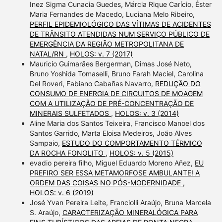
Inez Sigma Cunacia Guedes, Márcia Rique Carício, Éster
Maria Fernandes de Macedo, Luciana Melo Ribeiro,
PERFIL EPIDEMIOLÓGICO DAS VÍTIMAS DE ACIDENTES
DE TRÂNSITO ATENDIDAS NUM SERVIÇO PÚBLICO DE
EMERGÊNCIA DA REGIÃO METROPOLITANA DE
NATAL/RN
,
HOLOS: v. 7 (2017)
Mauricio Guimarães Bergerman, Dimas José Neto,
Bruno Yoshida Tomaselli, Bruno Farah Maciel, Carolina
Del Roveri, Fabiano Cabañas Navarro,
REDUÇÃO DO
CONSUMO DE ENERGIA DE CIRCUITOS DE MOAGEM
COM A UTILIZAÇÃO DE PRÉ-CONCENTRAÇÃO DE
MINERAIS SULFETADOS
,
HOLOS: v. 3 (2014)
Aline Maria dos Santos Teixeira, Francisco Manoel dos
Santos Garrido, Marta Eloisa Medeiros, João Alves
Sampaio,
ESTUDO DO COMPORTAMENTO TÉRMICO
DA ROCHA FONOLITO
,
HOLOS: v. 5 (2015)
evadio pereira filho, Miguel Eduardo Moreno Añez,
EU
PREFIRO SER ESSA METAMORFOSE AMBULANTE! A
ORDEM DAS COISAS NO PÓS-MODERNIDADE
,
HOLOS: v. 6 (2019)
José Yvan Pereira Leite, Franciolli Araújo, Bruna Marcela
S. Araújo,
CARACTERIZAÇÃO MINERALÓGICA PARA