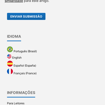
similaridade
para este artigo.
ENVIAR SUBMISSÃO
IDIOMA
Português (Brasil)
English
Español (España)
Français (France)
INFORMAÇÕES
Para Leitores