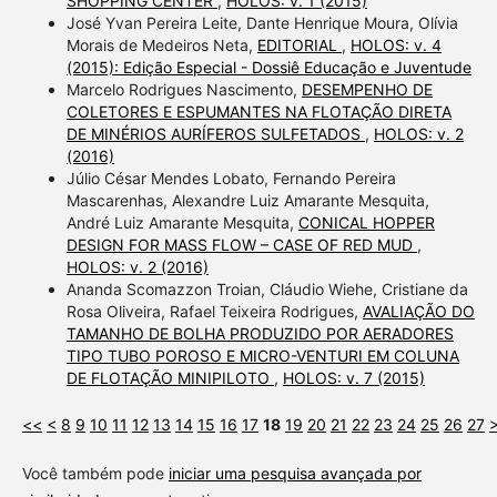
SHOPPING CENTER
,
HOLOS: v. 1 (2015)
José Yvan Pereira Leite, Dante Henrique Moura, Olívia
Morais de Medeiros Neta,
EDITORIAL
,
HOLOS: v. 4
(2015): Edição Especial - Dossiê Educação e Juventude
Marcelo Rodrigues Nascimento,
DESEMPENHO DE
COLETORES E ESPUMANTES NA FLOTAÇÃO DIRETA
DE MINÉRIOS AURÍFEROS SULFETADOS
,
HOLOS: v. 2
(2016)
Júlio César Mendes Lobato, Fernando Pereira
Mascarenhas, Alexandre Luiz Amarante Mesquita,
André Luiz Amarante Mesquita,
CONICAL HOPPER
DESIGN FOR MASS FLOW – CASE OF RED MUD
,
HOLOS: v. 2 (2016)
Ananda Scomazzon Troian, Cláudio Wiehe, Cristiane da
Rosa Oliveira, Rafael Teixeira Rodrigues,
AVALIAÇÃO DO
TAMANHO DE BOLHA PRODUZIDO POR AERADORES
TIPO TUBO POROSO E MICRO-VENTURI EM COLUNA
DE FLOTAÇÃO MINIPILOTO
,
HOLOS: v. 7 (2015)
<<
<
8
9
10
11
12
13
14
15
16
17
18
19
20
21
22
23
24
25
26
27
Você também pode
iniciar uma pesquisa avançada por