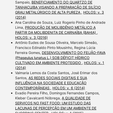
Sampaio,
BENEFICIAMENTO DO QUARTZO DE
TANHAÇU/BA VISANDO A PREPARAÇÃO DE SILÍCIO
GRAU METALÚRGICO DE ALTA PUREZA
,
HOLOS: v. 3
(2014)
Ana Carolina de Souza, Luiz Rogerio Pinho de Andrade
Lima,
PRODUÇÃO DE MOLIBDÊNIO METÁLICO A
PARTIR DA MOLIBDENITA DE CARNAÍBA (BAHIA)
,
HOLOS: v. 3 (2016)
Antônio Eudes de Sousa Oliveira, Marcelo Simeão,
Francisco Edinaldo Pinto Mousinho, Regina Lúcia
Ferreira Gomes,
DESENVOLVIMENTO DO FEIJÃO-FAVA
(Phaseulus lunatus L.) SOB DÉFICIT HÍDRICO
CULTIVADO EM AMBIENTE PROTEGIDO
,
HOLOS: v. 1
(2014)
Valmaria Lemos da Costa Santos, José Erimar dos
Santos,
AS REDES SOCIAIS DIGITAIS E SUA
INFLUÊNCIA NA SOCIEDADE E EDUCAÇÃO
CONTEMPORÂNEAS
,
HOLOS: v. 6 (2014)
Evadio Pereira Filho, Domingos Fernandes Campos,
Kleber Cavalcanti Nóbrega,
A QUALIDADE DE
SERVIÇOS NO FAST FOOD: UM ESTUDO DAS
LACUNAS DE PERCEPÇÃO EM UM AMBIENTE DE