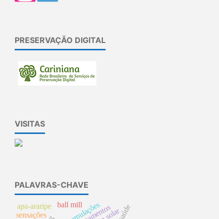
PRESERVAÇÃO DIGITAL
VISITAS
PALAVRAS-CHAVE
formulações
ball mill
apa-araripe
levantamentos
sensações