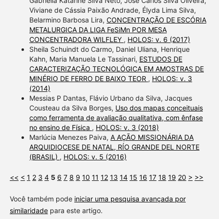
Gabriella Katarine Silva Neto, José Carlos Silva Oliveira,
Viviane de Cássia Paixão Andrade, Élyda Lima Silva,
Belarmino Barbosa Lira,
CONCENTRAÇÃO DE ESCÓRIA
METALURGICA DA LIGA FeSiMn POR MESA
CONCENTRADORA WILFLEY
,
HOLOS: v. 6 (2017)
Sheila Schuindt do Carmo, Daniel Uliana, Henrique
Kahn, Maria Manuela Le Tassinari,
ESTUDOS DE
CARACTERIZAÇÃO TECNOLÓGICA EM AMOSTRAS DE
MINÉRIO DE FERRO DE BAIXO TEOR
,
HOLOS: v. 3
(2014)
Messias P Dantas, Flávio Urbano da Silva, Jacques
Cousteau da Silva Borges,
Uso dos mapas conceituais
como ferramenta de avaliação qualitativa, com ênfase
no ensino de Física
,
HOLOS: v. 3 (2018)
Marlúcia Menezes Paiva,
A AÇÃO MISSIONÁRIA DA
ARQUIDIOCESE DE NATAL, RÍO GRANDE DEL NORTE
(BRASIL)
,
HOLOS: v. 5 (2016)
<<
<
1
2
3
4
5
6
7
8
9
10
11
12
13
14
15
16
17
18
19
20
>
>>
Você também pode
iniciar uma pesquisa avançada por
similaridade
para este artigo.