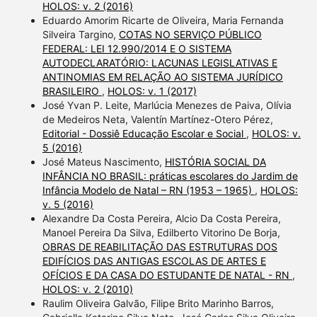
HOLOS: v. 2 (2016)
Eduardo Amorim Ricarte de Oliveira, Maria Fernanda
Silveira Targino,
COTAS NO SERVIÇO PÚBLICO
FEDERAL: LEI 12.990/2014 E O SISTEMA
AUTODECLARATÓRIO: LACUNAS LEGISLATIVAS E
ANTINOMIAS EM RELAÇÃO AO SISTEMA JURÍDICO
BRASILEIRO
,
HOLOS: v. 1 (2017)
José Yvan P. Leite, Marlúcia Menezes de Paiva, Olívia
de Medeiros Neta, Valentín Martínez-Otero Pérez,
Editorial - Dossiê Educação Escolar e Social
,
HOLOS: v.
5 (2016)
José Mateus Nascimento,
HISTÓRIA SOCIAL DA
INFÂNCIA NO BRASIL: práticas escolares do Jardim de
Infância Modelo de Natal – RN (1953 – 1965)
,
HOLOS:
v. 5 (2016)
Alexandre Da Costa Pereira, Alcio Da Costa Pereira,
Manoel Pereira Da Silva, Edilberto Vitorino De Borja,
OBRAS DE REABILITAÇÃO DAS ESTRUTURAS DOS
EDIFÍCIOS DAS ANTIGAS ESCOLAS DE ARTES E
OFÍCIOS E DA CASA DO ESTUDANTE DE NATAL - RN
,
HOLOS: v. 2 (2010)
Raulim Oliveira Galvão, Filipe Brito Marinho Barros,