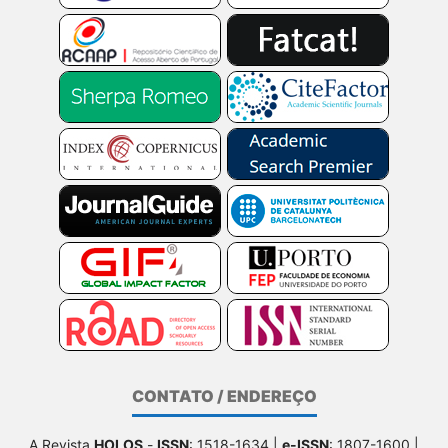
CONTATO / ENDEREÇO
A Revista
HOLOS
-
ISSN
: 1518-1634 |
e-ISSN
: 1807-1600 |