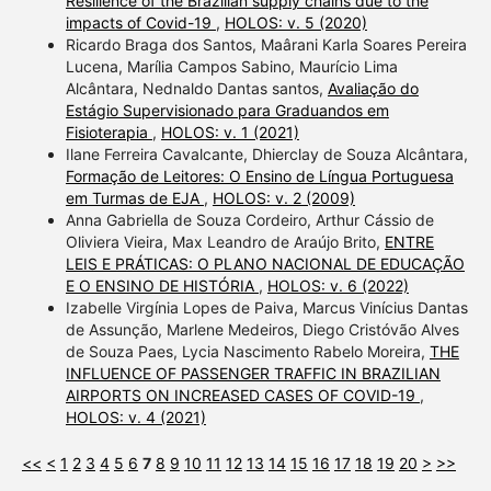
Resilience of the Brazilian supply chains due to the
impacts of Covid-19
,
HOLOS: v. 5 (2020)
Ricardo Braga dos Santos, Maârani Karla Soares Pereira
Lucena, Marília Campos Sabino, Maurício Lima
Alcântara, Nednaldo Dantas santos,
Avaliação do
Estágio Supervisionado para Graduandos em
Fisioterapia
,
HOLOS: v. 1 (2021)
Ilane Ferreira Cavalcante, Dhierclay de Souza Alcântara,
Formação de Leitores: O Ensino de Língua Portuguesa
em Turmas de EJA
,
HOLOS: v. 2 (2009)
Anna Gabriella de Souza Cordeiro, Arthur Cássio de
Oliviera Vieira, Max Leandro de Araújo Brito,
ENTRE
LEIS E PRÁTICAS: O PLANO NACIONAL DE EDUCAÇÃO
E O ENSINO DE HISTÓRIA
,
HOLOS: v. 6 (2022)
Izabelle Virgínia Lopes de Paiva, Marcus Vinícius Dantas
de Assunção, Marlene Medeiros, Diego Cristóvão Alves
de Souza Paes, Lycia Nascimento Rabelo Moreira,
THE
INFLUENCE OF PASSENGER TRAFFIC IN BRAZILIAN
AIRPORTS ON INCREASED CASES OF COVID-19
,
HOLOS: v. 4 (2021)
<<
<
1
2
3
4
5
6
7
8
9
10
11
12
13
14
15
16
17
18
19
20
>
>>