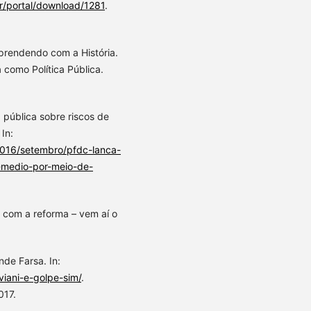
r/portal/download/1281
.
rendendo com a História.
 como Política Pública.
ública sobre riscos de
In:
-2016/setembro/pfdc-lanca-
-medio-por-meio-de-
o com a reforma – vem aí o
nde Farsa. In:
iani-e-golpe-sim/
.
017.