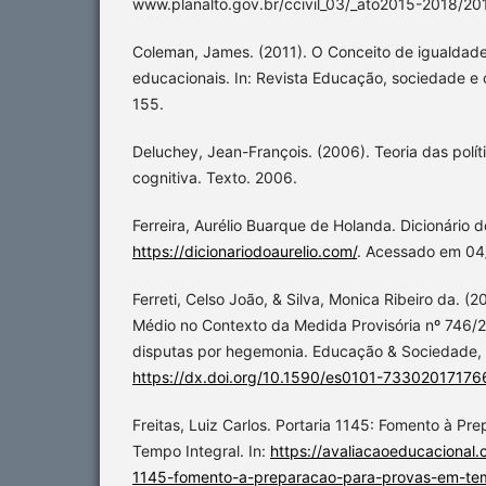
www.planalto.gov.br/ccivil_03/_ato2015-2018/
Coleman, James. (2011). O Conceito de igualdad
educacionais. In: Revista Educação, sociedade e c
155.
Deluchey, Jean-François. (2006). Teoria das políti
cognitiva. Texto. 2006.
Ferreira, Aurélio Buarque de Holanda. Dicionário d
https://dicionariodoaurelio.com/
. Acessado em 04
Ferreti, Celso João, & Silva, Monica Ribeiro da. (
Médio no Contexto da Medida Provisória nº 746/20
disputas por hegemonia. Educação & Sociedade,
https://dx.doi.org/10.1590/es0101-7330201717
Freitas, Luiz Carlos. Portaria 1145: Fomento à P
Tempo Integral. In:
https://avaliacaoeducacional.
1145-fomento-a-preparacao-para-provas-em-tem