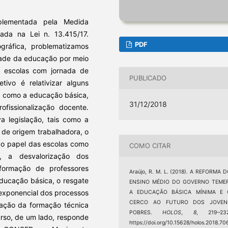
lementada pela Medida
dada na Lei n. 13.415/17.
PDF
gráfica, problematizamos
idade da educação por meio
as escolas com jornada de
PUBLICADO
tivo é relativizar alguns
is como a educação básica,
31/12/2018
ofissionalização docente.
a legislação, tais como a
 de origem trabalhadora, o
do papel das escolas como
COMO CITAR
, a desvalorização dos
formação de professores
Araújo, R. M. L. (2018). A REFORMA 
educação básica, o resgate
ENSINO MÉDIO DO GOVERNO TEMER
exponencial dos processos
A EDUCAÇÃO BÁSICA MÍNIMA E 
CERCO AO FUTURO DOS JOVEN
zação da formação técnica
POBRES.
HOLOS
,
8
, 219–232
rso, de um lado, responde
https://doi.org/10.15628/holos.2018.70