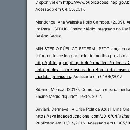
Disponível em
http://www.publicacoes.inep.gov.b
Acessado em 04/05/2017.
Mendonça, Ana Waleska Pollo Campos. (2009). Ap
In: Pará – SEDUC. Ensino Médio Integrado no Pará
Belém: Seduc.
MINISTÉRIO PÚBLICO FEDERAL. PFDC lança nota p
reforma do ensino por meio de medida provisória. 
http://pfdc.pgr.mpf.mp.br/informativos/edicoes
nota-publica-sobre-riscos-de-reforma-do-ensino
medida-provisoria/
. Acessado em 01/05/2017.
Ribeiro, Mônica. (2017). Como fica o ensino médi
Ensino Médio “líquido”. Texto. 2017.
Saviani, Dermeval. A Crise Política Atual: Uma Gra
https://avaliacaoeducacional.com/2016/04/02/sav
Publicado em 02/04/2016. Acessado em 01/05/2