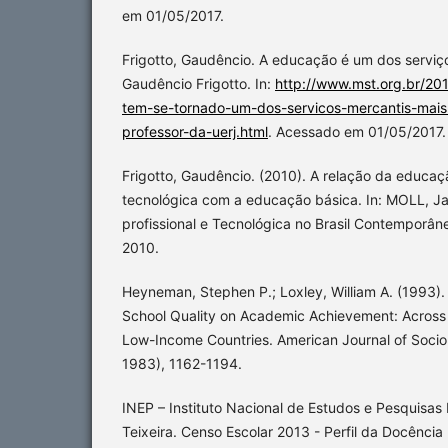
em 01/05/2017.
Frigotto, Gaudêncio. A educação é um dos serviço
Gaudêncio Frigotto. In:
http://www.mst.org.br/20
tem-se-tornado-um-dos-servicos-mercantis-mais-
professor-da-uerj.html
. Acessado em 01/05/2017.
Frigotto, Gaudêncio. (2010). A relação da educaçã
tecnológica com a educação básica. In: MOLL, Ja
profissional e Tecnológica no Brasil Contemporân
2010.
Heyneman, Stephen P.; Loxley, William A. (1993). 
School Quality on Academic Achievement: Across
Low-Income Countries. American Journal of Sociol
1983), 1162-1194.
INEP – Instituto Nacional de Estudos e Pesquisas 
Teixeira. Censo Escolar 2013 - Perfil da Docência