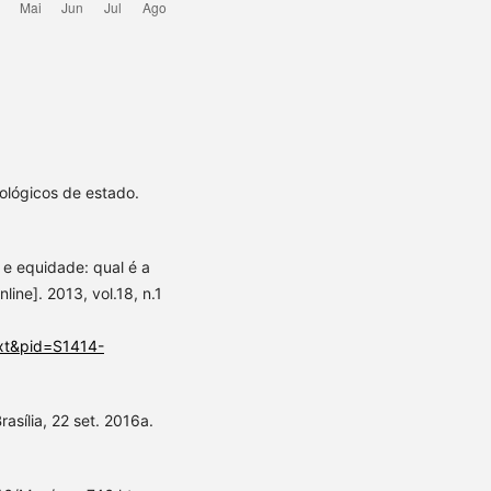
eológicos de estado.
 e equidade: qual é a
line]. 2013, vol.18, n.1
text&pid=S1414-
asília, 22 set. 2016a.