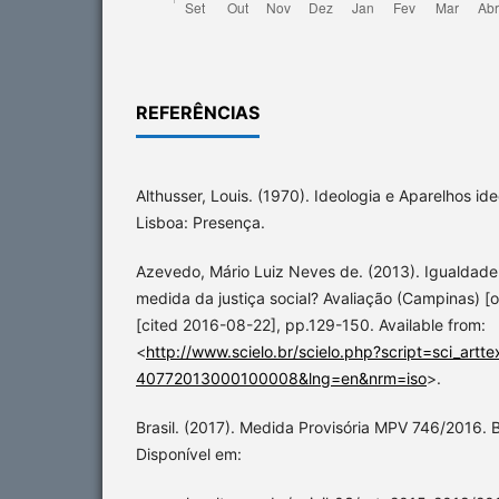
REFERÊNCIAS
Althusser, Louis. (1970). Ideologia e Aparelhos id
Lisboa: Presença.
Azevedo, Mário Luiz Neves de. (2013). Igualdade
medida da justiça social? Avaliação (Campinas) [on
[cited 2016-08-22], pp.129-150. Available from:
<
http://www.scielo.br/scielo.php?script=sci_art
40772013000100008&lng=en&nrm=iso
>.
Brasil. (2017). Medida Provisória MPV 746/2016. Br
Disponível em: