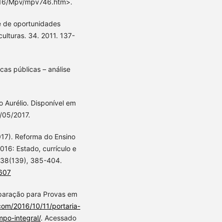
2016/Mpv/mpv746.htm>.
e de oportunidades
ulturas. 34. 2011. 137-
cas públicas – análise
o Aurélio. Disponível em
/05/2017.
2017). Reforma do Ensino
16: Estado, currículo e
 38(139), 385-404.
6607
reparação para Provas em
com/2016/10/11/portaria-
po-integral/
. Acessado