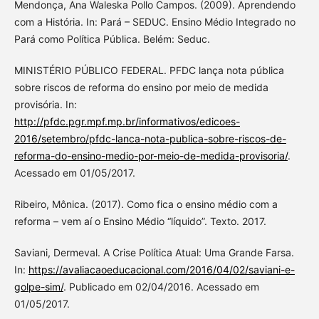
Mendonça, Ana Waleska Pollo Campos. (2009). Aprendendo
com a História. In: Pará – SEDUC. Ensino Médio Integrado no
Pará como Política Pública. Belém: Seduc.
MINISTÉRIO PÚBLICO FEDERAL. PFDC lança nota pública
sobre riscos de reforma do ensino por meio de medida
provisória. In:
http://pfdc.pgr.mpf.mp.br/informativos/edicoes-
2016/setembro/pfdc-lanca-nota-publica-sobre-riscos-de-
reforma-do-ensino-medio-por-meio-de-medida-provisoria/
.
Acessado em 01/05/2017.
Ribeiro, Mônica. (2017). Como fica o ensino médio com a
reforma – vem aí o Ensino Médio “líquido”. Texto. 2017.
Saviani, Dermeval. A Crise Política Atual: Uma Grande Farsa.
In:
https://avaliacaoeducacional.com/2016/04/02/saviani-e-
golpe-sim/
. Publicado em 02/04/2016. Acessado em
01/05/2017.