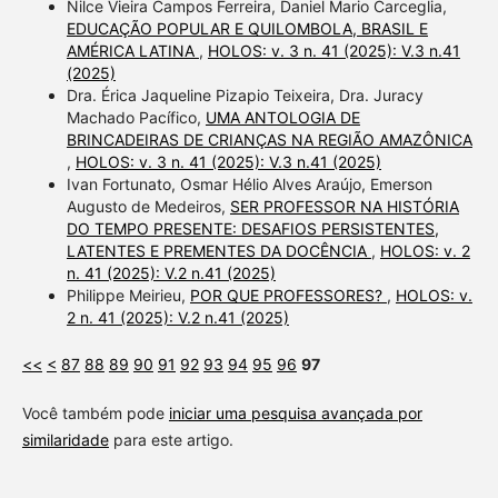
Nilce Vieira Campos Ferreira, Daniel Mario Carceglia,
EDUCAÇÃO POPULAR E QUILOMBOLA, BRASIL E
AMÉRICA LATINA
,
HOLOS: v. 3 n. 41 (2025): V.3 n.41
(2025)
Dra. Érica Jaqueline Pizapio Teixeira, Dra. Juracy
Machado Pacífico,
UMA ANTOLOGIA DE
BRINCADEIRAS DE CRIANÇAS NA REGIÃO AMAZÔNICA
,
HOLOS: v. 3 n. 41 (2025): V.3 n.41 (2025)
Ivan Fortunato, Osmar Hélio Alves Araújo, Emerson
Augusto de Medeiros,
SER PROFESSOR NA HISTÓRIA
DO TEMPO PRESENTE: DESAFIOS PERSISTENTES,
LATENTES E PREMENTES DA DOCÊNCIA
,
HOLOS: v. 2
n. 41 (2025): V.2 n.41 (2025)
Philippe Meirieu,
POR QUE PROFESSORES?
,
HOLOS: v.
2 n. 41 (2025): V.2 n.41 (2025)
<<
<
87
88
89
90
91
92
93
94
95
96
97
Você também pode
iniciar uma pesquisa avançada por
similaridade
para este artigo.