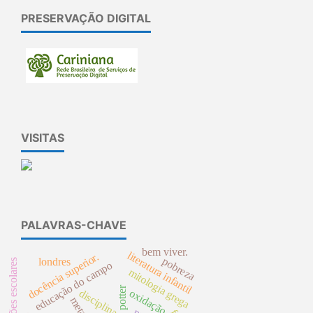
PRESERVAÇÃO DIGITAL
VISITAS
PALAVRAS-CHAVE
bem viver.
literatura infantil
docência superior.
pobreza
londres
instituições escolares
educação do campo
mitologia grega
harry potter
oxidação
disciplina