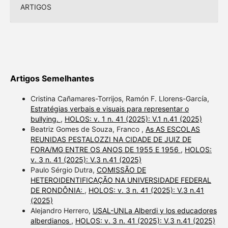
ARTIGOS
Artigos Semelhantes
Cristina Cañamares-Torrijos, Ramón F. Llorens-García,
Estratégias verbais e visuais para representar o
bullying.
,
HOLOS: v. 1 n. 41 (2025): V.1 n.41 (2025)
Beatriz Gomes de Souza, Franco ,
As AS ESCOLAS
REUNIDAS PESTALOZZI NA CIDADE DE JUIZ DE
FORA/MG ENTRE OS ANOS DE 1955 E 1956
,
HOLOS:
v. 3 n. 41 (2025): V.3 n.41 (2025)
Paulo Sérgio Dutra,
COMISSÃO DE
HETEROIDENTIFICAÇÃO NA UNIVERSIDADE FEDERAL
DE RONDÔNIA:
,
HOLOS: v. 3 n. 41 (2025): V.3 n.41
(2025)
Alejandro Herrero,
USAL-UNLa Alberdi y los educadores
alberdianos
,
HOLOS: v. 3 n. 41 (2025): V.3 n.41 (2025)