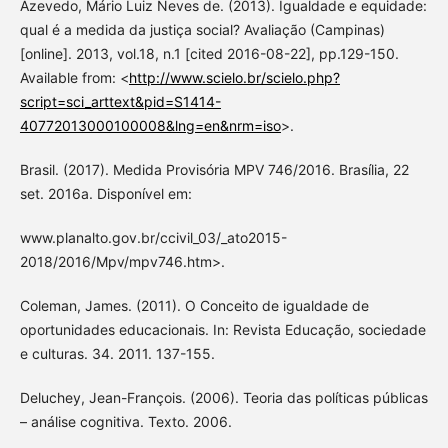
Azevedo, Mário Luiz Neves de. (2013). Igualdade e equidade:
qual é a medida da justiça social? Avaliação (Campinas)
[online]. 2013, vol.18, n.1 [cited 2016-08-22], pp.129-150.
Available from: <
http://www.scielo.br/scielo.php?
script=sci_arttext&pid=S1414-
40772013000100008&lng=en&nrm=iso
>.
Brasil. (2017). Medida Provisória MPV 746/2016. Brasília, 22
set. 2016a. Disponível em:
www.planalto.gov.br/ccivil_03/_ato2015-
2018/2016/Mpv/mpv746.htm>.
Coleman, James. (2011). O Conceito de igualdade de
oportunidades educacionais. In: Revista Educação, sociedade
e culturas. 34. 2011. 137-155.
Deluchey, Jean-François. (2006). Teoria das políticas públicas
– análise cognitiva. Texto. 2006.