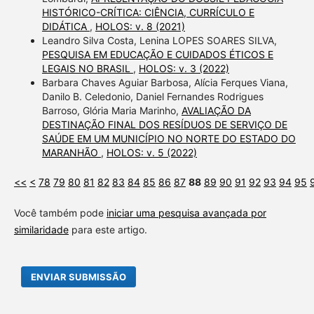
HISTÓRICO-CRÍTICA: CIÊNCIA, CURRÍCULO E
DIDÁTICA
,
HOLOS: v. 8 (2021)
Leandro Silva Costa, Lenina LOPES SOARES SILVA,
PESQUISA EM EDUCAÇÃO E CUIDADOS ÉTICOS E
LEGAIS NO BRASIL
,
HOLOS: v. 3 (2022)
Barbara Chaves Aguiar Barbosa, Alícia Ferques Viana,
Danilo B. Celedonio, Daniel Fernandes Rodrigues
Barroso, Glória Maria Marinho,
AVALIAÇÃO DA
DESTINAÇÃO FINAL DOS RESÍDUOS DE SERVIÇO DE
SAÚDE EM UM MUNICÍPIO NO NORTE DO ESTADO DO
MARANHÃO
,
HOLOS: v. 5 (2022)
<<
<
78
79
80
81
82
83
84
85
86
87
88
89
90
91
92
93
94
95
Você também pode
iniciar uma pesquisa avançada por
similaridade
para este artigo.
ENVIAR SUBMISSÃO