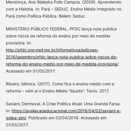
Mendonça, Ana Waleska Pollo Campos. (2009). Aprendendo
com a História. In: Pará – SEDUC. Ensino Médio Integrado no
Pará como Política Pública. Belém: Seduc.
MINISTÉRIO PÚBLICO FEDERAL. PFDC lança nota pública
sobre riscos de reforma do ensino por meio de medida
provisória. In:
http://pfdc.pgr.mpf.mp.br/informativos/edicoes-
2016/setembro/pfdc-lanca-nota-publica-sobre-riscos-de-
reforma-do-ensino-medio-por-meio-de-medida-provisoria/
.
Acessado em 01/05/2017.
Ribeiro, Mônica. (2017). Como fica o ensino médio com a
reforma – vem aí o Ensino Médio “líquido”. Texto. 2017.
Saviani, Dermeval. A Crise Política Atual: Uma Grande Farsa.
In:
https://avaliacaoeducacional.com/2016/04/02/saviani-e-
golpe-sim/
. Publicado em 02/04/2016. Acessado em
01/05/2017.