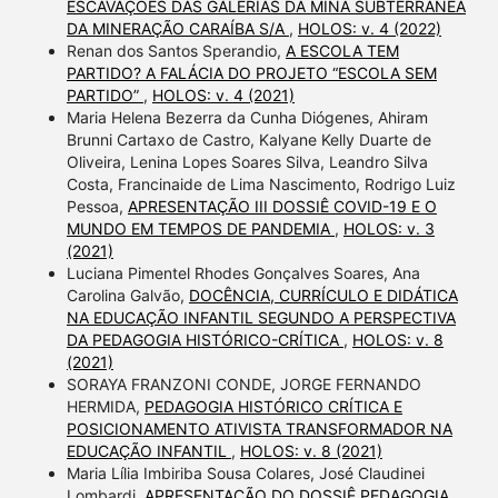
ESCAVAÇÕES DAS GALERIAS DA MINA SUBTERRÂNEA
DA MINERAÇÃO CARAÍBA S/A
,
HOLOS: v. 4 (2022)
Renan dos Santos Sperandio,
A ESCOLA TEM
PARTIDO? A FALÁCIA DO PROJETO “ESCOLA SEM
PARTIDO”
,
HOLOS: v. 4 (2021)
Maria Helena Bezerra da Cunha Diógenes, Ahiram
Brunni Cartaxo de Castro, Kalyane Kelly Duarte de
Oliveira, Lenina Lopes Soares Silva, Leandro Silva
Costa, Francinaide de Lima Nascimento, Rodrigo Luiz
Pessoa,
APRESENTAÇÃO III DOSSIÊ COVID-19 E O
MUNDO EM TEMPOS DE PANDEMIA
,
HOLOS: v. 3
(2021)
Luciana Pimentel Rhodes Gonçalves Soares, Ana
Carolina Galvão,
DOCÊNCIA, CURRÍCULO E DIDÁTICA
NA EDUCAÇÃO INFANTIL SEGUNDO A PERSPECTIVA
DA PEDAGOGIA HISTÓRICO-CRÍTICA
,
HOLOS: v. 8
(2021)
SORAYA FRANZONI CONDE, JORGE FERNANDO
HERMIDA,
PEDAGOGIA HISTÓRICO CRÍTICA E
POSICIONAMENTO ATIVISTA TRANSFORMADOR NA
EDUCAÇÃO INFANTIL
,
HOLOS: v. 8 (2021)
Maria Lília Imbiriba Sousa Colares, José Claudinei
Lombardi,
APRESENTAÇÃO DO DOSSIÊ PEDAGOGIA