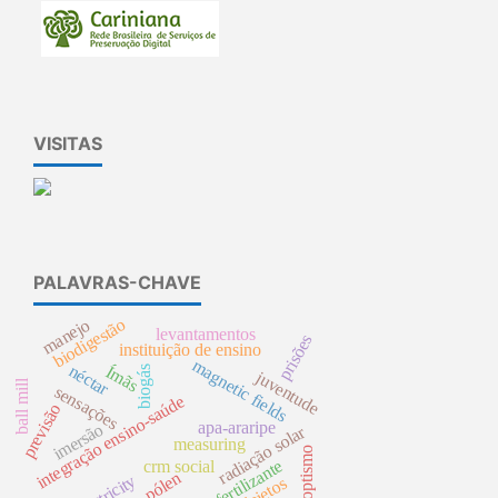
VISITAS
PALAVRAS-CHAVE
biodigestão
manejo
levantamentos
prisões
instituição de ensino
magnetic fields
néctar
Ímãs
biogás
juventude
ball mill
sensações
integração ensino-saúde
previsão
apa-araripe
imersão
radiação solar
measuring
panoptismo
biofertilizante
crm social
pólen
electricity
dejetos