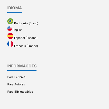
IDIOMA
Português (Brasil)
English
Español (España)
Français (France)
INFORMAÇÕES
Para Leitores
Para Autores
Para Bibliotecários