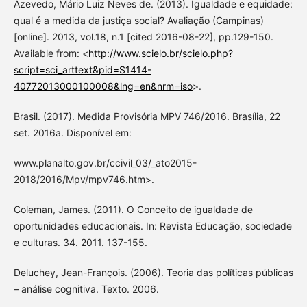
Azevedo, Mário Luiz Neves de. (2013). Igualdade e equidade:
qual é a medida da justiça social? Avaliação (Campinas)
[online]. 2013, vol.18, n.1 [cited 2016-08-22], pp.129-150.
Available from: <
http://www.scielo.br/scielo.php?
script=sci_arttext&pid=S1414-
40772013000100008&lng=en&nrm=iso
>.
Brasil. (2017). Medida Provisória MPV 746/2016. Brasília, 22
set. 2016a. Disponível em:
www.planalto.gov.br/ccivil_03/_ato2015-
2018/2016/Mpv/mpv746.htm>.
Coleman, James. (2011). O Conceito de igualdade de
oportunidades educacionais. In: Revista Educação, sociedade
e culturas. 34. 2011. 137-155.
Deluchey, Jean-François. (2006). Teoria das políticas públicas
– análise cognitiva. Texto. 2006.