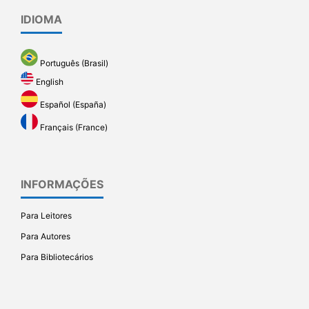
IDIOMA
Português (Brasil)
English
Español (España)
Français (France)
INFORMAÇÕES
Para Leitores
Para Autores
Para Bibliotecários