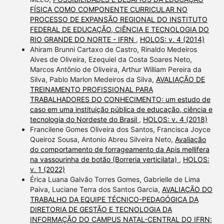
FÍSICA COMO COMPONENTE CURRICULAR NO
PROCESSO DE EXPANSÃO REGIONAL DO INSTITUTO
FEDERAL DE EDUCAÇÃO, CIÊNCIA E TECNOLOGIA DO
RIO GRANDE DO NORTE - IFRN
,
HOLOS: v. 4 (2014)
Ahiram Brunni Cartaxo de Castro, Rinaldo Medeiros
Alves de Oliveira, Ezequiel da Costa Soares Neto,
Marcos Antônio de Oliveira, Arthur William Pereira da
Silva, Pablo Marlon Medeiros da Silva,
AVALIAÇÃO DE
TREINAMENTO PROFISSIONAL PARA
TRABALHADORES DO CONHECIMENTO: um estudo de
caso em uma instituição pública de educação, ciência e
tecnologia do Nordeste do Brasil
,
HOLOS: v. 4 (2018)
Francilene Gomes Oliveira dos Santos, Francisca Joyce
Queiroz Sousa, Antonio Abreu Silveira Neto,
Avaliação
do comportamento de forrageamento da Apis mellifera
na vassourinha de botão (Borreria verticilata)
,
HOLOS:
v. 1 (2022)
Érica Luana Galvão Torres Gomes, Gabrielle de Lima
Paiva, Luciane Terra dos Santos Garcia,
AVALIAÇÃO DO
TRABALHO DA EQUIPE TÉCNICO-PEDAGÓGICA DA
DIRETORIA DE GESTÃO E TECNOLOGIA DA
INFORMAÇÃO DO CAMPUS NATAL-CENTRAL DO IFRN: