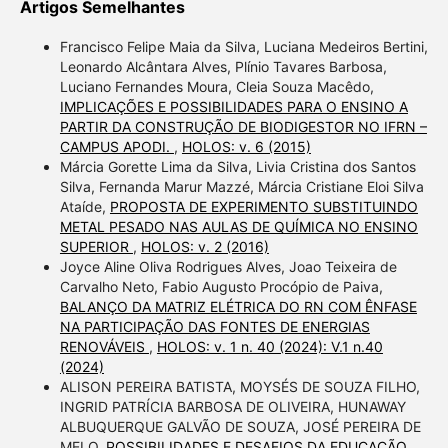
Artigos Semelhantes
Francisco Felipe Maia da Silva, Luciana Medeiros Bertini,
Leonardo Alcântara Alves, Plínio Tavares Barbosa,
Luciano Fernandes Moura, Cleia Souza Macêdo,
IMPLICAÇÕES E POSSIBILIDADES PARA O ENSINO A
PARTIR DA CONSTRUÇÃO DE BIODIGESTOR NO IFRN –
CAMPUS APODI.
,
HOLOS: v. 6 (2015)
Márcia Gorette Lima da Silva, Livia Cristina dos Santos
Silva, Fernanda Marur Mazzé, Márcia Cristiane Eloi Silva
Ataíde,
PROPOSTA DE EXPERIMENTO SUBSTITUINDO
METAL PESADO NAS AULAS DE QUÍMICA NO ENSINO
SUPERIOR
,
HOLOS: v. 2 (2016)
Joyce Aline Oliva Rodrigues Alves, Joao Teixeira de
Carvalho Neto, Fabio Augusto Procópio de Paiva,
BALANÇO DA MATRIZ ELÉTRICA DO RN COM ÊNFASE
NA PARTICIPAÇÃO DAS FONTES DE ENERGIAS
RENOVÁVEIS
,
HOLOS: v. 1 n. 40 (2024): V.1 n.40
(2024)
ALISON PEREIRA BATISTA, MOYSÉS DE SOUZA FILHO,
INGRID PATRÍCIA BARBOSA DE OLIVEIRA, HUNAWAY
ALBUQUERQUE GALVÃO DE SOUZA, JOSÉ PEREIRA DE
MELO,
POSSIBILIDADES E DESAFIOS DA EDUCAÇÃO