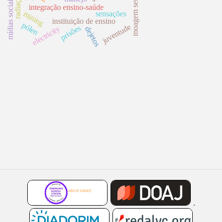
mídias sociais
integração ensino-saúde
mining
sensações
instituição de ensino
pólen
juventude
prisões
electricity
dejetos