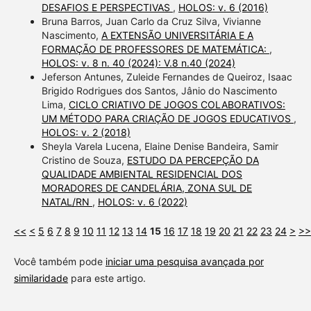
DESAFIOS E PERSPECTIVAS
,
HOLOS: v. 6 (2016)
Bruna Barros, Juan Carlo da Cruz Silva, Vivianne
Nascimento,
A EXTENSÃO UNIVERSITÁRIA E A
FORMAÇÃO DE PROFESSORES DE MATEMÁTICA:
,
HOLOS: v. 8 n. 40 (2024): V.8 n.40 (2024)
Jeferson Antunes, Zuleide Fernandes de Queiroz, Isaac
Brigido Rodrigues dos Santos, Jânio do Nascimento
Lima,
CICLO CRIATIVO DE JOGOS COLABORATIVOS:
UM MÉTODO PARA CRIAÇÃO DE JOGOS EDUCATIVOS
,
HOLOS: v. 2 (2018)
Sheyla Varela Lucena, Elaine Denise Bandeira, Samir
Cristino de Souza,
ESTUDO DA PERCEPÇÃO DA
QUALIDADE AMBIENTAL RESIDENCIAL DOS
MORADORES DE CANDELÁRIA, ZONA SUL DE
NATAL/RN
,
HOLOS: v. 6 (2022)
<<
<
5
6
7
8
9
10
11
12
13
14
15
16
17
18
19
20
21
22
23
24
>
>>
Você também pode
iniciar uma pesquisa avançada por
similaridade
para este artigo.