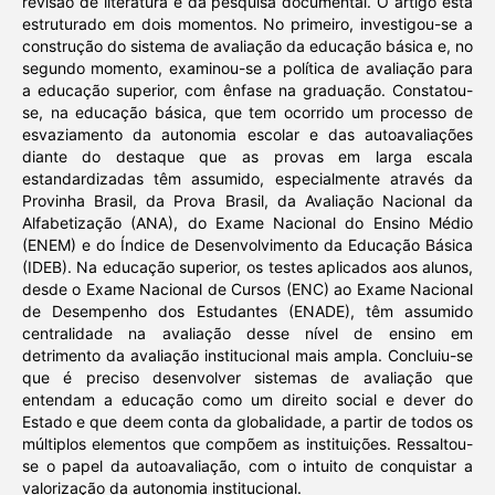
revisão de literatura e da pesquisa documental. O artigo está
estruturado em dois momentos. No primeiro, investigou-se a
construção do sistema de avaliação da educação básica e, no
segundo momento, examinou-se a política de avaliação para
a educação superior, com ênfase na graduação. Constatou-
se, na educação básica, que tem ocorrido um processo de
esvaziamento da autonomia escolar e das autoavaliações
diante do destaque que as provas em larga escala
estandardizadas têm assumido, especialmente através da
Provinha Brasil, da Prova Brasil, da Avaliação Nacional da
Alfabetização (ANA), do Exame Nacional do Ensino Médio
(ENEM) e do Índice de Desenvolvimento da Educação Básica
(IDEB). Na educação superior, os testes aplicados aos alunos,
desde o Exame Nacional de Cursos (ENC) ao Exame Nacional
de Desempenho dos Estudantes (ENADE), têm assumido
centralidade na avaliação desse nível de ensino em
detrimento da avaliação institucional mais ampla. Concluiu-se
que é preciso desenvolver sistemas de avaliação que
entendam a educação como um direito social e dever do
Estado e que deem conta da globalidade, a partir de todos os
múltiplos elementos que compõem as instituições. Ressaltou-
se o papel da autoavaliação, com o intuito de conquistar a
valorização da autonomia institucional.