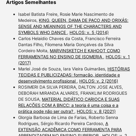
Artigos Semelhantes
Isabel Batista Freire, Rosie Marie Nascimento de
Medeiros,
KING, QUEEN, DAMA DE PAÇO AND ORIXÁS:
SENSE AND MEANINGS OF THE CHARACTERS AND
SYMBOLS WHO DANCE
,
HOLOS: v. 5 (2014)
Carlos Helaidio Chaves da Costa, Francisco Ferreira
Dantas Filho, Filomena Maria Gonçalves da Silva
Cordeiro Moita,
MARVINSKETCH E KAHOOT COMO
FERRAMENTAS NO ENSINO DE ISOMERIA
,
HOLOS: v. 1
(2017)
Marlei José de Souza, Iara Vieira Guimarães,
HISTÓRIAS
TECIDAS E PUBLICIZADAS: formação, identidade e
desenvolvimento profissional
,
HOLOS: v. 2 (2016)
ROSIMERI DA SILVA PEREIRA, DALTON JOSE ALVES,
DEBORAH MIRANDA ALVARES, FRANKLIM RODRIGUES
DE SOUSA,
MATERIAL DIDÁTICO CARIOCA E SUAS
RELAÇÕES COM A BNCC: a teoria é uma coisa e a
prática pode não ser outra?
,
HOLOS: v. 8 (2021)
Glorgia Barbosa de Lima de Farias, Roberto Senna
Rodrigues, Sérgio Ricardo Pereira Cardoso,
A
EXTENSÃO ACADÊMICA COMO FERRAMENTA PARA
APRENDIZAGEM NO ENSINO SUPERIOR
,
HOLOS: v. 2