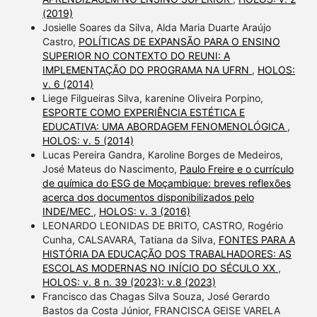
(2019)
Josielle Soares da Silva, Alda Maria Duarte Araújo
Castro,
POLÍTICAS DE EXPANSÃO PARA O ENSINO
SUPERIOR NO CONTEXTO DO REUNI: A
IMPLEMENTAÇÃO DO PROGRAMA NA UFRN
,
HOLOS:
v. 6 (2014)
Liege Filgueiras Silva, karenine Oliveira Porpino,
ESPORTE COMO EXPERIÊNCIA ESTÉTICA E
EDUCATIVA: UMA ABORDAGEM FENOMENOLÓGICA
,
HOLOS: v. 5 (2014)
Lucas Pereira Gandra, Karoline Borges de Medeiros,
José Mateus do Nascimento,
Paulo Freire e o currículo
de química do ESG de Moçambique: breves reflexões
acerca dos documentos disponibilizados pelo
INDE/MEC
,
HOLOS: v. 3 (2016)
LEONARDO LEONIDAS DE BRITO, CASTRO, Rogério
Cunha, CALSAVARA, Tatiana da Silva,
FONTES PARA A
HISTÓRIA DA EDUCAÇÃO DOS TRABALHADORES: AS
ESCOLAS MODERNAS NO INÍCIO DO SÉCULO XX
,
HOLOS: v. 8 n. 39 (2023): v.8 (2023)
Francisco das Chagas Silva Souza, José Gerardo
Bastos da Costa Júnior, FRANCISCA GEISE VARELA