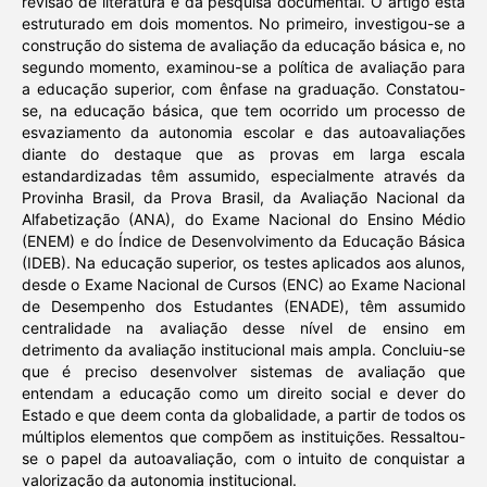
revisão de literatura e da pesquisa documental. O artigo está
estruturado em dois momentos. No primeiro, investigou-se a
construção do sistema de avaliação da educação básica e, no
segundo momento, examinou-se a política de avaliação para
a educação superior, com ênfase na graduação. Constatou-
se, na educação básica, que tem ocorrido um processo de
esvaziamento da autonomia escolar e das autoavaliações
diante do destaque que as provas em larga escala
estandardizadas têm assumido, especialmente através da
Provinha Brasil, da Prova Brasil, da Avaliação Nacional da
Alfabetização (ANA), do Exame Nacional do Ensino Médio
(ENEM) e do Índice de Desenvolvimento da Educação Básica
(IDEB). Na educação superior, os testes aplicados aos alunos,
desde o Exame Nacional de Cursos (ENC) ao Exame Nacional
de Desempenho dos Estudantes (ENADE), têm assumido
centralidade na avaliação desse nível de ensino em
detrimento da avaliação institucional mais ampla. Concluiu-se
que é preciso desenvolver sistemas de avaliação que
entendam a educação como um direito social e dever do
Estado e que deem conta da globalidade, a partir de todos os
múltiplos elementos que compõem as instituições. Ressaltou-
se o papel da autoavaliação, com o intuito de conquistar a
valorização da autonomia institucional.