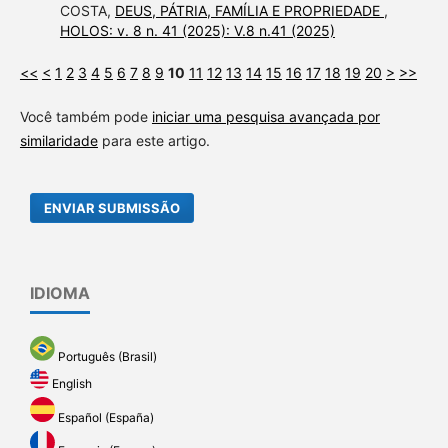
COSTA,
DEUS, PÁTRIA, FAMÍLIA E PROPRIEDADE
,
HOLOS: v. 8 n. 41 (2025): V.8 n.41 (2025)
<<
<
1
2
3
4
5
6
7
8
9
10
11
12
13
14
15
16
17
18
19
20
>
>>
Você também pode
iniciar uma pesquisa avançada por
similaridade
para este artigo.
ENVIAR SUBMISSÃO
IDIOMA
Português (Brasil)
English
Español (España)