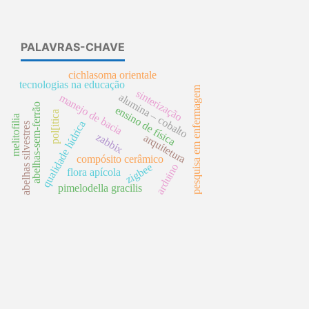
PALAVRAS-CHAVE
cichlasoma orientale
tecnologias na educação
pesquisa em enfermagem
sinterização
alumina – cobalto
manejo de bacia
abelhas-sem-ferrão
ensino de física
pol[itica
melitofilia
qualidade hídrica
abelhas silvestres
zabbix
arquitetura
compósito cerâmico
zigbee
arduino
flora apícola
pimelodella gracilis