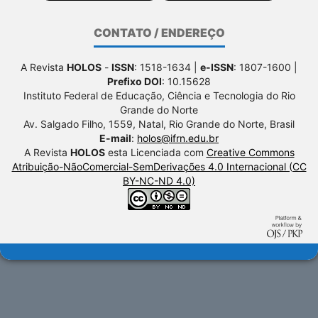
CONTATO / ENDEREÇO
A Revista
HOLOS
-
ISSN
: 1518-1634 |
e-ISSN
: 1807-1600 |
Prefixo DOI
: 10.15628
Instituto Federal de Educação, Ciência e Tecnologia do Rio
Grande do Norte
Av. Salgado Filho, 1559, Natal, Rio Grande do Norte, Brasil
E-mail
:
holos@ifrn.edu.br
A Revista
HOLOS
esta Licenciada com
Creative Commons
Atribuição-NãoComercial-SemDerivações 4.0 Internacional (CC
BY-NC-ND 4.0)