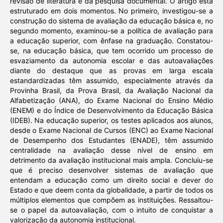
revisão de literatura e da pesquisa documental. O artigo está
estruturado em dois momentos. No primeiro, investigou-se a
construção do sistema de avaliação da educação básica e, no
segundo momento, examinou-se a política de avaliação para
a educação superior, com ênfase na graduação. Constatou-
se, na educação básica, que tem ocorrido um processo de
esvaziamento da autonomia escolar e das autoavaliações
diante do destaque que as provas em larga escala
estandardizadas têm assumido, especialmente através da
Provinha Brasil, da Prova Brasil, da Avaliação Nacional da
Alfabetização (ANA), do Exame Nacional do Ensino Médio
(ENEM) e do Índice de Desenvolvimento da Educação Básica
(IDEB). Na educação superior, os testes aplicados aos alunos,
desde o Exame Nacional de Cursos (ENC) ao Exame Nacional
de Desempenho dos Estudantes (ENADE), têm assumido
centralidade na avaliação desse nível de ensino em
detrimento da avaliação institucional mais ampla. Concluiu-se
que é preciso desenvolver sistemas de avaliação que
entendam a educação como um direito social e dever do
Estado e que deem conta da globalidade, a partir de todos os
múltiplos elementos que compõem as instituições. Ressaltou-
se o papel da autoavaliação, com o intuito de conquistar a
valorização da autonomia institucional.