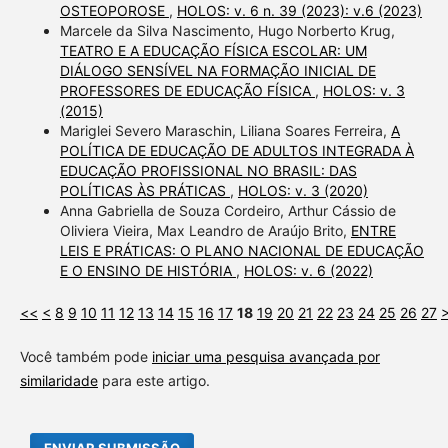
OSTEOPOROSE
,
HOLOS: v. 6 n. 39 (2023): v.6 (2023)
Marcele da Silva Nascimento, Hugo Norberto Krug,
TEATRO E A EDUCAÇÃO FÍSICA ESCOLAR: UM
DIÁLOGO SENSÍVEL NA FORMAÇÃO INICIAL DE
PROFESSORES DE EDUCAÇÃO FÍSICA
,
HOLOS: v. 3
(2015)
Mariglei Severo Maraschin, Liliana Soares Ferreira,
A
POLÍTICA DE EDUCAÇÃO DE ADULTOS INTEGRADA À
EDUCAÇÃO PROFISSIONAL NO BRASIL: DAS
POLÍTICAS ÀS PRÁTICAS
,
HOLOS: v. 3 (2020)
Anna Gabriella de Souza Cordeiro, Arthur Cássio de
Oliviera Vieira, Max Leandro de Araújo Brito,
ENTRE
LEIS E PRÁTICAS: O PLANO NACIONAL DE EDUCAÇÃO
E O ENSINO DE HISTÓRIA
,
HOLOS: v. 6 (2022)
<<
<
8
9
10
11
12
13
14
15
16
17
18
19
20
21
22
23
24
25
26
27
Você também pode
iniciar uma pesquisa avançada por
similaridade
para este artigo.