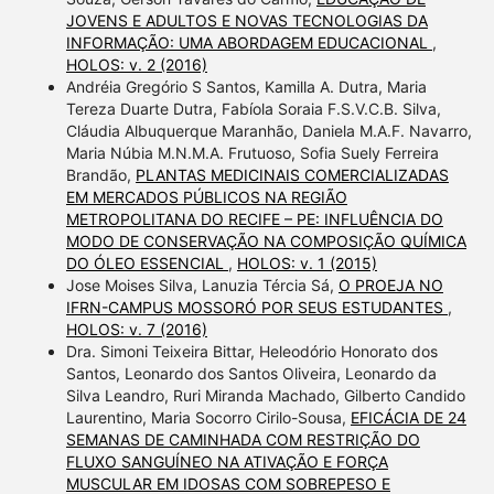
JOVENS E ADULTOS E NOVAS TECNOLOGIAS DA
INFORMAÇÃO: UMA ABORDAGEM EDUCACIONAL
,
HOLOS: v. 2 (2016)
Andréia Gregório S Santos, Kamilla A. Dutra, Maria
Tereza Duarte Dutra, Fabíola Soraia F.S.V.C.B. Silva,
Cláudia Albuquerque Maranhão, Daniela M.A.F. Navarro,
Maria Núbia M.N.M.A. Frutuoso, Sofia Suely Ferreira
Brandão,
PLANTAS MEDICINAIS COMERCIALIZADAS
EM MERCADOS PÚBLICOS NA REGIÃO
METROPOLITANA DO RECIFE – PE: INFLUÊNCIA DO
MODO DE CONSERVAÇÃO NA COMPOSIÇÃO QUÍMICA
DO ÓLEO ESSENCIAL
,
HOLOS: v. 1 (2015)
Jose Moises Silva, Lanuzia Tércia Sá,
O PROEJA NO
IFRN-CAMPUS MOSSORÓ POR SEUS ESTUDANTES
,
HOLOS: v. 7 (2016)
Dra. Simoni Teixeira Bittar, Heleodório Honorato dos
Santos, Leonardo dos Santos Oliveira, Leonardo da
Silva Leandro, Ruri Miranda Machado, Gilberto Candido
Laurentino, Maria Socorro Cirilo-Sousa,
EFICÁCIA DE 24
SEMANAS DE CAMINHADA COM RESTRIÇÃO DO
FLUXO SANGUÍNEO NA ATIVAÇÃO E FORÇA
MUSCULAR EM IDOSAS COM SOBREPESO E