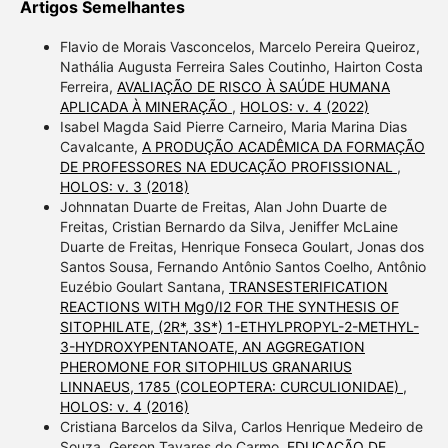
Artigos Semelhantes
Flavio de Morais Vasconcelos, Marcelo Pereira Queiroz,
Nathália Augusta Ferreira Sales Coutinho, Hairton Costa
Ferreira,
AVALIAÇÃO DE RISCO À SAÚDE HUMANA
APLICADA À MINERAÇÃO
,
HOLOS: v. 4 (2022)
Isabel Magda Said Pierre Carneiro, Maria Marina Dias
Cavalcante,
A PRODUÇÃO ACADÊMICA DA FORMAÇÃO
DE PROFESSORES NA EDUCAÇÃO PROFISSIONAL
,
HOLOS: v. 3 (2018)
Johnnatan Duarte de Freitas, Alan John Duarte de
Freitas, Cristian Bernardo da Silva, Jeniffer McLaine
Duarte de Freitas, Henrique Fonseca Goulart, Jonas dos
Santos Sousa, Fernando Antônio Santos Coelho, Antônio
Euzébio Goulart Santana,
TRANSESTERIFICATION
REACTIONS WITH Mg0/I2 FOR THE SYNTHESIS OF
SITOPHILATE, (2R*, 3S*) 1-ETHYLPROPYL-2-METHYL-
3-HYDROXYPENTANOATE, AN AGGREGATION
PHEROMONE FOR SITOPHILUS GRANARIUS
LINNAEUS, 1785 (COLEOPTERA: CURCULIONIDAE)
,
HOLOS: v. 4 (2016)
Cristiana Barcelos da Silva, Carlos Henrique Medeiro de
Souza, Gerson Tavares do Carmo,
EDUCAÇÃO DE