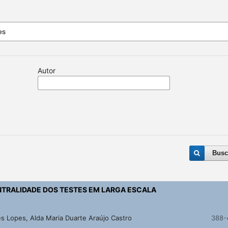
Autor
Busc
NTRALIDADE DOS TESTES EM LARGA ESCALA
es Lopes, Alda Maria Duarte Araújo Castro
388-