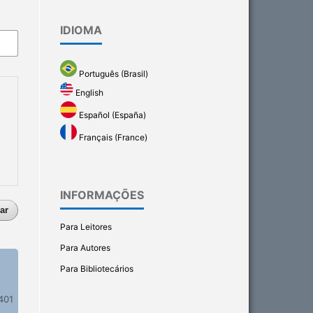
IDIOMA
Português (Brasil)
English
Español (España)
Français (France)
INFORMAÇÕES
ar
Para Leitores
Para Autores
Para Bibliotecários
401