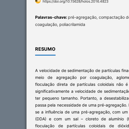
https://doi.org/10.15628/holos.2016.4823
Palavras-chave:
pré-agregação, compactação do
coagulação, poliacrilamida
RESUMO
A velocidade de sedimentação de partículas fin
meio de agregação por coagulação, aglome
floculação direta de partículas coloidais não 
significativamente a velocidade de sedimentaçã
ter pequeno tamanho. Portanto, a desestabiliza
passa pela necessidade de uma pré-agregação.
se a influência de uma pré-agregação, com um 
(DDA) e com um sal – cloreto de alumínio (h
floculação de partículas coloidais de dió