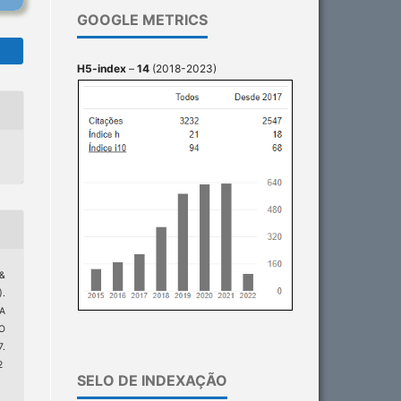
GOOGLE METRICS
H5-index
–
14
(2018-2023)
 &
.
A
O
7.
2
SELO DE INDEXAÇÃO