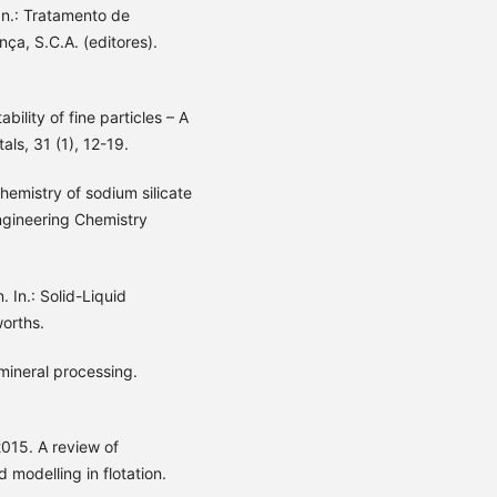
n.: Tratamento de
nça, S.C.A. (editores).
ility of fine particles – A
als, 31 (1), 12-19.
chemistry of sodium silicate
 Engineering Chemistry
 In.: Solid-Liquid
worths.
mineral processing.
015. A review of
 modelling in flotation.