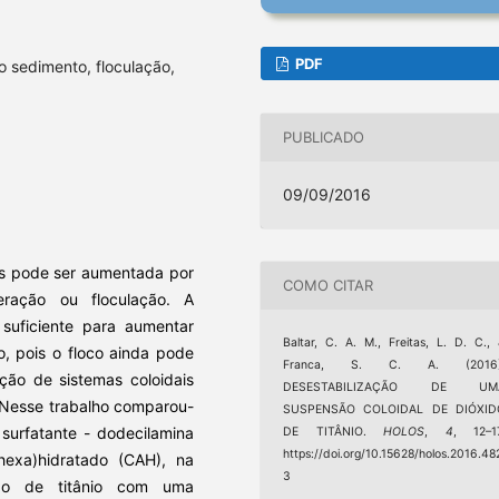
PDF
 sedimento, floculação,
PUBLICADO
09/09/2016
as pode ser aumentada por
COMO CITAR
ração ou floculação. A
é suficiente para aumentar
Baltar, C. A. M., Freitas, L. D. C.,
o, pois o floco ainda pode
Franca, S. C. A. (2016)
ção de sistemas coloidais
DESESTABILIZAÇÃO DE UM
 Nesse trabalho comparou-
SUSPENSÃO COLOIDAL DE DIÓXID
surfatante - dodecilamina
DE TITÂNIO.
HOLOS
,
4
, 12–1
https://doi.org/10.15628/holos.2016.48
exa)hidratado (CAH), na
3
xido de titânio com uma