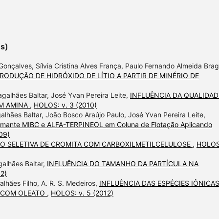
es)
onçalves, Sílvia Cristina Alves França, Paulo Fernando Almeida Brag
ODUÇÃO DE HIDRÓXIDO DE LÍTIO A PARTIR DE MINÉRIO DE
agalhães Baltar, José Yvan Pereira Leite,
INFLUÊNCIA DA QUALIDAD
OM AMINA
,
HOLOS: v. 3 (2010)
lhães Baltar, João Bosco Araújo Paulo, José Yvan Pereira Leite,
umante MIBC e ALFA-TERPINEOL em Coluna de Flotação Aplicando
09)
O SELETIVA DE CROMITA COM CARBOXILMETILCELULOSE
,
HOLOS:
alhães Baltar,
INFLUÊNCIA DO TAMANHO DA PARTÍCULA NA
2)
lhães Filho, A. R. S. Medeiros,
INFLUÊNCIA DAS ESPÉCIES IÔNICA
A COM OLEATO
,
HOLOS: v. 5 (2012)