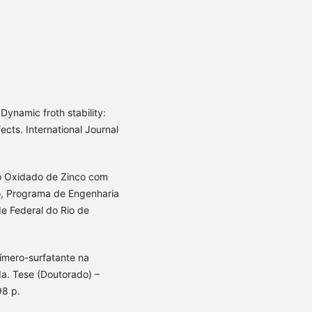
ynamic froth stability:
fects. International Journal
o Oxidado de Zinco com
o, Programa de Engenharia
e Federal do Rio de
límero-surfatante na
da. Tese (Doutorado) –
98 p.