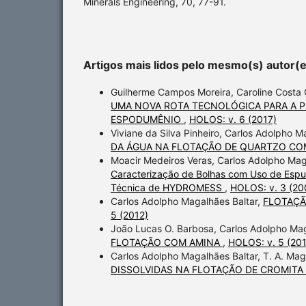
Minerals Engineering, 70, 77-91.
Artigos mais lidos pelo mesmo(s) autor(
Guilherme Campos Moreira, Caroline Costa G
UMA NOVA ROTA TECNOLÓGICA PARA A PR
ESPODUMÊNIO
,
HOLOS: v. 6 (2017)
Viviane da Silva Pinheiro, Carlos Adolpho M
DA ÁGUA NA FLOTAÇÃO DE QUARTZO C
Moacir Medeiros Veras, Carlos Adolpho Maga
Caracterização de Bolhas com Uso de Esp
Técnica de HYDROMESS
,
HOLOS: v. 3 (20
Carlos Adolpho Magalhães Baltar,
FLOTAÇÃ
5 (2012)
João Lucas O. Barbosa, Carlos Adolpho Mag
FLOTAÇÃO COM AMINA
,
HOLOS: v. 5 (201
Carlos Adolpho Magalhães Baltar, T. A. Maga
DISSOLVIDAS NA FLOTAÇÃO DE CROMIT