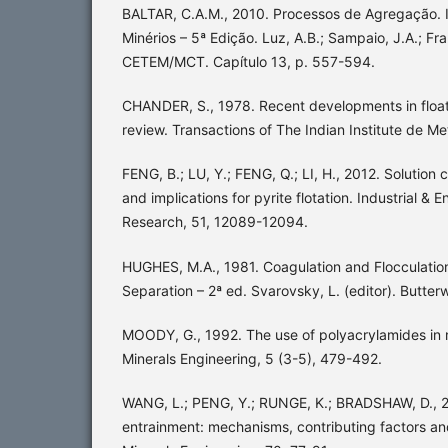
BALTAR, C.A.M., 2010. Processos de Agregação. I
Minérios – 5ª Edição. Luz, A.B.; Sampaio, J.A.; Fra
CETEM/MCT. Capítulo 13, p. 557-594.
CHANDER, S., 1978. Recent developments in floatab
review. Transactions of The Indian Institute de Met
FENG, B.; LU, Y.; FENG, Q.; LI, H., 2012. Solution 
and implications for pyrite flotation. Industrial &
Research, 51, 12089-12094.
HUGHES, M.A., 1981. Coagulation and Flocculation.
Separation – 2ª ed. Svarovsky, L. (editor). Butter
MOODY, G., 1992. The use of polyacrylamides in 
Minerals Engineering, 5 (3-5), 479-492.
WANG, L.; PENG, Y.; RUNGE, K.; BRADSHAW, D., 2
entrainment: mechanisms, contributing factors and