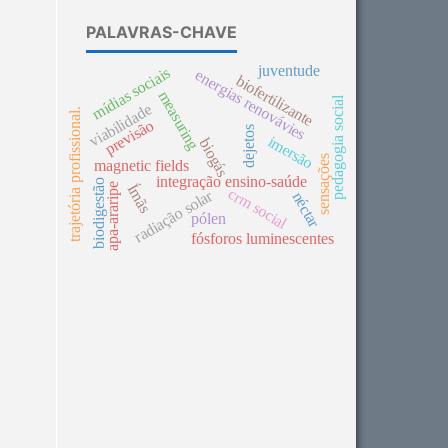
PALAVRAS-CHAVE
juventude
mídias sociais
energias renovávies
biofertilizante
measuring
pedagogia social
viabilidade
trajetória profissional.
previsão
dejetos
imersão
biogás
sensações
magnetic fields
integração ensino-saúde
biodigestão
Ímãs
apa-araripe
crm social
radiação solar
néctar
pólen
fósforos luminescentes