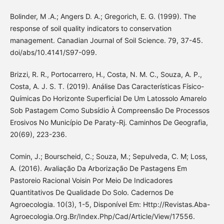
Bolinder, M .A.; Angers D. A.; Gregorich, E. G. (1999). The
response of soil quality indicators to conservation
management. Canadian Journal of Soil Science. 79, 37-45.
doi/abs/10.4141/S97-099.
Brizzi, R. R., Portocarrero, H., Costa, N. M. C., Souza, A. P.,
Costa, A. J. S. T. (2019). Análise Das Características Físico-
Químicas Do Horizonte Superficial De Um Latossolo Amarelo
Sob Pastagem Como Subsídio À Compreensão De Processos
Erosivos No Município De Paraty-Rj. Caminhos De Geografia,
20(69), 223-236.
Comin, J.; Bourscheid, C.; Souza, M.; Sepulveda, C. M; Loss,
A. (2016). Avaliação Da Arborização De Pastagens Em
Pastoreio Racional Voisin Por Meio De Indicadores
Quantitativos De Qualidade Do Solo. Cadernos De
Agroecologia. 10(3), 1-5, Disponível Em: Http://Revistas.Aba-
Agroecologia.Org.Br/Index.Php/Cad/Article/View/17556.