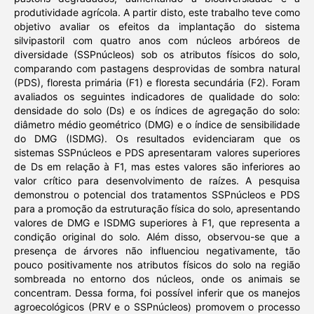
produtividade agrícola. A partir disto, este trabalho teve como
objetivo avaliar os efeitos da implantação do sistema
silvipastoril com quatro anos com núcleos arbóreos de
diversidade (SSPnúcleos) sob os atributos físicos do solo,
comparando com pastagens desprovidas de sombra natural
(PDS), floresta primária (F1) e floresta secundária (F2). Foram
avaliados os seguintes indicadores de qualidade do solo:
densidade do solo (Ds) e os índices de agregação do solo:
diâmetro médio geométrico (DMG) e o índice de sensibilidade
do DMG (ISDMG). Os resultados evidenciaram que os
sistemas SSPnúcleos e PDS apresentaram valores superiores
de Ds em relação à F1, mas estes valores são inferiores ao
valor crítico para desenvolvimento de raízes. A pesquisa
demonstrou o potencial dos tratamentos SSPnúcleos e PDS
para a promoção da estruturação física do solo, apresentando
valores de DMG e ISDMG superiores à F1, que representa a
condição original do solo. Além disso, observou-se que a
presença de árvores não influenciou negativamente, tão
pouco positivamente nos atributos físicos do solo na região
sombreada no entorno dos núcleos, onde os animais se
concentram. Dessa forma, foi possível inferir que os manejos
agroecológicos (PRV e o SSPnúcleos) promovem o processo