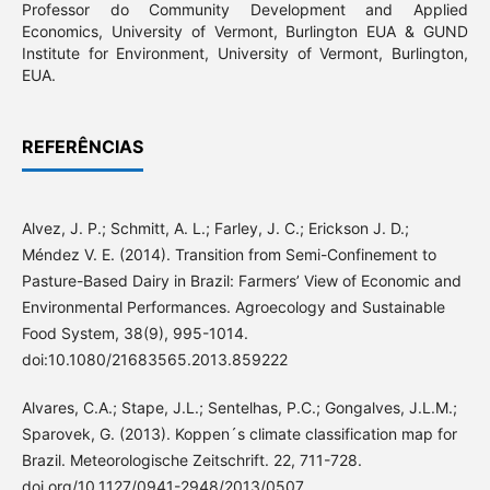
Professor do Community Development and Applied
Economics, University of Vermont, Burlington EUA & GUND
Institute for Environment, University of Vermont, Burlington,
EUA.
REFERÊNCIAS
Alvez, J. P.; Schmitt, A. L.; Farley, J. C.; Erickson J. D.;
Méndez V. E. (2014). Transition from Semi-Confinement to
Pasture-Based Dairy in Brazil: Farmers’ View of Economic and
Environmental Performances. Agroecology and Sustainable
Food System, 38(9), 995-1014.
doi:10.1080/21683565.2013.859222
Alvares, C.A.; Stape, J.L.; Sentelhas, P.C.; Gongalves, J.L.M.;
Sparovek, G. (2013). Koppen´s climate classification map for
Brazil. Meteorologische Zeitschrift. 22, 711-728.
doi.org/10.1127/0941-2948/2013/0507