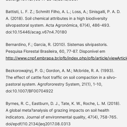
Battisti, L. F. Z.; Schmitt Filho, A. L.; Loss, A.; Sinisgalli, P. A. D.
A. (2018). Soil chemical attributes in a high biodiversity
silvopastoral system. Acta Agronómica, 67(4), 486-493.
doi:10.15446/acag.v67n4.70180
Bernardino, F.; Garcia, R. (2010). Sistemas silvipastoris.
Pesquisa Florestal Brasileira, 60, 77-87. Disponível em
http://www.cnpf.embrapa.br/pfb/index.php/pfb/article/viewArtic
Bezkorowajnyj, P. G.; Gordon, A. M.; Mcbride, R. A. (1993).
The effect of cattle foot traffic on soil compaction in a silvo-
pastoral system. Agrofororestry System, 21(1), 1-10,
doi:10.1007/BF00704922
Byrnes, R. C., Eastburn, D. J., Tate, K. W., Roche, L. M. (2018).
A global meta?analysis of grazing impacts on soil health
indicators. Journal of environmental quality, 47(4), 758-765.
doi/epdf/10.2134/jeq2017.08.0313