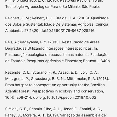
Pinheiro Machado, L. C. (2010). Pastoreio Racional Voisin:
Tecnología Agroecológica Para o 3o Milenio. São Paulo.
Reichert, J. M.; Reinert, D. J.; Braida, J. A. (2003). Qualidade
dos Solos e Sustentabilidade De Sistemas Agrícolas. Ciência
Ambiental. 27(1),20. doi:10.1590/2179-8687.028216
Reis, A.; Kageyama, P.Y. (2003). Restauração de Áreas
Degradadas Utilizando Interações Interespecíficas. In:
Restauração ecológica de ecossistemas naturais. Fundação
de Estudo e Pesquisas Agrícolas e Florestais; Botucatu, 340p.
Rezende, C. L., Scarano, F. R., Assad, E. D., Joly, C. A.,
Metzger, J. P., Strassburg, B. B. N., Mittermeier, R. A. (2018).
From hotspot to hopespot: An opportunity for the Brazilian
Atlantic Forest. Perspectives in ecology and conservation,
16(4), 208-214. doi.org/10.1016/j.pecon.2018.10.002
Simioni, G. F., Schmitt Filho, A. L., Joner, F., Fantini, A. C.,
Farley, J., Moreira, A. T. (2019). Variação da assembleia de