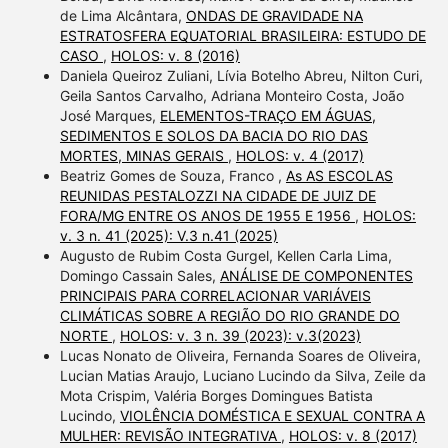
de Lima Alcântara,
ONDAS DE GRAVIDADE NA
ESTRATOSFERA EQUATORIAL BRASILEIRA: ESTUDO DE
CASO
,
HOLOS: v. 8 (2016)
Daniela Queiroz Zuliani, Lívia Botelho Abreu, Nilton Curi,
Geila Santos Carvalho, Adriana Monteiro Costa, João
José Marques,
ELEMENTOS-TRAÇO EM ÁGUAS,
SEDIMENTOS E SOLOS DA BACIA DO RIO DAS
MORTES, MINAS GERAIS
,
HOLOS: v. 4 (2017)
Beatriz Gomes de Souza, Franco ,
As AS ESCOLAS
REUNIDAS PESTALOZZI NA CIDADE DE JUIZ DE
FORA/MG ENTRE OS ANOS DE 1955 E 1956
,
HOLOS:
v. 3 n. 41 (2025): V.3 n.41 (2025)
Augusto de Rubim Costa Gurgel, Kellen Carla Lima,
Domingo Cassain Sales,
ANÁLISE DE COMPONENTES
PRINCIPAIS PARA CORRELACIONAR VARIÁVEIS
CLIMÁTICAS SOBRE A REGIÃO DO RIO GRANDE DO
NORTE
,
HOLOS: v. 3 n. 39 (2023): v.3(2023)
Lucas Nonato de Oliveira, Fernanda Soares de Oliveira,
Lucian Matias Araujo, Luciano Lucindo da Silva, Zeile da
Mota Crispim, Valéria Borges Domingues Batista
Lucindo,
VIOLÊNCIA DOMÉSTICA E SEXUAL CONTRA A
MULHER: REVISÃO INTEGRATIVA
,
HOLOS: v. 8 (2017)