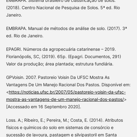
EMBRAPA. Sistema brasileiro de classificação de solos.
(2018). Centro Nacional de Pesquisa de Solos. 5ª ed. Rio
Janeiro.
EMBRAPA. Manual de métodos de análise de solo. (2017). 3ª
ed. Rio de Janeiro.
EPAGRI. Números da agropecuária catarinense – 2019.
Florianópolis, SC, (2019). 65p. (Epagri. Documentos, 291)
Valor da produção; área plantada; estrutura fundiária.
GPVoisin. 2007. Pastoreio Voisin Da UFSC Mostra As
Vantagens De Um Manejo Racional Dos Pastos. Disponível em:
<
https://noticias.ufsc.br/2007/05/pastoreio-voisin-da-ufsc-
mostra-as-vantagens-de-um-manejo-racional-dos-pastos/
>
[Accessado em 16 Septembro 2020].
Loss. A.; Ribeiro, E.; Pereira, M.; Costa, E. (2014). Atributos
físicos e químicos do solo em sistemas de consórcio e
sucessão de lavoura, pastagem e silvipastoril em Santa