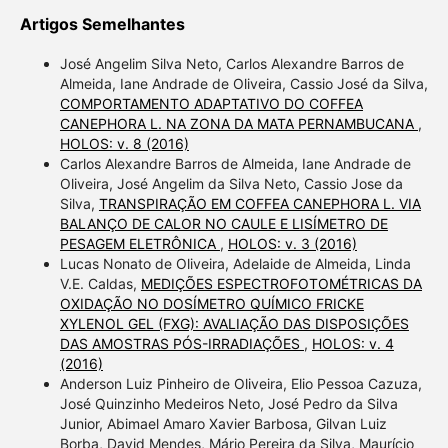
Artigos Semelhantes
José Angelim Silva Neto, Carlos Alexandre Barros de
Almeida, Iane Andrade de Oliveira, Cassio José da Silva,
COMPORTAMENTO ADAPTATIVO DO COFFEA
CANEPHORA L. NA ZONA DA MATA PERNAMBUCANA
,
HOLOS: v. 8 (2016)
Carlos Alexandre Barros de Almeida, Iane Andrade de
Oliveira, José Angelim da Silva Neto, Cassio Jose da
Silva,
TRANSPIRAÇÃO EM COFFEA CANEPHORA L. VIA
BALANÇO DE CALOR NO CAULE E LISÍMETRO DE
PESAGEM ELETRÔNICA
,
HOLOS: v. 3 (2016)
Lucas Nonato de Oliveira, Adelaide de Almeida, Linda
V.E. Caldas,
MEDIÇÕES ESPECTROFOTOMÉTRICAS DA
OXIDAÇÃO NO DOSÍMETRO QUÍMICO FRICKE
XYLENOL GEL (FXG): AVALIAÇÃO DAS DISPOSIÇÕES
DAS AMOSTRAS PÓS-IRRADIAÇÕES
,
HOLOS: v. 4
(2016)
Anderson Luiz Pinheiro de Oliveira, Elio Pessoa Cazuza,
José Quinzinho Medeiros Neto, José Pedro da Silva
Junior, Abimael Amaro Xavier Barbosa, Gilvan Luiz
Borba, David Mendes, Mário Pereira da Silva, Maurício