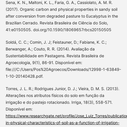
Sena, K. N., Maltoni, K. L., Faria, G. A., Cassiolato, A. M. R.
(2017). Organic carbon and physical properties in sandy soil
after conversion from degraded pasture to Eucalyptus in the
Brazilian Cerrado. Revista Brasileira de Ciência do Solo,
41:e0150505. doi.org/10.1590/18069657rbcs20150505
Soldá, C. C.; Comin, J. J; Feistauner, D.; Fabiane, K. C.;
Berwanger, A.; Couto, R. R. (2014). Avaliação da
Sustentabilidade em Pastagens. Revista Brasileira de
Agroecologia, 9(1), 86-91. Disponível em:
file:///C:/Users/Pos%20Agroecos/Downloads/12998-1-63849-
1-10-20140428.pdf.
Torres, J. L. R.; Rodrigues Junior, D. J.; Vieira, D. M. S. (2013).
Alterações nos atributos físicos do solo em função da
irrigação e do pastejo rotacionado. Irriga, 18(3), 558-571.
Disponível em:
https://www.researchgate.net/profile/Jose_Luiz_Torres/publicat
in-physical-characteristics-of-soil-as-a-function-of-irrigation-