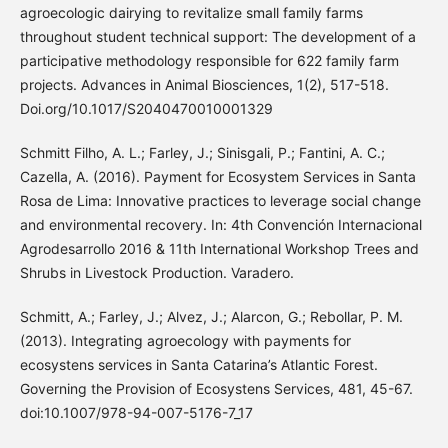
agroecologic dairying to revitalize small family farms
throughout student technical support: The development of a
participative methodology responsible for 622 family farm
projects. Advances in Animal Biosciences, 1(2), 517-518.
Doi.org/10.1017/S2040470010001329
Schmitt Filho, A. L.; Farley, J.; Sinisgali, P.; Fantini, A. C.;
Cazella, A. (2016). Payment for Ecosystem Services in Santa
Rosa de Lima: Innovative practices to leverage social change
and environmental recovery. In: 4th Convención Internacional
Agrodesarrollo 2016 & 11th International Workshop Trees and
Shrubs in Livestock Production. Varadero.
Schmitt, A.; Farley, J.; Alvez, J.; Alarcon, G.; Rebollar, P. M.
(2013). Integrating agroecology with payments for
ecosystens services in Santa Catarina’s Atlantic Forest.
Governing the Provision of Ecosystens Services, 481, 45-67.
doi:10.1007/978-94-007-5176-7_17