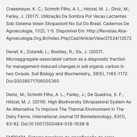
Craesmeyer, K. C.; Schmitt Filho, A. L.; Hotzel, M. J.; Diniz, M.;
Farley, J. (2017). Utilização Da Sombra Por Vacas Lactantes
Sob Sistema Voisin Silvipastoril No Sul Do Brasil. Cadernos De
Agroecologia, 11(2), 1-5. Disponível Em: Http://Revistas.Aba-
Agroecologia.Org.Br/Index.Php/Cad/Article/View/21524/12572
Denef, K.; Zotarelli, L.; Boddey, R.; Six, J. (2007).
Microaggregate-associated carbon as a diagnostic fraction
for management-induced changes in soil organic carbon in
two Oxisols. Soil Biology and Biochemistry, 39(5), 1165-1172.
Doi:S0038071706005360
Deniz, M.; Schmitt Filho, A. L.; Farley, J.; De Quadros, S. F.;
Hötzel, M. J. (2019). High Biodiversity Silvopastoral System As
An Alternative To Improve The Thermal Environment In The
Dairy Farms. International Journal Of Biometeorology, 63(1),
83-92. Doi:10.1007/S00484-018-1638-8