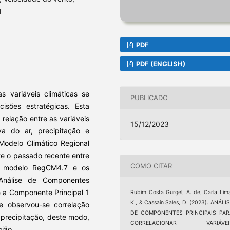
l
PDF
PDF (ENGLISH)
s variáveis climáticas se
PUBLICADO
sões estratégicas. Esta
 relação entre as variáveis
15/12/2023
iva do ar, precipitação e
Modelo Climático Regional
nte o passado recente entre
COMO CITAR
o modelo RegCM4.7 e os
 Análise de Componentes
ue a Componente Principal 1
Rubim Costa Gurgel, A. de, Carla Lim
K., & Cassain Sales, D. (2023). ANÁLI
e observou-se correlação
DE COMPONENTES PRINCIPAIS PAR
 precipitação, deste modo,
CORRELACIONAR VARIÁVEI
ião.