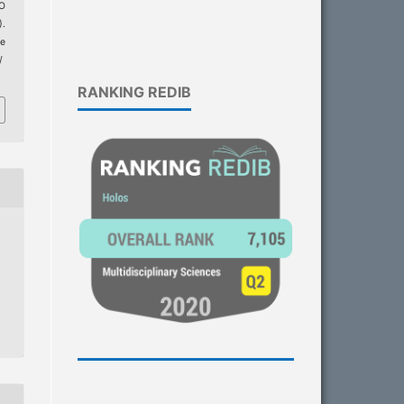
O
).
e
/
RANKING REDIB