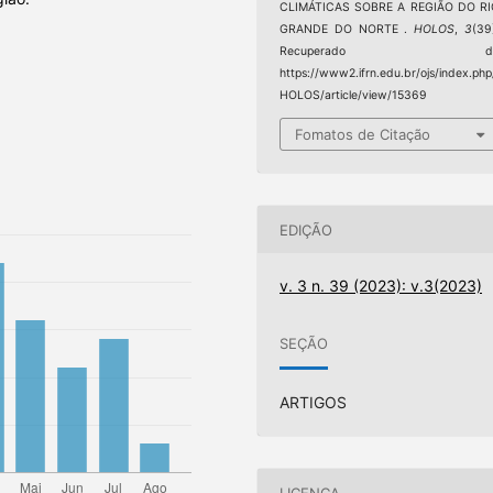
CLIMÁTICAS SOBRE A REGIÃO DO RI
GRANDE DO NORTE .
HOLOS
,
3
(39
Recuperado d
https://www2.ifrn.edu.br/ojs/index.php
HOLOS/article/view/15369
Fomatos de Citação
EDIÇÃO
v. 3 n. 39 (2023): v.3(2023)
SEÇÃO
ARTIGOS
LICENÇA