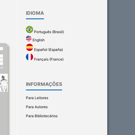
IDIOMA
Português (Brasil)
English
Español (España)
Français (France)
INFORMAÇÕES
Para Leitores
Para Autores
Para Bibliotecários