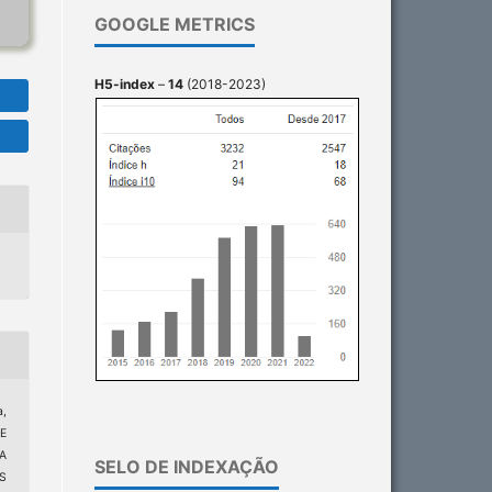
GOOGLE METRICS
H5-index
–
14
(2018-2023)
a,
SE
A
SELO DE INDEXAÇÃO
S