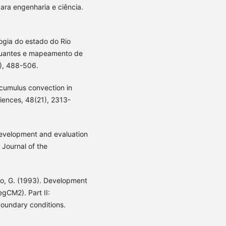
para engenharia e ciência.
ologia do estado do Rio
atuantes e mapeamento de
3), 488-506.
 cumulus convection in
ciences, 48(21), 2313-
Development and evaluation
 Journal of the
anio, G. (1993). Development
gCM2). Part II:
boundary conditions.