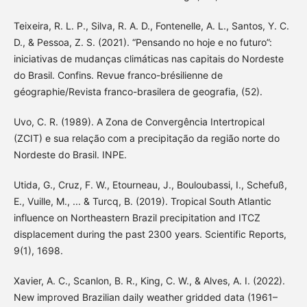
Teixeira, R. L. P., Silva, R. A. D., Fontenelle, A. L., Santos, Y. C.
D., & Pessoa, Z. S. (2021). “Pensando no hoje e no futuro”:
iniciativas de mudanças climáticas nas capitais do Nordeste
do Brasil. Confins. Revue franco-brésilienne de
géographie/Revista franco-brasilera de geografia, (52).
Uvo, C. R. (1989). A Zona de Convergência Intertropical
(ZCIT) e sua relação com a precipitação da região norte do
Nordeste do Brasil. INPE.
Utida, G., Cruz, F. W., Etourneau, J., Bouloubassi, I., Schefuß,
E., Vuille, M., ... & Turcq, B. (2019). Tropical South Atlantic
influence on Northeastern Brazil precipitation and ITCZ
displacement during the past 2300 years. Scientific Reports,
9(1), 1698.
Xavier, A. C., Scanlon, B. R., King, C. W., & Alves, A. I. (2022).
New improved Brazilian daily weather gridded data (1961–