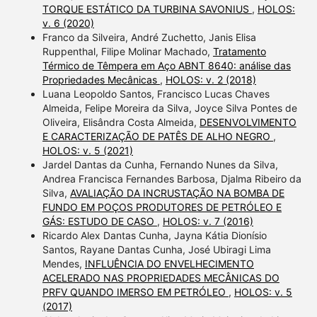
TORQUE ESTÁTICO DA TURBINA SAVONIUS
,
HOLOS:
v. 6 (2020)
Franco da Silveira, André Zuchetto, Janis Elisa
Ruppenthal, Filipe Molinar Machado,
Tratamento
Térmico de Têmpera em Aço ABNT 8640: análise das
Propriedades Mecânicas
,
HOLOS: v. 2 (2018)
Luana Leopoldo Santos, Francisco Lucas Chaves
Almeida, Felipe Moreira da Silva, Joyce Silva Pontes de
Oliveira, Elisândra Costa Almeida,
DESENVOLVIMENTO
E CARACTERIZAÇÃO DE PATÊS DE ALHO NEGRO
,
HOLOS: v. 5 (2021)
Jardel Dantas da Cunha, Fernando Nunes da Silva,
Andrea Francisca Fernandes Barbosa, Djalma Ribeiro da
Silva,
AVALIAÇÃO DA INCRUSTAÇÃO NA BOMBA DE
FUNDO EM POÇOS PRODUTORES DE PETRÓLEO E
GÁS: ESTUDO DE CASO
,
HOLOS: v. 7 (2016)
Ricardo Alex Dantas Cunha, Jayna Kátia Dionísio
Santos, Rayane Dantas Cunha, José Ubiragi Lima
Mendes,
INFLUÊNCIA DO ENVELHECIMENTO
ACELERADO NAS PROPRIEDADES MECÂNICAS DO
PRFV QUANDO IMERSO EM PETRÓLEO
,
HOLOS: v. 5
(2017)