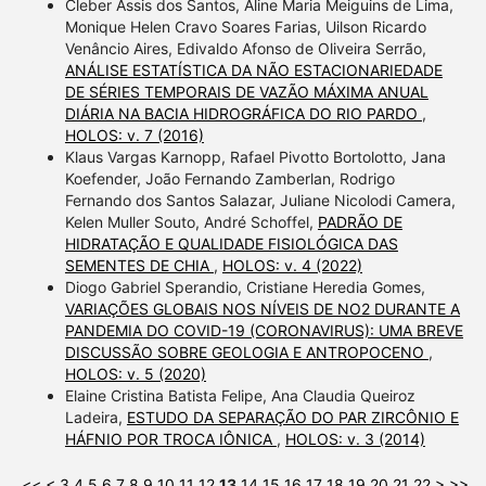
Cleber Assis dos Santos, Aline Maria Meiguins de Lima,
Monique Helen Cravo Soares Farias, Uilson Ricardo
Venâncio Aires, Edivaldo Afonso de Oliveira Serrão,
ANÁLISE ESTATÍSTICA DA NÃO ESTACIONARIEDADE
DE SÉRIES TEMPORAIS DE VAZÃO MÁXIMA ANUAL
DIÁRIA NA BACIA HIDROGRÁFICA DO RIO PARDO
,
HOLOS: v. 7 (2016)
Klaus Vargas Karnopp, Rafael Pivotto Bortolotto, Jana
Koefender, João Fernando Zamberlan, Rodrigo
Fernando dos Santos Salazar, Juliane Nicolodi Camera,
Kelen Muller Souto, André Schoffel,
PADRÃO DE
HIDRATAÇÃO E QUALIDADE FISIOLÓGICA DAS
SEMENTES DE CHIA
,
HOLOS: v. 4 (2022)
Diogo Gabriel Sperandio, Cristiane Heredia Gomes,
VARIAÇÕES GLOBAIS NOS NÍVEIS DE NO2 DURANTE A
PANDEMIA DO COVID-19 (CORONAVIRUS): UMA BREVE
DISCUSSÃO SOBRE GEOLOGIA E ANTROPOCENO
,
HOLOS: v. 5 (2020)
Elaine Cristina Batista Felipe, Ana Claudia Queiroz
Ladeira,
ESTUDO DA SEPARAÇÃO DO PAR ZIRCÔNIO E
HÁFNIO POR TROCA IÔNICA
,
HOLOS: v. 3 (2014)
<<
<
3
4
5
6
7
8
9
10
11
12
13
14
15
16
17
18
19
20
21
22
>
>>