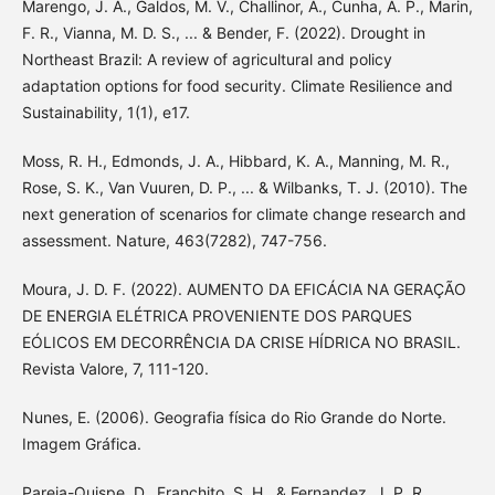
Marengo, J. A., Galdos, M. V., Challinor, A., Cunha, A. P., Marin,
F. R., Vianna, M. D. S., ... & Bender, F. (2022). Drought in
Northeast Brazil: A review of agricultural and policy
adaptation options for food security. Climate Resilience and
Sustainability, 1(1), e17.
Moss, R. H., Edmonds, J. A., Hibbard, K. A., Manning, M. R.,
Rose, S. K., Van Vuuren, D. P., ... & Wilbanks, T. J. (2010). The
next generation of scenarios for climate change research and
assessment. Nature, 463(7282), 747-756.
Moura, J. D. F. (2022). AUMENTO DA EFICÁCIA NA GERAÇÃO
DE ENERGIA ELÉTRICA PROVENIENTE DOS PARQUES
EÓLICOS EM DECORRÊNCIA DA CRISE HÍDRICA NO BRASIL.
Revista Valore, 7, 111-120.
Nunes, E. (2006). Geografia física do Rio Grande do Norte.
Imagem Gráfica.
Pareja-Quispe, D., Franchito, S. H., & Fernandez, J. P. R.