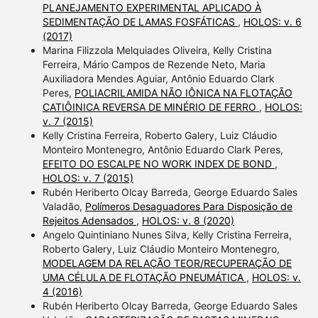
PLANEJAMENTO EXPERIMENTAL APLICADO À
SEDIMENTAÇÃO DE LAMAS FOSFÁTICAS
,
HOLOS: v. 6
(2017)
Marina Filizzola Melquiades Oliveira, Kelly Cristina
Ferreira, Mário Campos de Rezende Neto, Maria
Auxiliadora Mendes Aguiar, Antônio Eduardo Clark
Peres,
POLIACRILAMIDA NÃO IÔNICA NA FLOTAÇÃO
CATIÔINICA REVERSA DE MINÉRIO DE FERRO
,
HOLOS:
v. 7 (2015)
Kelly Cristina Ferreira, Roberto Galery, Luiz Cláudio
Monteiro Montenegro, Antônio Eduardo Clark Peres,
EFEITO DO ESCALPE NO WORK INDEX DE BOND
,
HOLOS: v. 7 (2015)
Rubén Heriberto Olcay Barreda, George Eduardo Sales
Valadão,
Polímeros Desaguadores Para Disposição de
Rejeitos Adensados
,
HOLOS: v. 8 (2020)
Angelo Quintiniano Nunes Silva, Kelly Cristina Ferreira,
Roberto Galery, Luiz Cláudio Monteiro Montenegro,
MODELAGEM DA RELAÇÃO TEOR/RECUPERAÇÃO DE
UMA CÉLULA DE FLOTAÇÃO PNEUMÁTICA
,
HOLOS: v.
4 (2016)
Rubén Heriberto Olcay Barreda, George Eduardo Sales