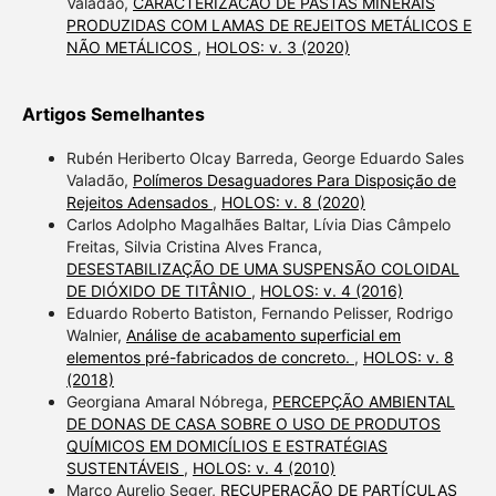
Valadão,
CARACTERIZACÃO DE PASTAS MINERAIS
PRODUZIDAS COM LAMAS DE REJEITOS METÁLICOS E
NÃO METÁLICOS
,
HOLOS: v. 3 (2020)
Artigos Semelhantes
Rubén Heriberto Olcay Barreda, George Eduardo Sales
Valadão,
Polímeros Desaguadores Para Disposição de
Rejeitos Adensados
,
HOLOS: v. 8 (2020)
Carlos Adolpho Magalhães Baltar, Lívia Dias Câmpelo
Freitas, Silvia Cristina Alves Franca,
DESESTABILIZAÇÃO DE UMA SUSPENSÃO COLOIDAL
DE DIÓXIDO DE TITÂNIO
,
HOLOS: v. 4 (2016)
Eduardo Roberto Batiston, Fernando Pelisser, Rodrigo
Walnier,
Análise de acabamento superficial em
elementos pré-fabricados de concreto.
,
HOLOS: v. 8
(2018)
Georgiana Amaral Nóbrega,
PERCEPÇÃO AMBIENTAL
DE DONAS DE CASA SOBRE O USO DE PRODUTOS
QUÍMICOS EM DOMICÍLIOS E ESTRATÉGIAS
SUSTENTÁVEIS
,
HOLOS: v. 4 (2010)
Marco Aurelio Seger,
RECUPERAÇÃO DE PARTÍCULAS