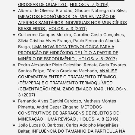
GROSSAS DE QUARTZO
,
HOLOS: v. 7 (2019)
Alberto de Oliveira Brandão, Glauber Nóbrega da Silva,
IMPACTOS ECONÔMICOS DA IMPLANTAÇÃO DE
ATERROS SANITÁRIOS INDIVIDUAIS NOS MUNICÍPIOS
BRASILEIROS
,
HOLOS: v. 3 (2011)
Guilherme Campos Moreira, Caroline Costa Gonçalves,
Sílvia Cristina Alves França, Paulo Fernando Almeida
Braga,
UMA NOVA ROTA TECNOLÓGICA PARA A
PRODUÇÃO DE HIDRÓXIDO DE LÍTIO A PARTIR DE
MINÉRIO DE ESPODUMÊNIO
,
HOLOS: v. 6 (2017)
Pedro Alexandre Pinto Celestino, Renata Carla Tavares
Santos Felipe, Tércio Graciano Machado,
ANÁLISE
COMPARATIVA ENTRE O TRATAMENTO TÉRMICO
(TÊMPERA) E O TRATAMENTO TERMOQUÍMICO
(CEMENTAÇÃO) REALIZADO EM AÇO 1040
,
HOLOS: v.
3 (2007)
Fernando Alves Cantini Cardozo, Matheus Montes
Pimenta, André Cezar Zingano,
MÉTODOS
CONSTRUTIVOS DE BARRAGENS DE REJEITOS DE
MINERAÇÃO – UMA REVISÃO
,
HOLOS: v. 8 (2016)
João Lucas O. Barbosa, Carlos Adolpho Magalhães
Baltar,
INFLUÊNCIA DO TAMANHO DA PARTÍCULA NA