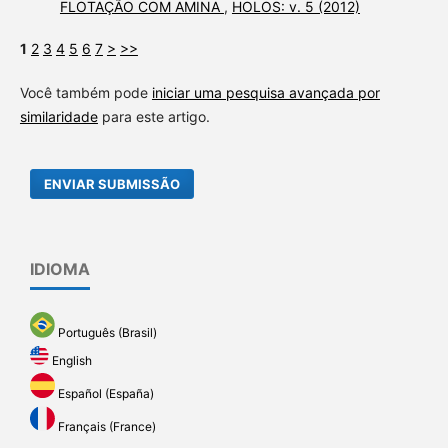
FLOTAÇÃO COM AMINA
,
HOLOS: v. 5 (2012)
1
2
3
4
5
6
7
>
>>
Você também pode
iniciar uma pesquisa avançada por
similaridade
para este artigo.
ENVIAR SUBMISSÃO
IDIOMA
Português (Brasil)
English
Español (España)
Français (France)