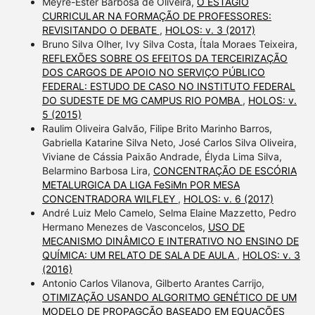
Meyre-Ester Barbosa de Oliveira,
O ESTÁGIO
CURRICULAR NA FORMAÇÃO DE PROFESSORES:
REVISITANDO O DEBATE
,
HOLOS: v. 3 (2017)
Bruno Silva Olher, Ivy Silva Costa, Ítala Moraes Teixeira,
REFLEXÕES SOBRE OS EFEITOS DA TERCEIRIZAÇÃO
DOS CARGOS DE APOIO NO SERVIÇO PÚBLICO
FEDERAL: ESTUDO DE CASO NO INSTITUTO FEDERAL
DO SUDESTE DE MG CAMPUS RIO POMBA
,
HOLOS: v.
5 (2015)
Raulim Oliveira Galvão, Filipe Brito Marinho Barros,
Gabriella Katarine Silva Neto, José Carlos Silva Oliveira,
Viviane de Cássia Paixão Andrade, Élyda Lima Silva,
Belarmino Barbosa Lira,
CONCENTRAÇÃO DE ESCÓRIA
METALURGICA DA LIGA FeSiMn POR MESA
CONCENTRADORA WILFLEY
,
HOLOS: v. 6 (2017)
André Luiz Melo Camelo, Selma Elaine Mazzetto, Pedro
Hermano Menezes de Vasconcelos,
USO DE
MECANISMO DINÂMICO E INTERATIVO NO ENSINO DE
QUÍMICA: UM RELATO DE SALA DE AULA
,
HOLOS: v. 3
(2016)
Antonio Carlos Vilanova, Gilberto Arantes Carrijo,
OTIMIZAÇÃO USANDO ALGORITMO GENÉTICO DE UM
MODELO DE PROPAGÇÃO BASEADO EM EQUAÇÕES