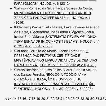
PARABÓLICAS
,
HOLOS: v. 6 (2012)
Wallyson Romeiro da Silva, Felipe Soares da Costa,
MONITORAMENTO RESIDENCIAL UTILIZANDO O
ZABBIX E O PADRÃO IEEE 802.15.4
,
HOLOS: v. 1
(2016)
Kildenberg Kaynan Felix Nunes, Lays Raianne Azevedo
da Costa, Hidelbrando José Farkat Diógenes, Maria
Isabel Brito Valente,
SYSTEMATIC REVIEW OF LONG-
TERM BEHAVIOR IN COMPOSITE BEAMS
,
HOLOS: v. 4
n. 39 (2023): v.4 (2023)
Clarianna Ferreira de Matos, Leonir Lorenzetti,
A
PRESENÇA DAS PRÁTICAS CIENTÍFICAS E
EPISTÊMICAS NOS LIVROS DIDÁTICOS DE CIÊNCIAS
DA NATUREZA
,
HOLOS: v. 1 n. 39 (2023): v.1(2023)
Cinthia Beatrice da Silva Telles, Victor Antonio Seixas
dos Santos Ferreira,
“BIOLOGIA TODO DIA” - A
CRIAÇÃO E UTILIZAÇÃO DE UM PERFIL NO
INSTAGRAM COMO FERRAMENTA DE DIVULGAÇÃO
CIENTÍFICA
,
HOLOS: v. 7 n. 39 (2023): v.7 (2023)
<<
<
14
15
16
17
18
19
20
21
22
23
24
25
26
27
28
29
30
31
32