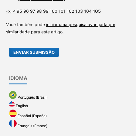
<<
<
95
96
97
98
99
100
101
102
103
104
105
Você também pode
iniciar uma pesquisa avançada por
similaridade
para este artigo.
ENVIAR SUBMISSÃO
IDIOMA
Português (Brasil)
English
Español (España)
Français (France)