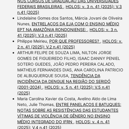
NOS CURSOS DE GRADUAÇÃO DAS UNIVERSIDADES
FEDERAIS BRASILEIRAS
,
HOLOS: v. 3 n. 41 (2025): V.3
n.41 (2025)
Lindelaine Gomes dos Santos, Márcia Jovani de Oliveira
Nunes,
ENTRELAÇOS DA EJA COM O ENSINO MÉDIO
EPT NA AMAZÔNIA RONDONIENSE:
,
HOLOS: v. 3 n.
41 (2025): V.3 n.41 (2025)
Philippe Meirieu,
POR QUE PROFESSORES?
,
HOLOS: v.
2 n. 41 (2025): V.2 n.41 (2025)
ARTHUR FELIPE DE SOUZA LIMA, NILTON JORGE
GOMES DE FIGUEIREDO FILHO, ISAAC DANNY PENIEL
SOTERO GUEDES, JOÃO PEDRO PEREIRA CALADO,
MATHEUS FERNANDES DIAS, ANA CAROLINA PATRICIO
DE ALBUQUERQUE SOUSA,
TENDÊNCIA DA
INCIDÊNCIA DA DENGUE NA REGIÃO DO SERIDÓ
(2001-2024)
,
HOLOS: v. 5 n. 41 (2025): V.5 n.41
(2025)
Maria Carolina Xavier da Costa, Avelino Aldo de Lima
Neto, Julie Thomas,
ENTRE PANELAÇOS E BATUQUES:
NOTAS SOBRE AS RESISTÊNCIAS DAS ESTUDANTES
VÍTIMAS DE VIOLÊNCIA DE GÊNERO NO ENSINO
MÉDIO INTEGRADO DO IFRN
,
HOLOS: v. 4 n. 41
(2025): V.4 n.41 (2025)