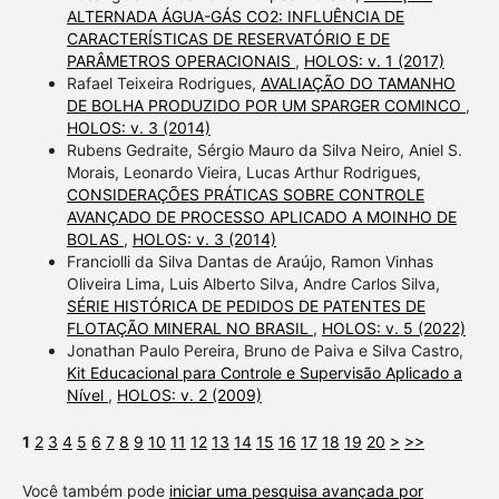
ALTERNADA ÁGUA-GÁS CO2: INFLUÊNCIA DE
CARACTERÍSTICAS DE RESERVATÓRIO E DE
PARÂMETROS OPERACIONAIS
,
HOLOS: v. 1 (2017)
Rafael Teixeira Rodrigues,
AVALIAÇÃO DO TAMANHO
DE BOLHA PRODUZIDO POR UM SPARGER COMINCO
,
HOLOS: v. 3 (2014)
Rubens Gedraite, Sérgio Mauro da Silva Neiro, Aniel S.
Morais, Leonardo Vieira, Lucas Arthur Rodrigues,
CONSIDERAÇÕES PRÁTICAS SOBRE CONTROLE
AVANÇADO DE PROCESSO APLICADO A MOINHO DE
BOLAS
,
HOLOS: v. 3 (2014)
Franciolli da Silva Dantas de Araújo, Ramon Vinhas
Oliveira Lima, Luis Alberto Silva, Andre Carlos Silva,
SÉRIE HISTÓRICA DE PEDIDOS DE PATENTES DE
FLOTAÇÃO MINERAL NO BRASIL
,
HOLOS: v. 5 (2022)
Jonathan Paulo Pereira, Bruno de Paiva e Silva Castro,
Kit Educacional para Controle e Supervisão Aplicado a
Nível
,
HOLOS: v. 2 (2009)
1
2
3
4
5
6
7
8
9
10
11
12
13
14
15
16
17
18
19
20
>
>>
Você também pode
iniciar uma pesquisa avançada por