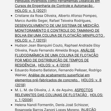
Pêndulos Invertidos como Ferramentas Didáticas em
Cursos de Engenharia de Controle e Automação
,
HOLOS: v. 5 (2021)
Cristiane da Rosa Oliveira, Alberto Afonso Pompeo,
Marco Aurélio Seger, Rafael Teixeira Rodrigues,
DESENVOLVIMENTO DE UM SISTEMA DE MEDIÇÃO,
MONITORAMENTO E CONTROLE DO TAMANHO DE
BOLHA EM UMA COLUNA DE FLOTAÇÃO MINIPILOTO
,
HOLOS: v. 7 (2015)
Hudson Jean Bianquini Couto, Raphael Andrade Eloy
Oliveira, Paulo Fernando Almeida Braga,
ANÁLISE
FLUDODIMÂMICA DE UMA COLUNA DE FLOTAÇÃO
POR MEIO DE DISTRIBUIÇÃO DE TEMPOS DE
RESIDÊNCIA
,
HOLOS: v. 4 (2016)
Eduardo Roberto Batiston, Fernando Pelisser, Rodrigo
Walnier,
Análise de acabamento superficial em
elementos pré-fabricados de concreto.
,
HOLOS: v. 8
(2018)
M. L. M. de Oliveira, J. A. de Aquino,
ASPECTOS
RELEVANTES DAS COLUNAS DE FLOTAÇÃO
,
HOLOS:
v. 1 (2006)
Helena Nandi Formentin, Denis José Schiozer,
Rosangela Barros Zanoni Lopes Moreno,
INJEÇÃO