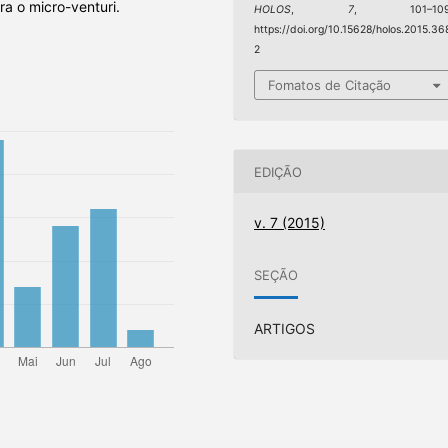
a o micro-venturi.
HOLOS
,
7
, 101–109
https://doi.org/10.15628/holos.2015.36
2
Fomatos de Citação
EDIÇÃO
v. 7 (2015)
SEÇÃO
ARTIGOS