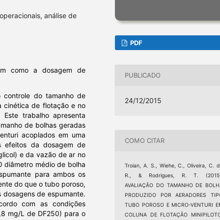
operacionais, análise de
PDF
sim como a dosagem de
PUBLICADO
 controle do tamanho de
24/12/2015
 cinética de flotação e no
 Este trabalho apresenta
 tamanho de bolhas geradas
venturi acoplados em uma
COMO CITAR
Os efeitos da dosagem de
licol) e da vazão de ar no
O diâmetro médio de bolha
Troian, A. S., Wiehe, C., Oliveira, C. 
 espumante para ambos os
R., & Rodrigues, R. T. (2015)
iente do que o tubo poroso,
AVALIAÇÃO DO TAMANHO DE BOLH
es dosagens de espumante.
PRODUZIDO POR AERADORES TIP
cordo com as condições
TUBO POROSO E MICRO-VENTURI E
4,8 mg/L de DF250) para o
COLUNA DE FLOTAÇÃO MINIPILOTO