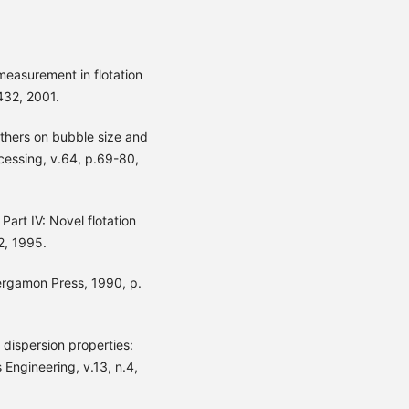
easurement in flotation
432, 2001.
others on bubble size and
ocessing, v.64, p.69-80,
Part IV: Novel flotation
2, 1995.
Pergamon Press, 1990, p.
dispersion properties:
 Engineering, v.13, n.4,