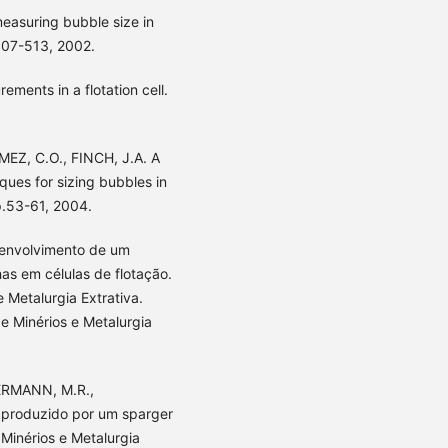
easuring bubble size in
.507-513, 2002.
ments in a flotation cell.
Z, C.O., FINCH, J.A. A
ues for sizing bubbles in
 p.53-61, 2004.
senvolvimento de um
as em células de flotação.
 Metalurgia Extrativa.
e Minérios e Metalurgia
ERMANN, M.R.,
 produzido por um sparger
Minérios e Metalurgia