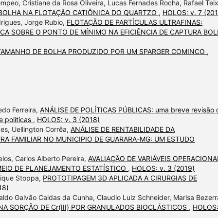
mpeo, Cristiane da Rosa Oliveira, Lucas Fernades Rocha, Rafael Teix
 BOLHA NA FLOTAÇÃO CATIÔNICA DO QUARTZO
,
HOLOS: v. 7 (201
drigues, Jorge Rubio,
FLOTAÇÃO DE PARTÍCULAS ULTRAFINAS:
CA SOBRE O PONTO DE MÍNIMO NA EFICIÊNCIA DE CAPTURA BOL
 TAMANHO DE BOLHA PRODUZIDO POR UM SPARGER COMINCO
,
edo Ferreira,
ANÁLISE DE POLÍTICAS PÚBLICAS: uma breve revisão 
 políticas
,
HOLOS: v. 3 (2018)
es, Uellington Corrêa,
ANÁLISE DE RENTABILIDADE DA
RA FAMILIAR NO MUNICIPIO DE GUARARA-MG: UM ESTUDO
os, Carlos Alberto Pereira,
AVALIAÇÃO DE VARIÁVEIS OPERACIONA
 MEIO DE PLANEJAMENTO ESTATÍSTICO
,
HOLOS: v. 3 (2019)
rique Stoppa,
PROTOTIPAGEM 3D APLICADA A CIRURGIAS DE
18)
ldo Galvão Caldas da Cunha, Claudio Luiz Schneider, Marisa Bezerr
NA SORÇÃO DE Cr(III) POR GRANULADOS BIOCLÁSTICOS
,
HOLOS: