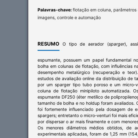
Palavras-chave:
flotação em coluna, parâmetros 
imagens, controle e automação
RESUMO
O tipo de aerador (
sparger
), as
espumante, possuem um papel fundamental no
bolha em colunas de flotação, com influências na
desempenho metalúrgico (recuperação e teor).
estudos de avaliação online da distribuição de
por um sparger tipo tubo poroso e um micro-
coluna de flotação minipiloto automatizada. 
espumante DF250 (éter metílico de polipropilenog
tamanho de bolha e no holdup foram avaliados. 
foi fortemente influenciado pela dosagem de
spargers; entretanto o micro-venturi foi mais efic
por dispersar o ar mais finamente e com menor
Os menores diâmetros médios obtidos, de a
experimentais aplicadas, foram de 1,25 mm (15