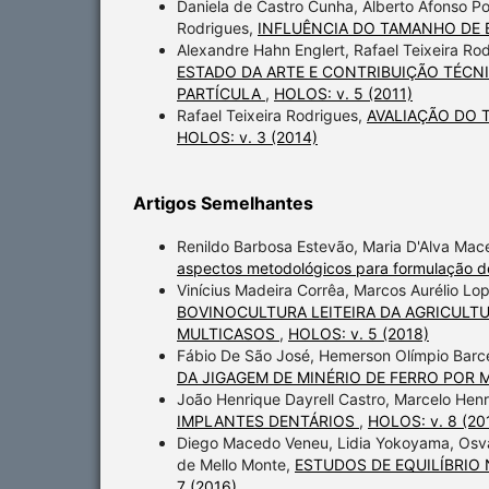
Daniela de Castro Cunha, Alberto Afonso Po
Rodrigues,
INFLUÊNCIA DO TAMANHO DE
Alexandre Hahn Englert, Rafael Teixeira Ro
ESTADO DA ARTE E CONTRIBUIÇÃO TÉCNI
PARTÍCULA
,
HOLOS: v. 5 (2011)
Rafael Teixeira Rodrigues,
AVALIAÇÃO DO
HOLOS: v. 3 (2014)
Artigos Semelhantes
Renildo Barbosa Estevão, Maria D'Alva Mac
aspectos metodológicos para formulação de
Vinícius Madeira Corrêa, Marcos Aurélio Lop
BOVINOCULTURA LEITEIRA DA AGRICULTU
MULTICASOS
,
HOLOS: v. 5 (2018)
Fábio De São José, Hemerson Olímpio Barcel
DA JIGAGEM DE MINÉRIO DE FERRO POR
João Henrique Dayrell Castro, Marcelo Hen
IMPLANTES DENTÁRIOS
,
HOLOS: v. 8 (20
Diego Macedo Veneu, Lidia Yokoyama, Osva
de Mello Monte,
ESTUDOS DE EQUILÍBRIO 
7 (2016)