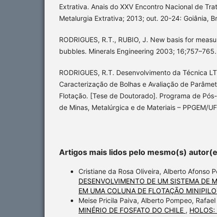
Extrativa. Anais do XXV Encontro Nacional de Tra
Metalurgia Extrativa; 2013; out. 20-24: Goiânia, Br
RODRIGUES, R.T., RUBIO, J. New basis for measuri
bubbles. Minerals Engineering 2003; 16;757–765.
RODRIGUES, R.T. Desenvolvimento da Técnica LT
Caracterização de Bolhas e Avaliação de Parâme
Flotação. [Tese de Doutorado]. Programa de Pó
de Minas, Metalúrgica e de Materiais – PPGEM/U
Artigos mais lidos pelo mesmo(s) autor(
Cristiane da Rosa Oliveira, Alberto Afonso 
DESENVOLVIMENTO DE UM SISTEMA DE 
EM UMA COLUNA DE FLOTAÇÃO MINIPIL
Meise Pricila Paiva, Alberto Pompeo, Rafael
MINÉRIO DE FOSFATO DO CHILE
,
HOLOS: v