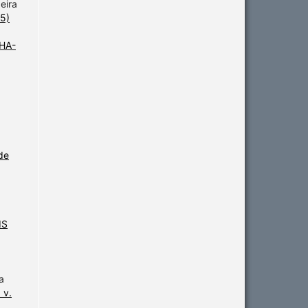
eira
5)
HA-
de
IS
a
 v.