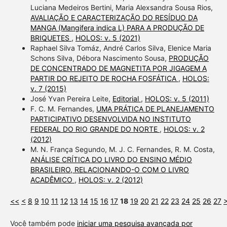
Luciana Medeiros Bertini, Maria Alexsandra Sousa Rios,
AVALIAÇÃO E CARACTERIZAÇÃO DO RESÍDUO DA
MANGA (Mangifera indica L) PARA A PRODUÇÃO DE
BRIQUETES
,
HOLOS: v. 5 (2021)
Raphael Silva Tomáz, André Carlos Silva, Elenice Maria
Schons Silva, Débora Nascimento Sousa,
PRODUÇÃO
DE CONCENTRADO DE MAGNETITA POR JIGAGEM A
PARTIR DO REJEITO DE ROCHA FOSFÁTICA
,
HOLOS:
v. 7 (2015)
José Yvan Pereira Leite,
Editorial
,
HOLOS: v. 5 (2011)
F. C. M. Fernandes,
UMA PRÁTICA DE PLANEJAMENTO
PARTICIPATIVO DESENVOLVIDA NO INSTITUTO
FEDERAL DO RIO GRANDE DO NORTE
,
HOLOS: v. 2
(2012)
M. N. França Segundo, M. J. C. Fernandes, R. M. Costa,
ANÁLISE CRÍTICA DO LIVRO DO ENSINO MÉDIO
BRASILEIRO, RELACIONANDO-O COM O LIVRO
ACADÊMICO
,
HOLOS: v. 2 (2012)
<<
<
8
9
10
11
12
13
14
15
16
17
18
19
20
21
22
23
24
25
26
27
Você também pode
iniciar uma pesquisa avançada por