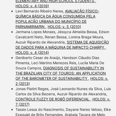
ELEMENTARY AND HIGH SCHOOL STUDENTS
,
HOLOS: v. 4 (2016)
Levi Bernardo Ribeiro Neres,
AVALIAÇÃO FÍSICO-
QUÍMICA BÁSICA DA ÁGUA CONSUMIDA PELA
POPULAÇÃO URBANA DO MUNICÍPIO DE
PARNAMIRIM/RN
,
HOLOS: v. 5 (2010)
Jermana Lopes Moraes, Jéssyca Almeida Bessa, Edson
Cavalcanti Neto, Renan Bessa, Lorena Braga Moura,
Auzuir Ripardo de Alexandria,
SISTEMA DE AQUISIÇÃO
DE DADOS PARA A MÁQUINA DE IMPACTO CHARPY
,
HOLOS: v. 4 (2014)
Geniberto Cesar de Araújo, Handson Cláudio Dias
Pimenta, Leci Martins Menezes Reis, Lucila Maria De
Souza Campos,
DIAGNOSIS OF SUSTAINABILITY IN
THE BRAZILIAN CITY OF TOUROS: AN APPLICATION
OF THE BAROMETER OF SUSTAINABILITY
,
HOLOS: v.
2 (2013)
Jonas Platini Reges, José Leonardo Nunes da Silva, Luis
Carlos da Silva Bezerra, Auzuir Ripardo de Alexandria,
CONTROLE FUZZY DE ROBÔ DIFERENCIAL
,
HOLOS: v.
7 (2017)
Tassio Lessa do Nascimento, Dayane Neres Veloso, Eike
Ezequiel de Brito Fernandes, Arabela Tayara de Melo,