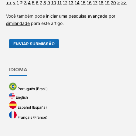
<<
<
1
2
3
4
5
6
7
8
9
10
11
12
13
14
15
16
17
18
19
20
>
>>
Você também pode
iniciar uma pesquisa avançada por
similaridade
para este artigo.
ENVIAR SUBMISSÃO
IDIOMA
Português (Brasil)
English
Español (España)
Français (France)