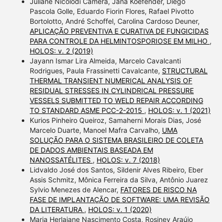
Juliane Nicolodi Camera, Jana Koefender, Diego
Pascola Golle, Eduardo Fiorin Flores, Rafael Pivotto
Bortolotto, André Schoffel, Carolina Cardoso Deuner,
APLICAÇÃO PREVENTIVA E CURATIVA DE FUNGICIDAS
PARA CONTROLE DA HELMINTOSPORIOSE EM MILHO
,
HOLOS: v. 2 (2019)
Jayann Ismar Lira Almeida, Marcelo Cavalcanti
Rodrigues, Paula Frassinetti Cavalcante,
STRUCTURAL
THERMAL TRANSIENT NUMERICAL ANALYSIS OF
RESIDUAL STRESSES IN CYLINDRICAL PRESSURE
VESSELS SUBMITTED TO WELD REPAIR ACCORDING
TO STANDARD ASME PCC-2-2015
,
HOLOS: v. 1 (2021)
Kurios Pinheiro Queiroz, Samaherni Morais Dias, José
Marcelo Duarte, Manoel Mafra Carvalho,
UMA
SOLUÇÃO PARA O SISTEMA BRASILEIRO DE COLETA
DE DADOS AMBIENTAIS BASEADA EM
NANOSSATÉLITES
,
HOLOS: v. 7 (2018)
Lidvaldo José dos Santos, Sildenir Alves Ribeiro, Eber
Assis Schmitz, Mônica Ferreira da Silva, Antônio Juarez
Sylvio Menezes de Alencar,
FATORES DE RISCO NA
FASE DE IMPLANTAÇÃO DE SOFTWARE: UMA REVISÃO
DA LITERATURA
,
HOLOS: v. 1 (2020)
Maria Herlaiane Nascimento Costa, Rosiney Araújo