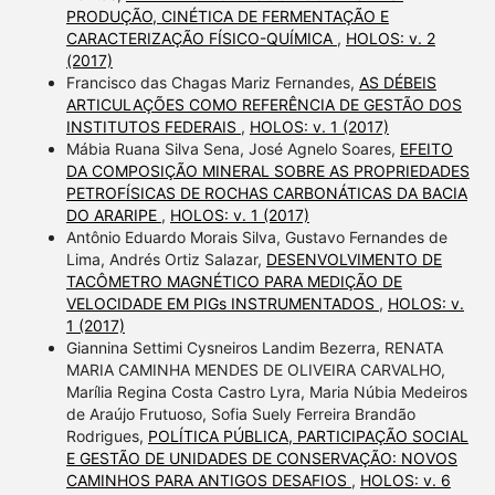
PRODUÇÃO, CINÉTICA DE FERMENTAÇÃO E
CARACTERIZAÇÃO FÍSICO-QUÍMICA
,
HOLOS: v. 2
(2017)
Francisco das Chagas Mariz Fernandes,
AS DÉBEIS
ARTICULAÇÕES COMO REFERÊNCIA DE GESTÃO DOS
INSTITUTOS FEDERAIS
,
HOLOS: v. 1 (2017)
Mábia Ruana Silva Sena, José Agnelo Soares,
EFEITO
DA COMPOSIÇÃO MINERAL SOBRE AS PROPRIEDADES
PETROFÍSICAS DE ROCHAS CARBONÁTICAS DA BACIA
DO ARARIPE
,
HOLOS: v. 1 (2017)
Antônio Eduardo Morais Silva, Gustavo Fernandes de
Lima, Andrés Ortiz Salazar,
DESENVOLVIMENTO DE
TACÔMETRO MAGNÉTICO PARA MEDIÇÃO DE
VELOCIDADE EM PIGs INSTRUMENTADOS
,
HOLOS: v.
1 (2017)
Giannina Settimi Cysneiros Landim Bezerra, RENATA
MARIA CAMINHA MENDES DE OLIVEIRA CARVALHO,
Marília Regina Costa Castro Lyra, Maria Núbia Medeiros
de Araújo Frutuoso, Sofia Suely Ferreira Brandão
Rodrigues,
POLÍTICA PÚBLICA, PARTICIPAÇÃO SOCIAL
E GESTÃO DE UNIDADES DE CONSERVAÇÃO: NOVOS
CAMINHOS PARA ANTIGOS DESAFIOS
,
HOLOS: v. 6