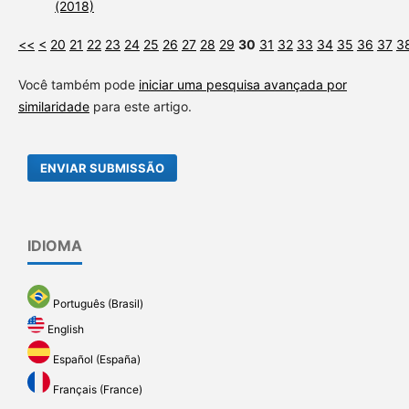
(2018)
<<
<
20
21
22
23
24
25
26
27
28
29
30
31
32
33
34
35
36
37
3
Você também pode
iniciar uma pesquisa avançada por
similaridade
para este artigo.
ENVIAR SUBMISSÃO
IDIOMA
Português (Brasil)
English
Español (España)
Français (France)