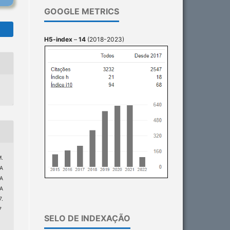
GOOGLE METRICS
H5-index
–
14
(2018-2023)
M.
A
A
A
.
7
SELO DE INDEXAÇÃO