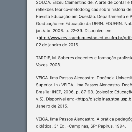
SOUZA. Elizeu Clementino de. A arte de contar e t
reflexões teórico-metodológicas sobre história d
Revista Educação em Questão. Departamento e 
Graduação em Educação da UFRN. EDUFRN. Natal |
jan./abr. 2006. p. 22-39. Disponível em:
<
http://www.revistaeduquestao.educ.ufrn.br/pdf
02 de janeiro de 2015.
TARDIF, M. Saberes docentes e formação profission
Vozes, 2008.
VEIGA. Ilma Passos Alencastro. Docência Universi
Superior. In.: VEIGA. Ilma Passos Alencastro. Docê
Brasília: INEP, 2006. p. 87-98. (coleção: Educaç
v.5). Disponível em: <
http://disciplinas.stoa.usp.b
Janeiro de 2015.
VEIGA, Ilma Passos Alencastro. A prática pedagó
didática. 3ª Ed. –Campinas, SP: Papirus, 1994.