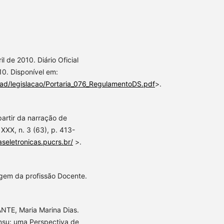
 de 2010. Diário Oficial
10. Disponível em:
oad/legislacao/Portaria_076_RegulamentoDS.pdf
>.
partir da narração de
 XXX, n. 3 (63), p. 413-
taseletronicas.pucrs.br/
>.
agem da profissão Docente.
NTE, Maria Marina Dias.
nsu: uma Perspectiva de