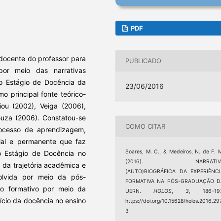
PDF
l docente do professor para
PUBLICADO
 por meio das narrativas
do Estágio de Docência da
23/06/2016
principal fonte teórico-
ou (2002), Veiga (2006),
ouza (2006). Constatou-se
COMO CITAR
ocesso de aprendizagem,
cial e permanente que faz
Soares, M. C., & Medeiros, N. de F. 
do Estágio de Docência no
(2016). NARRATIV
 da trajetória acadêmica e
(AUTO)BIOGRÁFICA DA EXPERIÊNCI
nvolvida por meio da pós-
FORMATIVA NA PÓS-GRADUAÇÃO D
o formativo por meio da
UERN.
HOLOS
,
3
, 186–197
ício da docência no ensino
https://doi.org/10.15628/holos.2016.29
3