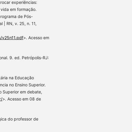
rocar experiências:
e vida em formação.
Programa de Pós-
 RN, v. 25, n. 11,
s/v25n11.pdf
>. Acesso em
al. 9. ed. Petrópolis-RJ:
tária na Educação
ncia no Ensino Superior.
ão Superior em debate,
r/
>. Acesso em 08 de
gica do professor de