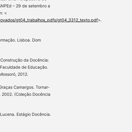
ANPEd – 29 de setembro a
m: <
provados/gt04_trabalhos_pdfs/gt04_3312_texto.pdf
>.
formação. Lisboa. Dom
 Construção da Docência:
. Faculdade de Educação.
Mossoró, 2012.
Graças Camargos. Tornar-
z, 2002. (Coleção Docência
Lucena. Estágio Docência.