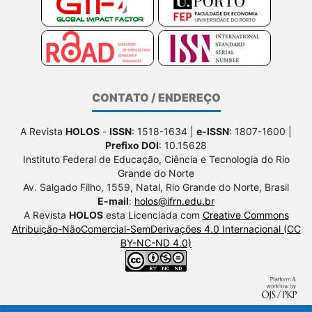
CONTATO / ENDEREÇO
A Revista
HOLOS
-
ISSN
: 1518-1634 |
e-ISSN
: 1807-1600 |
Prefixo DOI
: 10.15628
Instituto Federal de Educação, Ciência e Tecnologia do Rio
Grande do Norte
Av. Salgado Filho, 1559, Natal, Rio Grande do Norte, Brasil
E-mail
:
holos@ifrn.edu.br
A Revista
HOLOS
esta Licenciada com
Creative Commons
Atribuição-NãoComercial-SemDerivações 4.0 Internacional (CC
BY-NC-ND 4.0)