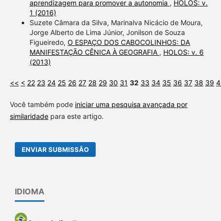
aprendizagem para promover a autonomia
,
HOLOS: v.
1 (2016)
Suzete Câmara da Silva, Marinalva Nicácio de Moura,
Jorge Alberto de Lima Júnior, Jonilson de Souza
Figueiredo,
O ESPAÇO DOS CABOCOLINHOS: DA
MANIFESTAÇÃO CÊNICA À GEOGRAFIA
,
HOLOS: v. 6
(2013)
<<
<
22
23
24
25
26
27
28
29
30
31
32
33
34
35
36
37
38
39
4
Você também pode
iniciar uma pesquisa avançada por
similaridade
para este artigo.
ENVIAR SUBMISSÃO
IDIOMA