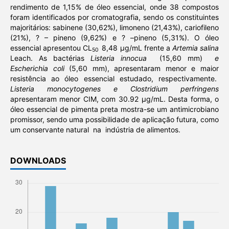
rendimento de 1,15% de óleo essencial, onde 38 compostos
foram identificados por cromatografia, sendo os constituintes
majoritários: sabinene (30,62%), limoneno (21,43%), cariofileno
(21%), ? – pineno (9,62%) e ? –pineno (5,31%). O óleo
essencial apresentou CL
8,48 µg/mL frente a
Artemia salina
50
Leach. As bactérias
Listeria innocua
(15,60 mm)
e
Escherichia coli
(5,60 mm), apresentaram menor e maior
resistência ao óleo essencial estudado, respectivamente.
Listeria monocytogenes e Clostridium perfringens
apresentaram menor CIM, com 30.92 µg/mL. Desta forma, o
óleo essencial de pimenta preta mostra-se um antimicrobiano
promissor, sendo uma possibilidade de aplicação futura, como
um conservante natural na indústria de alimentos.
DOWNLOADS