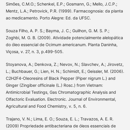
Simões, C.M.O.; Schenkel, E.P.; Gosmann, G.; Mello, J.C.P.;
Mentz, L.A.; Petrovick, P.R. (1999). Farmacognosia: da planta
ao medicamento. Porto Alegre: Ed. da UFSC.
Souza Filho, A. P. S.; Bayma, J. C.; Guilhon, G. M. S. P.;
Zoghbi, M. G. B. (2009). Atividade potencialmente alelopática
do óleo essencial de Ocimum americanum. Planta Daninha,
Viçosa, v. 27, n. 3, p.499-505.
Stoyanova, A.; Denkova, Z.; Nevov, N.; Slavchev, A.; Jirovetz,
L.; Buchbauer, G.; Lien, H. N.; Schimidt, E.; Geissler, M. (2006).
C2H2F4-Oleoresins of Black Pepper (Piper nigrum L.) and
Ginger (Zingiber officinale (L.) Rosc.) from Vietnam:
Antimicrobial Testings, Gas Chromatographic Analysis and
Olfactoric Evaluation. Electronic. Journal of Environmental,
Agricultural and Food Chemistry, v. 5, n. 6.
Trajano, V. N.; Lima, E. O.; Souza, E. L.; Travazos, A. E. R.
(2009) Propriedade antibacteriana de óleos essenciais de