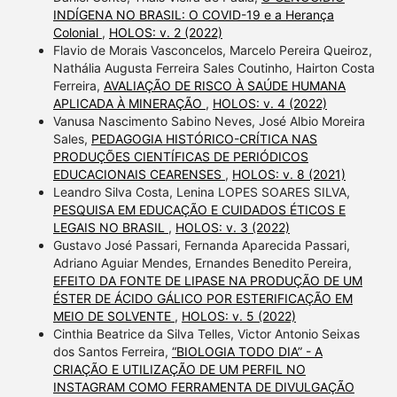
INDÍGENA NO BRASIL: O COVID-19 e a Herança
Colonial
,
HOLOS: v. 2 (2022)
Flavio de Morais Vasconcelos, Marcelo Pereira Queiroz,
Nathália Augusta Ferreira Sales Coutinho, Hairton Costa
Ferreira,
AVALIAÇÃO DE RISCO À SAÚDE HUMANA
APLICADA À MINERAÇÃO
,
HOLOS: v. 4 (2022)
Vanusa Nascimento Sabino Neves, José Albio Moreira
Sales,
PEDAGOGIA HISTÓRICO-CRÍTICA NAS
PRODUÇÕES CIENTÍFICAS DE PERIÓDICOS
EDUCACIONAIS CEARENSES
,
HOLOS: v. 8 (2021)
Leandro Silva Costa, Lenina LOPES SOARES SILVA,
PESQUISA EM EDUCAÇÃO E CUIDADOS ÉTICOS E
LEGAIS NO BRASIL
,
HOLOS: v. 3 (2022)
Gustavo José Passari, Fernanda Aparecida Passari,
Adriano Aguiar Mendes, Ernandes Benedito Pereira,
EFEITO DA FONTE DE LIPASE NA PRODUÇÃO DE UM
ÉSTER DE ÁCIDO GÁLICO POR ESTERIFICAÇÃO EM
MEIO DE SOLVENTE
,
HOLOS: v. 5 (2022)
Cinthia Beatrice da Silva Telles, Victor Antonio Seixas
dos Santos Ferreira,
“BIOLOGIA TODO DIA” - A
CRIAÇÃO E UTILIZAÇÃO DE UM PERFIL NO
INSTAGRAM COMO FERRAMENTA DE DIVULGAÇÃO