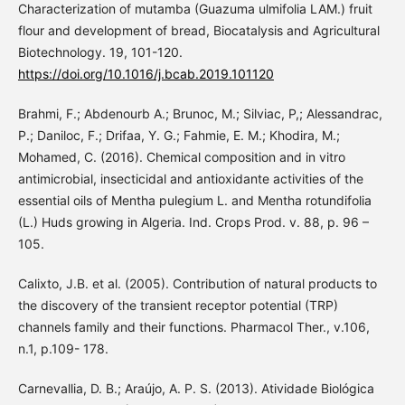
Characterization of mutamba (Guazuma ulmifolia LAM.) fruit
flour and development of bread, Biocatalysis and Agricultural
Biotechnology. 19, 101-120.
https://doi.org/10.1016/j.bcab.2019.101120
Brahmi, F.; Abdenourb A.; Brunoc, M.; Silviac, P,; Alessandrac,
P.; Daniloc, F.; Drifaa, Y. G.; Fahmie, E. M.; Khodira, M.;
Mohamed, C. (2016). Chemical composition and in vitro
antimicrobial, insecticidal and antioxidante activities of the
essential oils of Mentha pulegium L. and Mentha rotundifolia
(L.) Huds growing in Algeria. Ind. Crops Prod. v. 88, p. 96 –
105.
Calixto, J.B. et al. (2005). Contribution of natural products to
the discovery of the transient receptor potential (TRP)
channels family and their functions. Pharmacol Ther., v.106,
n.1, p.109- 178.
Carnevallia, D. B.; Araújo, A. P. S. (2013). Atividade Biológica