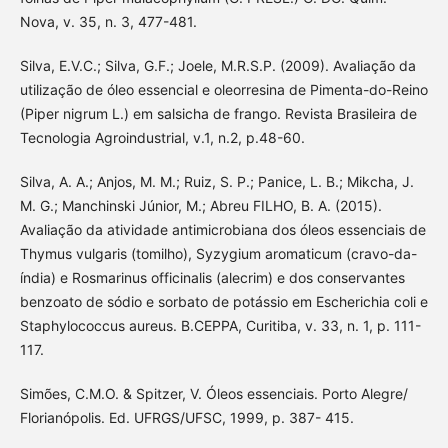
Nova, v. 35, n. 3, 477-481.
Silva, E.V.C.; Silva, G.F.; Joele, M.R.S.P. (2009). Avaliação da
utilização de óleo essencial e oleorresina de Pimenta-do-Reino
(Piper nigrum L.) em salsicha de frango. Revista Brasileira de
Tecnologia Agroindustrial, v.1, n.2, p.48-60.
Silva, A. A.; Anjos, M. M.; Ruiz, S. P.; Panice, L. B.; Mikcha, J.
M. G.; Manchinski Júnior, M.; Abreu FILHO, B. A. (2015).
Avaliação da atividade antimicrobiana dos óleos essenciais de
Thymus vulgaris (tomilho), Syzygium aromaticum (cravo-da-
índia) e Rosmarinus officinalis (alecrim) e dos conservantes
benzoato de sódio e sorbato de potássio em Escherichia coli e
Staphylococcus aureus. B.CEPPA, Curitiba, v. 33, n. 1, p. 111-
117.
Simões, C.M.O. & Spitzer, V. Óleos essenciais. Porto Alegre/
Florianópolis. Ed. UFRGS/UFSC, 1999, p. 387- 415.