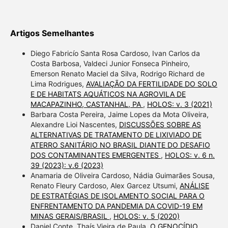
Artigos Semelhantes
Diego Fabricío Santa Rosa Cardoso, Ivan Carlos da
Costa Barbosa, Valdeci Junior Fonseca Pinheiro,
Emerson Renato Maciel da Silva, Rodrigo Richard de
Lima Rodrigues,
AVALIAÇÃO DA FERTILIDADE DO SOLO
E DE HABITATS AQUÁTICOS NA AGROVILA DE
MACAPAZINHO, CASTANHAL, PA
,
HOLOS: v. 3 (2021)
Barbara Costa Pereira, Jaime Lopes da Mota Oliveira,
Alexandre Lioi Nascentes,
DISCUSSÕES SOBRE AS
ALTERNATIVAS DE TRATAMENTO DE LIXIVIADO DE
ATERRO SANITÁRIO NO BRASIL DIANTE DO DESAFIO
DOS CONTAMINANTES EMERGENTES
,
HOLOS: v. 6 n.
39 (2023): v.6 (2023)
Anamaria de Oliveira Cardoso, Nádia Guimarães Sousa,
Renato Fleury Cardoso, Alex Garcez Utsumi,
ANÁLISE
DE ESTRATÉGIAS DE ISOLAMENTO SOCIAL PARA O
ENFRENTAMENTO DA PANDEMIA DA COVID-19 EM
MINAS GERAIS/BRASIL
,
HOLOS: v. 5 (2020)
Daniel Conte, Thaís Vieira de Paula,
O GENOCÍDIO