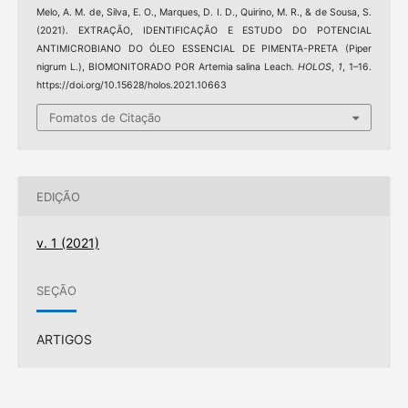
Melo, A. M. de, Silva, E. O., Marques, D. I. D., Quirino, M. R., & de Sousa, S.
(2021). EXTRAÇÃO, IDENTIFICAÇÃO E ESTUDO DO POTENCIAL
ANTIMICROBIANO DO ÓLEO ESSENCIAL DE PIMENTA-PRETA (Piper
nigrum L.), BIOMONITORADO POR Artemia salina Leach.
HOLOS
,
1
, 1–16.
https://doi.org/10.15628/holos.2021.10663
Fomatos de Citação
EDIÇÃO
v. 1 (2021)
SEÇÃO
ARTIGOS