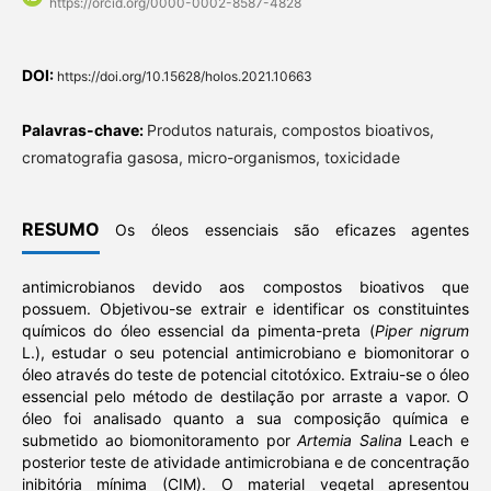
https://orcid.org/0000-0002-8587-4828
DOI:
https://doi.org/10.15628/holos.2021.10663
Palavras-chave:
Produtos naturais, compostos bioativos,
cromatografia gasosa, micro-organismos, toxicidade
RESUMO
Os óleos essenciais são eficazes agentes
antimicrobianos devido aos compostos bioativos que
possuem. Objetivou-se extrair e identificar os constituintes
químicos do óleo essencial da pimenta-preta (
Piper nigrum
L.), estudar o seu potencial antimicrobiano e biomonitorar o
óleo através do teste de potencial citotóxico. Extraiu-se o óleo
essencial pelo método de destilação por arraste a vapor. O
óleo foi analisado quanto a sua composição química e
submetido ao biomonitoramento por
Artemia Salina
Leach e
posterior teste de atividade antimicrobiana e de concentração
inibitória mínima (CIM). O material vegetal apresentou