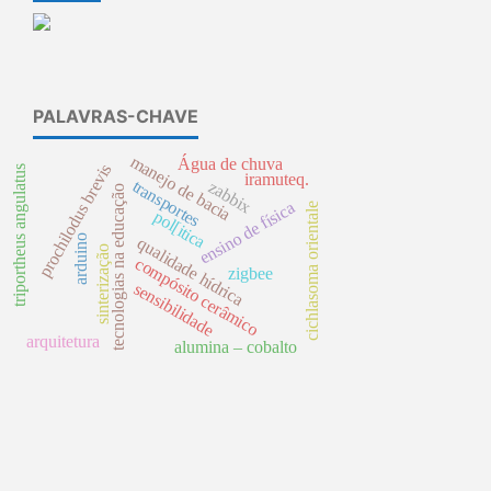
PALAVRAS-CHAVE
manejo de bacia
Água de chuva
prochilodus brevis
triportheus angulatus
iramuteq.
transportes
zabbix
tecnologias na educação
ensino de física
cichlasoma orientale
pol[itica
arduino
qualidade hídrica
sinterização
compósito cerâmico
zigbee
sensibilidade
arquitetura
alumina – cobalto