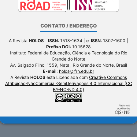
CONTATO / ENDEREÇO
A Revista
HOLOS
-
ISSN
: 1518-1634 |
e-ISSN
: 1807-1600 |
Prefixo DOI
: 10.15628
Instituto Federal de Educação, Ciência e Tecnologia do Rio
Grande do Norte
Av. Salgado Filho, 1559, Natal, Rio Grande do Norte, Brasil
E-mail
:
holos@ifrn.edu.br
A Revista
HOLOS
esta Licenciada com
Creative Commons
Atribuição-NãoComercial-SemDerivações 4.0 Internacional (CC
BY-NC-ND 4.0)