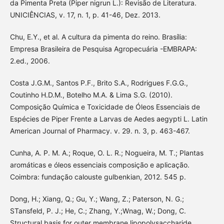
da Pimenta Preta (Piper nigrun L.): Revisão de Literatura.
UNICIÊNCIAS, v. 17, n. 1, p. 41-46, Dez. 2013.
Chu, E.Y., et al. A cultura da pimenta do reino. Brasília:
Empresa Brasileira de Pesquisa Agropecuária -EMBRAPA:
2.ed., 2006.
Costa J.G.M., Santos P.F., Brito S.A., Rodrigues F.G.G.,
Coutinho H.D.M., Botelho M.A. & Lima S.G. (2010).
Composição Química e Toxicidade de Óleos Essenciais de
Espécies de Piper Frente a Larvas de Aedes aegypti L. Latin
American Journal of Pharmacy. v. 29. n. 3, p. 463-467.
Cunha, A. P. M. A.; Roque, O. L. R.; Nogueira, M. T.; Plantas
aromáticas e óleos essenciais composição e aplicação.
Coimbra: fundação calouste gulbenkian, 2012. 545 p.
Dong, H.; Xiang, Q.; Gu, Y.; Wang, Z.; Paterson, N. G.;
STansfeld, P. J.; He, C.; Zhang, Y.;Wnag, W.; Dong, C.
Structural basis for outer membrane lipopolysaccharide