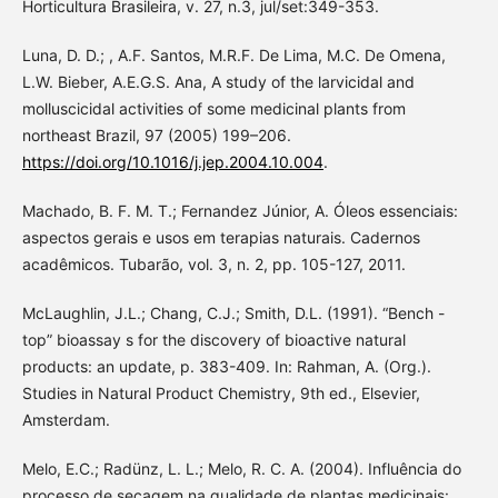
Horticultura Brasileira, v. 27, n.3, jul/set:349-353.
Luna, D. D.; , A.F. Santos, M.R.F. De Lima, M.C. De Omena,
L.W. Bieber, A.E.G.S. Ana, A study of the larvicidal and
molluscicidal activities of some medicinal plants from
northeast Brazil, 97 (2005) 199–206.
https://doi.org/10.1016/j.jep.2004.10.004
.
Machado, B. F. M. T.; Fernandez Júnior, A. Óleos essenciais:
aspectos gerais e usos em terapias naturais. Cadernos
acadêmicos. Tubarão, vol. 3, n. 2, pp. 105-127, 2011.
McLaughlin, J.L.; Chang, C.J.; Smith, D.L. (1991). “Bench -
top” bioassay s for the discovery of bioactive natural
products: an update, p. 383-409. In: Rahman, A. (Org.).
Studies in Natural Product Chemistry, 9th ed., Elsevier,
Amsterdam.
Melo, E.C.; Radünz, L. L.; Melo, R. C. A. (2004). Influência do
processo de secagem na qualidade de plantas medicinais: