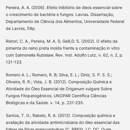
Pereira, A. A. (2006). Efeito inibitório de óleos essencial sobre
o crescimento de bactéria e fungos. Lavras. Dissertação,
Departamento de Ciência dos Alimentos, Universidade Federal
de Lavras, 58p.
Ristori, C. A., Pereira, M. A. S; Gelli,D. S. (2002). O efeito da
pimenta do reino preta moída frente a contaminação in vitro
com Salmonella Rubislaw. Rev. Inst. Adolfo Lutz, v. 62, n. 2, p.
131-133.
Romero A. L.; Romero, R. B; Silva, E. L.; Diniz, S. P. S. S.;
Oliveira, R. R.; Vida, J. B. (2012). Composição Química e
Atividade do Óleo Essencial de Origanum vulgare Sobre
Fungos Fitopatogênicos. UNOPAR Científica Ciências
Biológicas e da Saúde. v. 14, p. 231-235.
Santos, T. G.; Rabelo, R. A. (2012). Composição química e
avaliação da atividade antimicrobiana do óleo essencial das
folhas de Piper malacophyllum (C. PRESL.) C. DC. Quim.