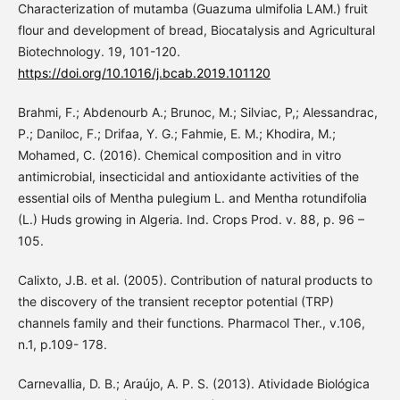
Characterization of mutamba (Guazuma ulmifolia LAM.) fruit
flour and development of bread, Biocatalysis and Agricultural
Biotechnology. 19, 101-120.
https://doi.org/10.1016/j.bcab.2019.101120
Brahmi, F.; Abdenourb A.; Brunoc, M.; Silviac, P,; Alessandrac,
P.; Daniloc, F.; Drifaa, Y. G.; Fahmie, E. M.; Khodira, M.;
Mohamed, C. (2016). Chemical composition and in vitro
antimicrobial, insecticidal and antioxidante activities of the
essential oils of Mentha pulegium L. and Mentha rotundifolia
(L.) Huds growing in Algeria. Ind. Crops Prod. v. 88, p. 96 –
105.
Calixto, J.B. et al. (2005). Contribution of natural products to
the discovery of the transient receptor potential (TRP)
channels family and their functions. Pharmacol Ther., v.106,
n.1, p.109- 178.
Carnevallia, D. B.; Araújo, A. P. S. (2013). Atividade Biológica