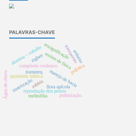
PALAVRAS-CHAVE
ressignificação
transportes
alumina – cobalto
arduino
ensino de física
zigbee
pol[itica
compósito cerâmico
manejo de bacia
iramuteq.
Água de chuva
qualidade hídrica
sinterização
zabbix
flora apícola
reprodução dos peixes
polinização.
melitofilia