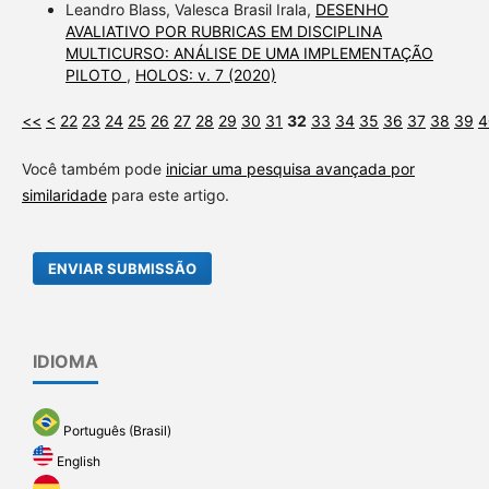
Leandro Blass, Valesca Brasil Irala,
DESENHO
AVALIATIVO POR RUBRICAS EM DISCIPLINA
MULTICURSO: ANÁLISE DE UMA IMPLEMENTAÇÃO
PILOTO
,
HOLOS: v. 7 (2020)
<<
<
22
23
24
25
26
27
28
29
30
31
32
33
34
35
36
37
38
39
4
Você também pode
iniciar uma pesquisa avançada por
similaridade
para este artigo.
ENVIAR SUBMISSÃO
IDIOMA
Português (Brasil)
English