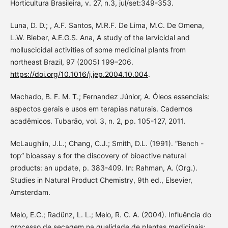
Horticultura Brasileira, v. 27, n.3, jul/set:349-353.
Luna, D. D.; , A.F. Santos, M.R.F. De Lima, M.C. De Omena,
L.W. Bieber, A.E.G.S. Ana, A study of the larvicidal and
molluscicidal activities of some medicinal plants from
northeast Brazil, 97 (2005) 199–206.
https://doi.org/10.1016/j.jep.2004.10.004
.
Machado, B. F. M. T.; Fernandez Júnior, A. Óleos essenciais:
aspectos gerais e usos em terapias naturais. Cadernos
acadêmicos. Tubarão, vol. 3, n. 2, pp. 105-127, 2011.
McLaughlin, J.L.; Chang, C.J.; Smith, D.L. (1991). “Bench -
top” bioassay s for the discovery of bioactive natural
products: an update, p. 383-409. In: Rahman, A. (Org.).
Studies in Natural Product Chemistry, 9th ed., Elsevier,
Amsterdam.
Melo, E.C.; Radünz, L. L.; Melo, R. C. A. (2004). Influência do
processo de secagem na qualidade de plantas medicinais: