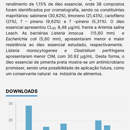
rendimento de 1,15% de óleo essencial, onde 38 compostos
foram identificados por cromatografia, sendo os constituintes
majoritários: sabinene (30,62%), limoneno (21,43%), cariofileno
(21%), ? – pineno (9,62%) e ? –pineno (5,31%). O óleo
essencial apresentou CL
8,48 µg/mL frente a
Artemia salina
50
Leach. As bactérias
Listeria innocua
(15,60 mm)
e
Escherichia coli
(5,60 mm), apresentaram menor e maior
resistência ao óleo essencial estudado, respectivamente.
Listeria monocytogenes e Clostridium perfringens
apresentaram menor CIM, com 30.92 µg/mL. Desta forma, o
óleo essencial de pimenta preta mostra-se um antimicrobiano
promissor, sendo uma possibilidade de aplicação futura, como
um conservante natural na indústria de alimentos.
DOWNLOADS