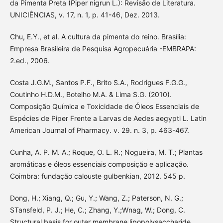
da Pimenta Preta (Piper nigrun L.): Revisão de Literatura.
UNICIÊNCIAS, v. 17, n. 1, p. 41-46, Dez. 2013.
Chu, E.Y., et al. A cultura da pimenta do reino. Brasília:
Empresa Brasileira de Pesquisa Agropecuária -EMBRAPA:
2.ed., 2006.
Costa J.G.M., Santos P.F., Brito S.A., Rodrigues F.G.G.,
Coutinho H.D.M., Botelho M.A. & Lima S.G. (2010).
Composição Química e Toxicidade de Óleos Essenciais de
Espécies de Piper Frente a Larvas de Aedes aegypti L. Latin
American Journal of Pharmacy. v. 29. n. 3, p. 463-467.
Cunha, A. P. M. A.; Roque, O. L. R.; Nogueira, M. T.; Plantas
aromáticas e óleos essenciais composição e aplicação.
Coimbra: fundação calouste gulbenkian, 2012. 545 p.
Dong, H.; Xiang, Q.; Gu, Y.; Wang, Z.; Paterson, N. G.;
STansfeld, P. J.; He, C.; Zhang, Y.;Wnag, W.; Dong, C.
Structural basis for outer membrane lipopolysaccharide