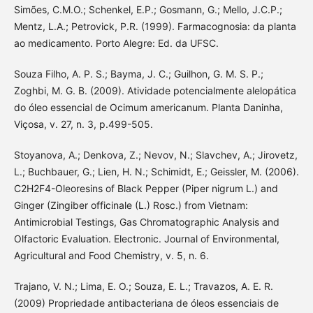
Simões, C.M.O.; Schenkel, E.P.; Gosmann, G.; Mello, J.C.P.;
Mentz, L.A.; Petrovick, P.R. (1999). Farmacognosia: da planta
ao medicamento. Porto Alegre: Ed. da UFSC.
Souza Filho, A. P. S.; Bayma, J. C.; Guilhon, G. M. S. P.;
Zoghbi, M. G. B. (2009). Atividade potencialmente alelopática
do óleo essencial de Ocimum americanum. Planta Daninha,
Viçosa, v. 27, n. 3, p.499-505.
Stoyanova, A.; Denkova, Z.; Nevov, N.; Slavchev, A.; Jirovetz,
L.; Buchbauer, G.; Lien, H. N.; Schimidt, E.; Geissler, M. (2006).
C2H2F4-Oleoresins of Black Pepper (Piper nigrum L.) and
Ginger (Zingiber officinale (L.) Rosc.) from Vietnam:
Antimicrobial Testings, Gas Chromatographic Analysis and
Olfactoric Evaluation. Electronic. Journal of Environmental,
Agricultural and Food Chemistry, v. 5, n. 6.
Trajano, V. N.; Lima, E. O.; Souza, E. L.; Travazos, A. E. R.
(2009) Propriedade antibacteriana de óleos essenciais de