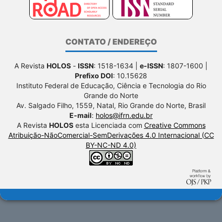
CONTATO / ENDEREÇO
A Revista
HOLOS
-
ISSN
: 1518-1634 |
e-ISSN
: 1807-1600 |
Prefixo DOI
: 10.15628
Instituto Federal de Educação, Ciência e Tecnologia do Rio
Grande do Norte
Av. Salgado Filho, 1559, Natal, Rio Grande do Norte, Brasil
E-mail
:
holos@ifrn.edu.br
A Revista
HOLOS
esta Licenciada com
Creative Commons
Atribuição-NãoComercial-SemDerivações 4.0 Internacional (CC
BY-NC-ND 4.0)