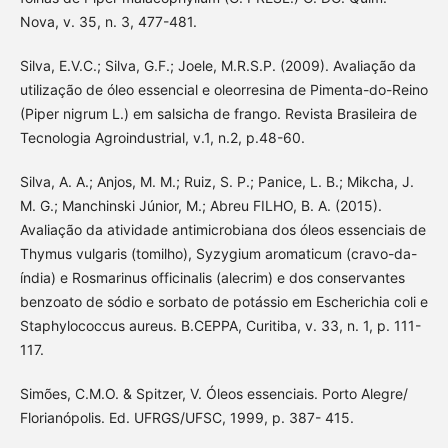
Nova, v. 35, n. 3, 477-481.
Silva, E.V.C.; Silva, G.F.; Joele, M.R.S.P. (2009). Avaliação da
utilização de óleo essencial e oleorresina de Pimenta-do-Reino
(Piper nigrum L.) em salsicha de frango. Revista Brasileira de
Tecnologia Agroindustrial, v.1, n.2, p.48-60.
Silva, A. A.; Anjos, M. M.; Ruiz, S. P.; Panice, L. B.; Mikcha, J.
M. G.; Manchinski Júnior, M.; Abreu FILHO, B. A. (2015).
Avaliação da atividade antimicrobiana dos óleos essenciais de
Thymus vulgaris (tomilho), Syzygium aromaticum (cravo-da-
índia) e Rosmarinus officinalis (alecrim) e dos conservantes
benzoato de sódio e sorbato de potássio em Escherichia coli e
Staphylococcus aureus. B.CEPPA, Curitiba, v. 33, n. 1, p. 111-
117.
Simões, C.M.O. & Spitzer, V. Óleos essenciais. Porto Alegre/
Florianópolis. Ed. UFRGS/UFSC, 1999, p. 387- 415.