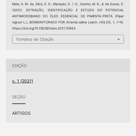
Melo, A. M. de, Silva, E. O., Marques, D. I. D., Quirino, M. R., & de Sousa, S.
(2021). EXTRAÇÃO, IDENTIFICAÇÃO E ESTUDO DO POTENCIAL
ANTIMICROBIANO DO ÓLEO ESSENCIAL DE PIMENTA-PRETA (Piper
nigrum L.), BIOMONITORADO POR Artemia salina Leach.
HOLOS
,
1
, 1–16.
https://doi.org/10.15628/holos.2021.10663
Fomatos de Citação
EDIÇÃO
v. 1 (2021)
SEÇÃO
ARTIGOS