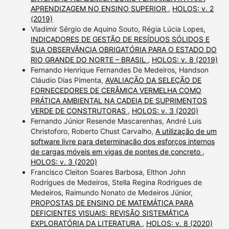
APRENDIZAGEM NO ENSINO SUPERIOR
,
HOLOS: v. 2
(2019)
Vladimir Sérgio de Aquino Souto, Régia Lúcia Lopes,
INDICADORES DE GESTÃO DE RESÍDUOS SÓLIDOS E
SUA OBSERVÂNCIA OBRIGATÓRIA PARA O ESTADO DO
RIO GRANDE DO NORTE – BRASIL
,
HOLOS: v. 8 (2019)
Fernando Henrique Fernandes De Medeiros, Handson
Cláudio Dias Pimenta,
AVALIAÇÃO DA SELEÇÃO DE
FORNECEDORES DE CERÂMICA VERMELHA COMO
PRÁTICA AMBIENTAL NA CADEIA DE SUPRIMENTOS
VERDE DE CONSTRUTORAS
,
HOLOS: v. 3 (2020)
Fernando Júnior Resende Mascarenhas, André Luis
Christoforo, Roberto Chust Carvalho,
A utilização de um
software livre para determinação dos esforços internos
de cargas móveis em vigas de pontes de concreto
,
HOLOS: v. 3 (2020)
Francisco Cleiton Soares Barbosa, Elthon John
Rodrigues de Medeiros, Stella Regina Rodrigues de
Medeiros, Raimundo Nonato de Medeiros Júnior,
PROPOSTAS DE ENSINO DE MATEMÁTICA PARA
DEFICIENTES VISUAIS: REVISÃO SISTEMÁTICA
EXPLORATÓRIA DA LITERATURA
,
HOLOS: v. 8 (2020)