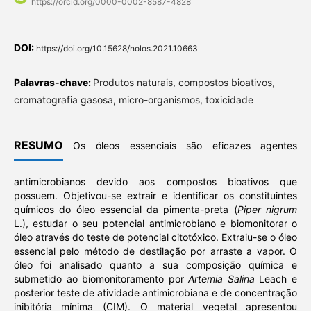
https://orcid.org/0000-0002-8587-4828
DOI:
https://doi.org/10.15628/holos.2021.10663
Palavras-chave:
Produtos naturais, compostos bioativos,
cromatografia gasosa, micro-organismos, toxicidade
RESUMO
Os óleos essenciais são eficazes agentes
antimicrobianos devido aos compostos bioativos que
possuem. Objetivou-se extrair e identificar os constituintes
químicos do óleo essencial da pimenta-preta (
Piper nigrum
L.), estudar o seu potencial antimicrobiano e biomonitorar o
óleo através do teste de potencial citotóxico. Extraiu-se o óleo
essencial pelo método de destilação por arraste a vapor. O
óleo foi analisado quanto a sua composição química e
submetido ao biomonitoramento por
Artemia Salina
Leach e
posterior teste de atividade antimicrobiana e de concentração
inibitória mínima (CIM). O material vegetal apresentou