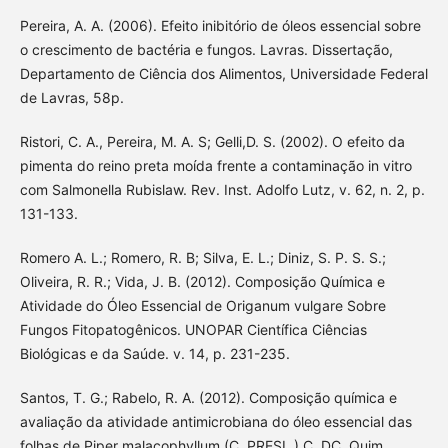
Pereira, A. A. (2006). Efeito inibitório de óleos essencial sobre
o crescimento de bactéria e fungos. Lavras. Dissertação,
Departamento de Ciência dos Alimentos, Universidade Federal
de Lavras, 58p.
Ristori, C. A., Pereira, M. A. S; Gelli,D. S. (2002). O efeito da
pimenta do reino preta moída frente a contaminação in vitro
com Salmonella Rubislaw. Rev. Inst. Adolfo Lutz, v. 62, n. 2, p.
131-133.
Romero A. L.; Romero, R. B; Silva, E. L.; Diniz, S. P. S. S.;
Oliveira, R. R.; Vida, J. B. (2012). Composição Química e
Atividade do Óleo Essencial de Origanum vulgare Sobre
Fungos Fitopatogênicos. UNOPAR Científica Ciências
Biológicas e da Saúde. v. 14, p. 231-235.
Santos, T. G.; Rabelo, R. A. (2012). Composição química e
avaliação da atividade antimicrobiana do óleo essencial das
folhas de Piper malacophyllum (C. PRESL.) C. DC. Quim.