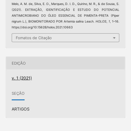
Melo, A. M. de, Silva, E. O., Marques, D. I. D., Quirino, M. R., & de Sousa, S.
(2021). EXTRAÇÃO, IDENTIFICAÇÃO E ESTUDO DO POTENCIAL
ANTIMICROBIANO DO ÓLEO ESSENCIAL DE PIMENTA-PRETA (Piper
nigrum L.), BIOMONITORADO POR Artemia salina Leach.
HOLOS
,
1
, 1–16.
https://doi.org/10.15628/holos.2021.10663
Fomatos de Citação
EDIÇÃO
v. 1 (2021)
SEÇÃO
ARTIGOS