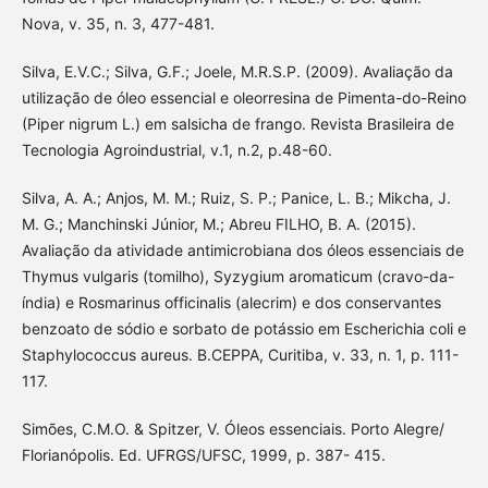
Nova, v. 35, n. 3, 477-481.
Silva, E.V.C.; Silva, G.F.; Joele, M.R.S.P. (2009). Avaliação da
utilização de óleo essencial e oleorresina de Pimenta-do-Reino
(Piper nigrum L.) em salsicha de frango. Revista Brasileira de
Tecnologia Agroindustrial, v.1, n.2, p.48-60.
Silva, A. A.; Anjos, M. M.; Ruiz, S. P.; Panice, L. B.; Mikcha, J.
M. G.; Manchinski Júnior, M.; Abreu FILHO, B. A. (2015).
Avaliação da atividade antimicrobiana dos óleos essenciais de
Thymus vulgaris (tomilho), Syzygium aromaticum (cravo-da-
índia) e Rosmarinus officinalis (alecrim) e dos conservantes
benzoato de sódio e sorbato de potássio em Escherichia coli e
Staphylococcus aureus. B.CEPPA, Curitiba, v. 33, n. 1, p. 111-
117.
Simões, C.M.O. & Spitzer, V. Óleos essenciais. Porto Alegre/
Florianópolis. Ed. UFRGS/UFSC, 1999, p. 387- 415.