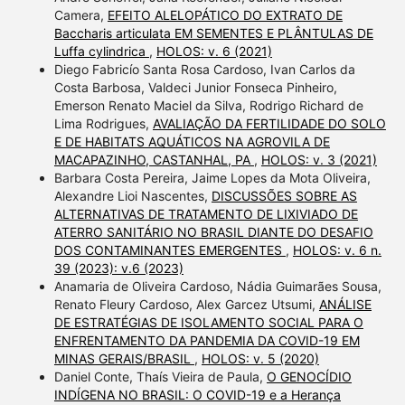
Camera,
EFEITO ALELOPÁTICO DO EXTRATO DE
Baccharis articulata EM SEMENTES E PLÂNTULAS DE
Luffa cylindrica
,
HOLOS: v. 6 (2021)
Diego Fabricío Santa Rosa Cardoso, Ivan Carlos da
Costa Barbosa, Valdeci Junior Fonseca Pinheiro,
Emerson Renato Maciel da Silva, Rodrigo Richard de
Lima Rodrigues,
AVALIAÇÃO DA FERTILIDADE DO SOLO
E DE HABITATS AQUÁTICOS NA AGROVILA DE
MACAPAZINHO, CASTANHAL, PA
,
HOLOS: v. 3 (2021)
Barbara Costa Pereira, Jaime Lopes da Mota Oliveira,
Alexandre Lioi Nascentes,
DISCUSSÕES SOBRE AS
ALTERNATIVAS DE TRATAMENTO DE LIXIVIADO DE
ATERRO SANITÁRIO NO BRASIL DIANTE DO DESAFIO
DOS CONTAMINANTES EMERGENTES
,
HOLOS: v. 6 n.
39 (2023): v.6 (2023)
Anamaria de Oliveira Cardoso, Nádia Guimarães Sousa,
Renato Fleury Cardoso, Alex Garcez Utsumi,
ANÁLISE
DE ESTRATÉGIAS DE ISOLAMENTO SOCIAL PARA O
ENFRENTAMENTO DA PANDEMIA DA COVID-19 EM
MINAS GERAIS/BRASIL
,
HOLOS: v. 5 (2020)
Daniel Conte, Thaís Vieira de Paula,
O GENOCÍDIO
INDÍGENA NO BRASIL: O COVID-19 e a Herança