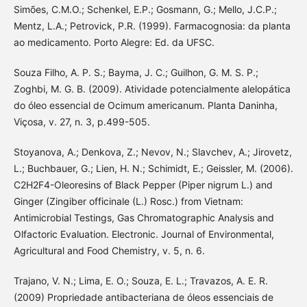
Simões, C.M.O.; Schenkel, E.P.; Gosmann, G.; Mello, J.C.P.;
Mentz, L.A.; Petrovick, P.R. (1999). Farmacognosia: da planta
ao medicamento. Porto Alegre: Ed. da UFSC.
Souza Filho, A. P. S.; Bayma, J. C.; Guilhon, G. M. S. P.;
Zoghbi, M. G. B. (2009). Atividade potencialmente alelopática
do óleo essencial de Ocimum americanum. Planta Daninha,
Viçosa, v. 27, n. 3, p.499-505.
Stoyanova, A.; Denkova, Z.; Nevov, N.; Slavchev, A.; Jirovetz,
L.; Buchbauer, G.; Lien, H. N.; Schimidt, E.; Geissler, M. (2006).
C2H2F4-Oleoresins of Black Pepper (Piper nigrum L.) and
Ginger (Zingiber officinale (L.) Rosc.) from Vietnam:
Antimicrobial Testings, Gas Chromatographic Analysis and
Olfactoric Evaluation. Electronic. Journal of Environmental,
Agricultural and Food Chemistry, v. 5, n. 6.
Trajano, V. N.; Lima, E. O.; Souza, E. L.; Travazos, A. E. R.
(2009) Propriedade antibacteriana de óleos essenciais de