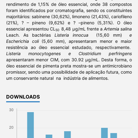
rendimento de 1,15% de óleo essencial, onde 38 compostos
foram identificados por cromatografia, sendo os constituintes
majoritários: sabinene (30,62%), limoneno (21,43%), cariofileno
(21%), ? – pineno (9,62%) e ? –pineno (5,31%). O óleo
essencial apresentou CL
8,48 µg/mL frente a
Artemia salina
50
Leach. As bactérias
Listeria innocua
(15,60 mm)
e
Escherichia coli
(5,60 mm), apresentaram menor e maior
resistência ao óleo essencial estudado, respectivamente.
Listeria monocytogenes e Clostridium perfringens
apresentaram menor CIM, com 30.92 µg/mL. Desta forma, o
óleo essencial de pimenta preta mostra-se um antimicrobiano
promissor, sendo uma possibilidade de aplicação futura, como
um conservante natural na indústria de alimentos.
DOWNLOADS