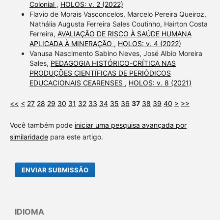
Colonial
,
HOLOS: v. 2 (2022)
Flavio de Morais Vasconcelos, Marcelo Pereira Queiroz,
Nathália Augusta Ferreira Sales Coutinho, Hairton Costa
Ferreira,
AVALIAÇÃO DE RISCO À SAÚDE HUMANA
APLICADA À MINERAÇÃO
,
HOLOS: v. 4 (2022)
Vanusa Nascimento Sabino Neves, José Albio Moreira
Sales,
PEDAGOGIA HISTÓRICO-CRÍTICA NAS
PRODUÇÕES CIENTÍFICAS DE PERIÓDICOS
EDUCACIONAIS CEARENSES
,
HOLOS: v. 8 (2021)
<<
<
27
28
29
30
31
32
33
34
35
36
37
38
39
40
>
>>
Você também pode
iniciar uma pesquisa avançada por
similaridade
para este artigo.
ENVIAR SUBMISSÃO
IDIOMA