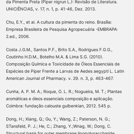
da Pimenta Preta (Piper nigrun L.): Revisão de Literatura.
UNICIÊNCIAS, v. 17, n. 1, p. 41-46, Dez. 2013.
Chu, E.Y., et al. A cultura da pimenta do reino. Brasília:
Empresa Brasileira de Pesquisa Agropecuária -EMBRAPA:
2.ed., 2006.
Costa J.G.M., Santos P.F., Brito S.A., Rodrigues F.G.G.,
Coutinho H.D.M., Botelho M.A. & Lima S.G. (2010).
Composição Química e Toxicidade de Óleos Essenciais de
Espécies de Piper Frente a Larvas de Aedes aegypti L. Latin
American Journal of Pharmacy. v. 29. n. 3, p. 463-467.
Cunha, A. P. M. A.; Roque, O. L. R.; Nogueira, M. T.; Plantas
aromáticas e óleos essenciais composição e aplicação.
Coimbra: fundação calouste gulbenkian, 2012. 545 p.
Dong, H.; Xiang, Q.; Gu, Y.; Wang, Z.; Paterson, N. G.;
STansfeld, P. J.; He, C.; Zhang, Y.;Wnag, W.; Dong, C.
Structural basis for outer membrane lipopolysaccharide