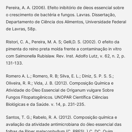
Pereira, A. A. (2006). Efeito inibitório de óleos essencial sobre
o crescimento de bactéria e fungos. Lavras. Dissertação,
Departamento de Ciência dos Alimentos, Universidade Federal
de Lavras, 58p.
Ristori, C. A., Pereira, M. A. S; Gelli,D. S. (2002). O efeito da
pimenta do reino preta moída frente a contaminação in vitro
com Salmonella Rubislaw. Rev. Inst. Adolfo Lutz, v. 62, n. 2, p.
131-133.
Romero A. L.; Romero, R. B; Silva, E. L.; Diniz, S. P. S. S.;
Oliveira, R. R.; Vida, J. B. (2012). Composição Química e
Atividade do Óleo Essencial de Origanum vulgare Sobre
Fungos Fitopatogênicos. UNOPAR Científica Ciências
Biológicas e da Saúde. v. 14, p. 231-235.
Santos, T. G.; Rabelo, R. A. (2012). Composição química e
avaliação da atividade antimicrobiana do óleo essencial das
folhas de Piper malacophyllum (C. PRESL.) C. DC. Quim.