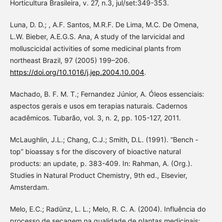
Horticultura Brasileira, v. 27, n.3, jul/set:349-353.
Luna, D. D.; , A.F. Santos, M.R.F. De Lima, M.C. De Omena,
L.W. Bieber, A.E.G.S. Ana, A study of the larvicidal and
molluscicidal activities of some medicinal plants from
northeast Brazil, 97 (2005) 199–206.
https://doi.org/10.1016/j.jep.2004.10.004
.
Machado, B. F. M. T.; Fernandez Júnior, A. Óleos essenciais:
aspectos gerais e usos em terapias naturais. Cadernos
acadêmicos. Tubarão, vol. 3, n. 2, pp. 105-127, 2011.
McLaughlin, J.L.; Chang, C.J.; Smith, D.L. (1991). “Bench -
top” bioassay s for the discovery of bioactive natural
products: an update, p. 383-409. In: Rahman, A. (Org.).
Studies in Natural Product Chemistry, 9th ed., Elsevier,
Amsterdam.
Melo, E.C.; Radünz, L. L.; Melo, R. C. A. (2004). Influência do
processo de secagem na qualidade de plantas medicinais: