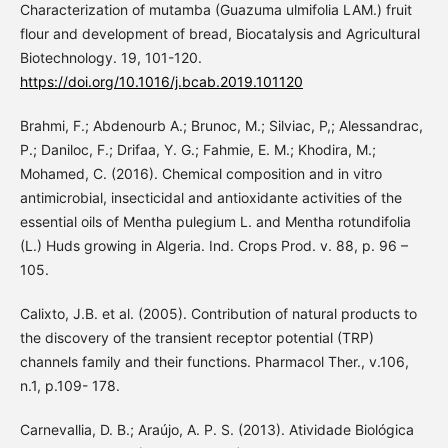
Characterization of mutamba (Guazuma ulmifolia LAM.) fruit
flour and development of bread, Biocatalysis and Agricultural
Biotechnology. 19, 101-120.
https://doi.org/10.1016/j.bcab.2019.101120
Brahmi, F.; Abdenourb A.; Brunoc, M.; Silviac, P,; Alessandrac,
P.; Daniloc, F.; Drifaa, Y. G.; Fahmie, E. M.; Khodira, M.;
Mohamed, C. (2016). Chemical composition and in vitro
antimicrobial, insecticidal and antioxidante activities of the
essential oils of Mentha pulegium L. and Mentha rotundifolia
(L.) Huds growing in Algeria. Ind. Crops Prod. v. 88, p. 96 –
105.
Calixto, J.B. et al. (2005). Contribution of natural products to
the discovery of the transient receptor potential (TRP)
channels family and their functions. Pharmacol Ther., v.106,
n.1, p.109- 178.
Carnevallia, D. B.; Araújo, A. P. S. (2013). Atividade Biológica