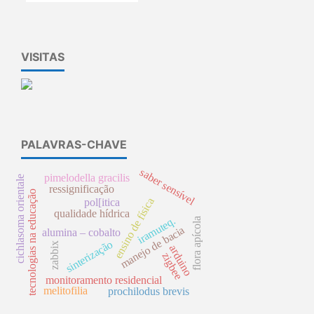
VISITAS
PALAVRAS-CHAVE
saber sensível
pimelodella gracilis
cichlasoma orientale
ressignificação
tecnologias na educação
ensino de física
pol[itica
qualidade hídrica
iramuteq.
flora apícola
manejo de bacia
alumina – cobalto
sinterização
zabbix
arduino
zigbee
monitoramento residencial
melitofilia
prochilodus brevis