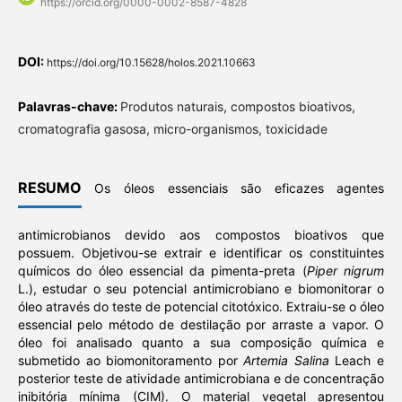
https://orcid.org/0000-0002-8587-4828
DOI:
https://doi.org/10.15628/holos.2021.10663
Palavras-chave:
Produtos naturais, compostos bioativos,
cromatografia gasosa, micro-organismos, toxicidade
RESUMO
Os óleos essenciais são eficazes agentes
antimicrobianos devido aos compostos bioativos que
possuem. Objetivou-se extrair e identificar os constituintes
químicos do óleo essencial da pimenta-preta (
Piper nigrum
L.), estudar o seu potencial antimicrobiano e biomonitorar o
óleo através do teste de potencial citotóxico. Extraiu-se o óleo
essencial pelo método de destilação por arraste a vapor. O
óleo foi analisado quanto a sua composição química e
submetido ao biomonitoramento por
Artemia Salina
Leach e
posterior teste de atividade antimicrobiana e de concentração
inibitória mínima (CIM). O material vegetal apresentou