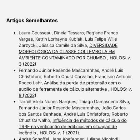
Artigos Semelhantes
Laura Cousseau, Dineia Tessaro, Regiane Franco
Vargas, Ketrin Lorhayne Kubiak, Luis Felipe Wille
Zarzycki, Jéssica Camile da Silva,
DIVERSIDADE
MORFOLÓGICA DA CLASSE COLLEMBOLA EM
AMBIENTE CONTAMINADO POR CHUMBO
,
HOLOS: v.
3 (2022)
Fernando Júnior Resende Mascarenhas, André Luis
Christoforo, Roberto Chust Carvalho, Francisco Antonio
Rocco Lahr,
Análise da perda de protensão com o
auxílio de ferramenta de cálculo alternativa
,
HOLOS: v.
8 (2022)
Tarniê Vilela Nunes Narques, Thiago Damasceno Silva,
Fernando Júnior Resende Mascarenhas, João Carlos
dos Santos Canhada, André Luis Christoforo, Roberto
Chust Carvalho,
Influência de métodos de cálculo do
TRRF na verificação de edifícios em situação de
incêndio
,
HOLOS: v. 1 (2021)
André Schoffel, Jana Koefender, Juliane Nicolodi