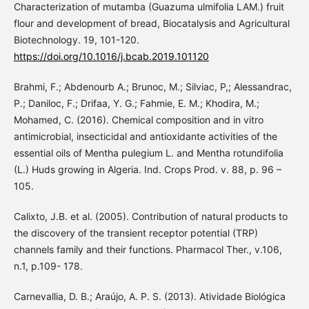
Characterization of mutamba (Guazuma ulmifolia LAM.) fruit
flour and development of bread, Biocatalysis and Agricultural
Biotechnology. 19, 101-120.
https://doi.org/10.1016/j.bcab.2019.101120
Brahmi, F.; Abdenourb A.; Brunoc, M.; Silviac, P,; Alessandrac,
P.; Daniloc, F.; Drifaa, Y. G.; Fahmie, E. M.; Khodira, M.;
Mohamed, C. (2016). Chemical composition and in vitro
antimicrobial, insecticidal and antioxidante activities of the
essential oils of Mentha pulegium L. and Mentha rotundifolia
(L.) Huds growing in Algeria. Ind. Crops Prod. v. 88, p. 96 –
105.
Calixto, J.B. et al. (2005). Contribution of natural products to
the discovery of the transient receptor potential (TRP)
channels family and their functions. Pharmacol Ther., v.106,
n.1, p.109- 178.
Carnevallia, D. B.; Araújo, A. P. S. (2013). Atividade Biológica