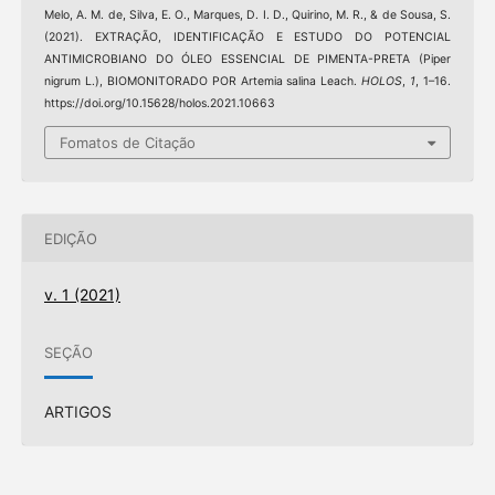
Melo, A. M. de, Silva, E. O., Marques, D. I. D., Quirino, M. R., & de Sousa, S.
(2021). EXTRAÇÃO, IDENTIFICAÇÃO E ESTUDO DO POTENCIAL
ANTIMICROBIANO DO ÓLEO ESSENCIAL DE PIMENTA-PRETA (Piper
nigrum L.), BIOMONITORADO POR Artemia salina Leach.
HOLOS
,
1
, 1–16.
https://doi.org/10.15628/holos.2021.10663
Fomatos de Citação
EDIÇÃO
v. 1 (2021)
SEÇÃO
ARTIGOS