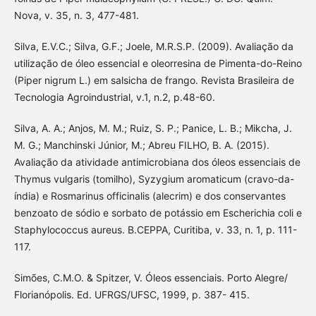
Nova, v. 35, n. 3, 477-481.
Silva, E.V.C.; Silva, G.F.; Joele, M.R.S.P. (2009). Avaliação da
utilização de óleo essencial e oleorresina de Pimenta-do-Reino
(Piper nigrum L.) em salsicha de frango. Revista Brasileira de
Tecnologia Agroindustrial, v.1, n.2, p.48-60.
Silva, A. A.; Anjos, M. M.; Ruiz, S. P.; Panice, L. B.; Mikcha, J.
M. G.; Manchinski Júnior, M.; Abreu FILHO, B. A. (2015).
Avaliação da atividade antimicrobiana dos óleos essenciais de
Thymus vulgaris (tomilho), Syzygium aromaticum (cravo-da-
índia) e Rosmarinus officinalis (alecrim) e dos conservantes
benzoato de sódio e sorbato de potássio em Escherichia coli e
Staphylococcus aureus. B.CEPPA, Curitiba, v. 33, n. 1, p. 111-
117.
Simões, C.M.O. & Spitzer, V. Óleos essenciais. Porto Alegre/
Florianópolis. Ed. UFRGS/UFSC, 1999, p. 387- 415.