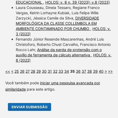
EDUCACIONAL
,
HOLOS: v. 8 n. 39 (2023): v.8 (2023)
Laura Cousseau, Dineia Tessaro, Regiane Franco
Vargas, Ketrin Lorhayne Kubiak, Luis Felipe Wille
Zarzycki, Jéssica Camile da Silva,
DIVERSIDADE
MORFOLÓGICA DA CLASSE COLLEMBOLA EM
AMBIENTE CONTAMINADO POR CHUMBO
,
HOLOS: v.
3 (2022)
Fernando Júnior Resende Mascarenhas, André Luis
Christoforo, Roberto Chust Carvalho, Francisco Antonio
Rocco Lahr,
Análise da perda de protensão com o
auxílio de ferramenta de cálculo alternativa
,
HOLOS: v.
8 (2022)
<<
<
25
26
27
28
29
30
31
32
33
34
35
36
37
38
39
40
>
>>
Você também pode
iniciar uma pesquisa avançada por
similaridade
para este artigo.
ENVIAR SUBMISSÃO