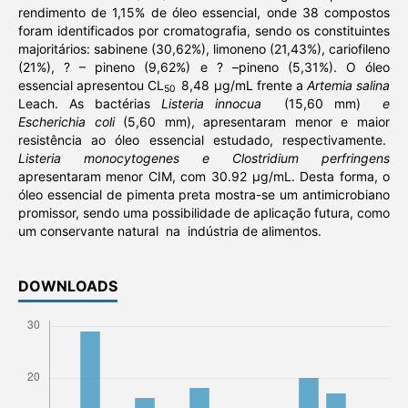
rendimento de 1,15% de óleo essencial, onde 38 compostos
foram identificados por cromatografia, sendo os constituintes
majoritários: sabinene (30,62%), limoneno (21,43%), cariofileno
(21%), ? – pineno (9,62%) e ? –pineno (5,31%). O óleo
essencial apresentou CL
8,48 µg/mL frente a
Artemia salina
50
Leach. As bactérias
Listeria innocua
(15,60 mm)
e
Escherichia coli
(5,60 mm), apresentaram menor e maior
resistência ao óleo essencial estudado, respectivamente.
Listeria monocytogenes e Clostridium perfringens
apresentaram menor CIM, com 30.92 µg/mL. Desta forma, o
óleo essencial de pimenta preta mostra-se um antimicrobiano
promissor, sendo uma possibilidade de aplicação futura, como
um conservante natural na indústria de alimentos.
DOWNLOADS