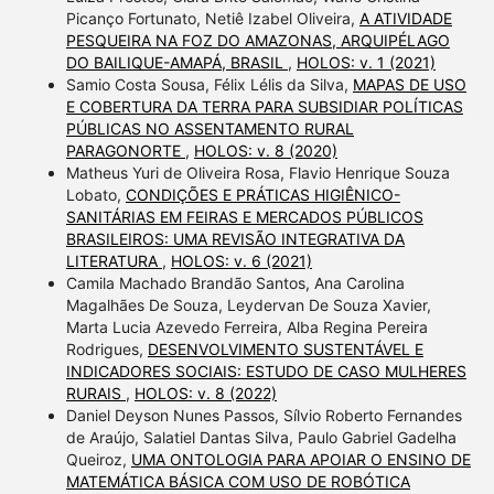
Picanço Fortunato, Netiê Izabel Oliveira,
A ATIVIDADE
PESQUEIRA NA FOZ DO AMAZONAS, ARQUIPÉLAGO
DO BAILIQUE-AMAPÁ, BRASIL
,
HOLOS: v. 1 (2021)
Samio Costa Sousa, Félix Lélis da Silva,
MAPAS DE USO
E COBERTURA DA TERRA PARA SUBSIDIAR POLÍTICAS
PÚBLICAS NO ASSENTAMENTO RURAL
PARAGONORTE
,
HOLOS: v. 8 (2020)
Matheus Yuri de Oliveira Rosa, Flavio Henrique Souza
Lobato,
CONDIÇÕES E PRÁTICAS HIGIÊNICO-
SANITÁRIAS EM FEIRAS E MERCADOS PÚBLICOS
BRASILEIROS: UMA REVISÃO INTEGRATIVA DA
LITERATURA
,
HOLOS: v. 6 (2021)
Camila Machado Brandão Santos, Ana Carolina
Magalhães De Souza, Leydervan De Souza Xavier,
Marta Lucia Azevedo Ferreira, Alba Regina Pereira
Rodrigues,
DESENVOLVIMENTO SUSTENTÁVEL E
INDICADORES SOCIAIS: ESTUDO DE CASO MULHERES
RURAIS
,
HOLOS: v. 8 (2022)
Daniel Deyson Nunes Passos, Sílvio Roberto Fernandes
de Araújo, Salatiel Dantas Silva, Paulo Gabriel Gadelha
Queiroz,
UMA ONTOLOGIA PARA APOIAR O ENSINO DE
MATEMÁTICA BÁSICA COM USO DE ROBÓTICA