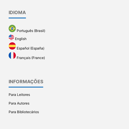
IDIOMA
Português (Brasil)
English
Español (España)
Français (France)
INFORMAÇÕES
Para Leitores
Para Autores
Para Bibliotecários