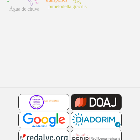
pimelodella gracilis
Água de chuva