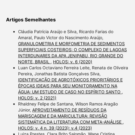
Artigos Semelhantes
Cláudia Patrícia Araújo e Silva, Ricardo Farias do
Amaral, Paulo Victor do Nascimento Araújo,
GRANULOMETRIA E MORFOMETRIA DE SEDIMENTOS
SUPERFICIAIS COSTEIROS: O COMPLEXO DE LAGOAS
INTERDUNARES DA APA JENIPABU, RIO GRANDE DO
NORTE, BRASIL
,
HOLOS: v. 6 (2020)
Luan Carlos Octaviano Ferreira Leite, Renata de Oliveira
Pereira, Jonathas Batista Gonçalves Silva,
IDENTIFICAÇÃO DE AGROTÓXICOS PRIORITÁRIOS E
ÉPOCAS IDEAIS PARA SEU MONITORAMENTO NA
ÁGUA: UM ESTUDO DE CASO NO ESPÍRITO SANTO
,
HOLOS: v. 2 (2021)
Rhaldney Felipe de Santana, Wilson Ramos Aragão
Júnior,
APROVEITAMENTO DE RESÍDUOS DA
MARISCAGEM E DA MARICULTURA: REVISÃO
SISTEMÁTICA DA LITERATURA COM META-ANÁLISE
,
HOLOS: v. 4 n. 39 (2023): v.4 (2023)
Luiza Prestes, Clara Brito Salomão, Wane Cristina