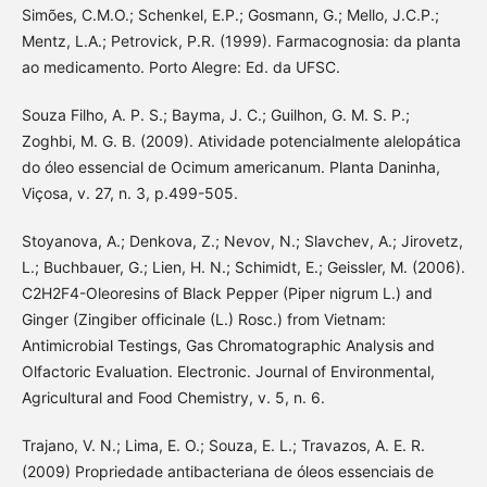
Simões, C.M.O.; Schenkel, E.P.; Gosmann, G.; Mello, J.C.P.;
Mentz, L.A.; Petrovick, P.R. (1999). Farmacognosia: da planta
ao medicamento. Porto Alegre: Ed. da UFSC.
Souza Filho, A. P. S.; Bayma, J. C.; Guilhon, G. M. S. P.;
Zoghbi, M. G. B. (2009). Atividade potencialmente alelopática
do óleo essencial de Ocimum americanum. Planta Daninha,
Viçosa, v. 27, n. 3, p.499-505.
Stoyanova, A.; Denkova, Z.; Nevov, N.; Slavchev, A.; Jirovetz,
L.; Buchbauer, G.; Lien, H. N.; Schimidt, E.; Geissler, M. (2006).
C2H2F4-Oleoresins of Black Pepper (Piper nigrum L.) and
Ginger (Zingiber officinale (L.) Rosc.) from Vietnam:
Antimicrobial Testings, Gas Chromatographic Analysis and
Olfactoric Evaluation. Electronic. Journal of Environmental,
Agricultural and Food Chemistry, v. 5, n. 6.
Trajano, V. N.; Lima, E. O.; Souza, E. L.; Travazos, A. E. R.
(2009) Propriedade antibacteriana de óleos essenciais de