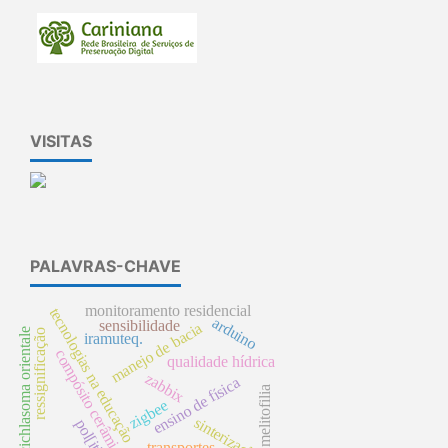
VISITAS
PALAVRAS-CHAVE
monitoramento residencial
tecnologias na educação
arduino
sensibilidade
manejo de bacia
cichlasoma orientale
ressignificação
iramuteq.
compósito cerâmico
qualidade hídrica
zabbix
ensino de física
melitofilia
zigbee
sinterização
pol[itica
transportes