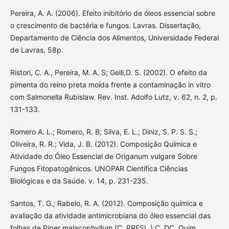
Pereira, A. A. (2006). Efeito inibitório de óleos essencial sobre
o crescimento de bactéria e fungos. Lavras. Dissertação,
Departamento de Ciência dos Alimentos, Universidade Federal
de Lavras, 58p.
Ristori, C. A., Pereira, M. A. S; Gelli,D. S. (2002). O efeito da
pimenta do reino preta moída frente a contaminação in vitro
com Salmonella Rubislaw. Rev. Inst. Adolfo Lutz, v. 62, n. 2, p.
131-133.
Romero A. L.; Romero, R. B; Silva, E. L.; Diniz, S. P. S. S.;
Oliveira, R. R.; Vida, J. B. (2012). Composição Química e
Atividade do Óleo Essencial de Origanum vulgare Sobre
Fungos Fitopatogênicos. UNOPAR Científica Ciências
Biológicas e da Saúde. v. 14, p. 231-235.
Santos, T. G.; Rabelo, R. A. (2012). Composição química e
avaliação da atividade antimicrobiana do óleo essencial das
folhas de Piper malacophyllum (C. PRESL.) C. DC. Quim.