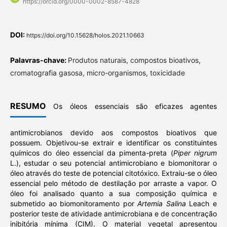
https://orcid.org/0000-0002-8587-4828
DOI:
https://doi.org/10.15628/holos.2021.10663
Palavras-chave:
Produtos naturais, compostos bioativos,
cromatografia gasosa, micro-organismos, toxicidade
RESUMO
Os óleos essenciais são eficazes agentes
antimicrobianos devido aos compostos bioativos que
possuem. Objetivou-se extrair e identificar os constituintes
químicos do óleo essencial da pimenta-preta (
Piper nigrum
L.), estudar o seu potencial antimicrobiano e biomonitorar o
óleo através do teste de potencial citotóxico. Extraiu-se o óleo
essencial pelo método de destilação por arraste a vapor. O
óleo foi analisado quanto a sua composição química e
submetido ao biomonitoramento por
Artemia Salina
Leach e
posterior teste de atividade antimicrobiana e de concentração
inibitória mínima (CIM). O material vegetal apresentou