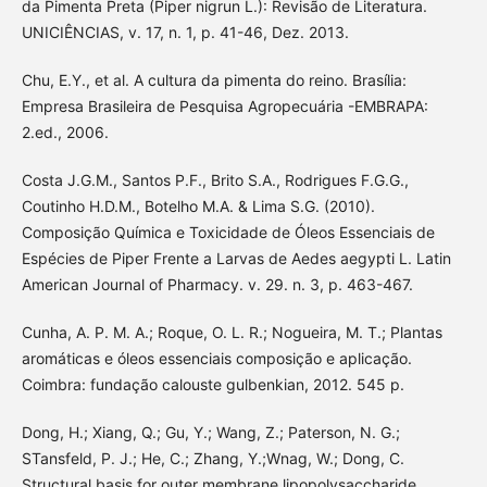
da Pimenta Preta (Piper nigrun L.): Revisão de Literatura.
UNICIÊNCIAS, v. 17, n. 1, p. 41-46, Dez. 2013.
Chu, E.Y., et al. A cultura da pimenta do reino. Brasília:
Empresa Brasileira de Pesquisa Agropecuária -EMBRAPA:
2.ed., 2006.
Costa J.G.M., Santos P.F., Brito S.A., Rodrigues F.G.G.,
Coutinho H.D.M., Botelho M.A. & Lima S.G. (2010).
Composição Química e Toxicidade de Óleos Essenciais de
Espécies de Piper Frente a Larvas de Aedes aegypti L. Latin
American Journal of Pharmacy. v. 29. n. 3, p. 463-467.
Cunha, A. P. M. A.; Roque, O. L. R.; Nogueira, M. T.; Plantas
aromáticas e óleos essenciais composição e aplicação.
Coimbra: fundação calouste gulbenkian, 2012. 545 p.
Dong, H.; Xiang, Q.; Gu, Y.; Wang, Z.; Paterson, N. G.;
STansfeld, P. J.; He, C.; Zhang, Y.;Wnag, W.; Dong, C.
Structural basis for outer membrane lipopolysaccharide