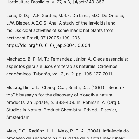
Horticultura Brasileira, v. 27, n.3, jul/set:349-353.
Luna, D. D.; , A.F. Santos, M.R.F. De Lima, M.C. De Omena,
L.W. Bieber, A.E.G.S. Ana, A study of the larvicidal and
molluscicidal activities of some medicinal plants from
northeast Brazil, 97 (2005) 199–206.
https://doi.org/10.1016/j.jep.2004.10.004
.
Machado, B. F. M. T.; Fernandez Júnior, A. Óleos essenciais:
aspectos gerais e usos em terapias naturais. Cadernos
acadêmicos. Tubarão, vol. 3, n. 2, pp. 105-127, 2011.
McLaughlin, J.L.; Chang, C.J.; Smith, D.L. (1991). “Bench -
top” bioassay s for the discovery of bioactive natural
products: an update, p. 383-409. In: Rahman, A. (Org.).
Studies in Natural Product Chemistry, 9th ed., Elsevier,
Amsterdam.
Melo, E.C.; Radünz, L. L.; Melo, R. C. A. (2004). Influência do
processo de secagem na qualidade de plantas medicinais: