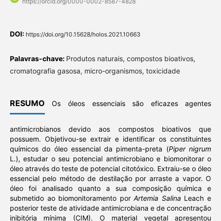
https://orcid.org/0000-0002-8587-4828
DOI:
https://doi.org/10.15628/holos.2021.10663
Palavras-chave:
Produtos naturais, compostos bioativos,
cromatografia gasosa, micro-organismos, toxicidade
RESUMO
Os óleos essenciais são eficazes agentes
antimicrobianos devido aos compostos bioativos que
possuem. Objetivou-se extrair e identificar os constituintes
químicos do óleo essencial da pimenta-preta (
Piper nigrum
L.), estudar o seu potencial antimicrobiano e biomonitorar o
óleo através do teste de potencial citotóxico. Extraiu-se o óleo
essencial pelo método de destilação por arraste a vapor. O
óleo foi analisado quanto a sua composição química e
submetido ao biomonitoramento por
Artemia Salina
Leach e
posterior teste de atividade antimicrobiana e de concentração
inibitória mínima (CIM). O material vegetal apresentou