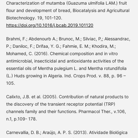
Characterization of mutamba (Guazuma ulmifolia LAM.) fruit
flour and development of bread, Biocatalysis and Agricultural
Biotechnology. 19, 101-120.
https://doi.org/10.1016/j.bcab.2019.101120
Brahmi, F.; Abdenourb A.; Brunoc, M.; Silviac, P,; Alessandrac,
P.; Daniloc, F.; Drifaa, Y. G.; Fahmie, E. M.; Khodira, M.;
Mohamed, C. (2016). Chemical composition and in vitro
antimicrobial, insecticidal and antioxidante activities of the
essential oils of Mentha pulegium L. and Mentha rotundifolia
(L.) Huds growing in Algeria. Ind. Crops Prod. v. 88, p. 96 –
105.
Calixto, J.B. et al. (2005). Contribution of natural products to
the discovery of the transient receptor potential (TRP)
channels family and their functions. Pharmacol Ther., v.106,
n.1, p.109- 178.
Carnevallia, D. B.; Araújo, A. P. S. (2013). Atividade Biológica