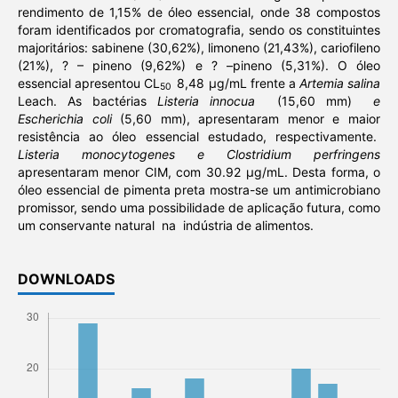
rendimento de 1,15% de óleo essencial, onde 38 compostos
foram identificados por cromatografia, sendo os constituintes
majoritários: sabinene (30,62%), limoneno (21,43%), cariofileno
(21%), ? – pineno (9,62%) e ? –pineno (5,31%). O óleo
essencial apresentou CL
8,48 µg/mL frente a
Artemia salina
50
Leach. As bactérias
Listeria innocua
(15,60 mm)
e
Escherichia coli
(5,60 mm), apresentaram menor e maior
resistência ao óleo essencial estudado, respectivamente.
Listeria monocytogenes e Clostridium perfringens
apresentaram menor CIM, com 30.92 µg/mL. Desta forma, o
óleo essencial de pimenta preta mostra-se um antimicrobiano
promissor, sendo uma possibilidade de aplicação futura, como
um conservante natural na indústria de alimentos.
DOWNLOADS