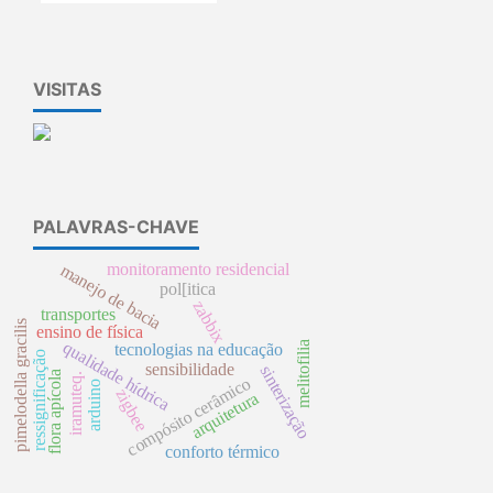
VISITAS
PALAVRAS-CHAVE
monitoramento residencial
manejo de bacia
pol[itica
zabbix
transportes
pimelodella gracilis
ensino de física
qualidade hídrica
melitofilia
tecnologias na educação
ressignificação
sensibilidade
sinterização
flora apícola
iramuteq.
compósito cerâmico
arduino
zigbee
arquitetura
conforto térmico