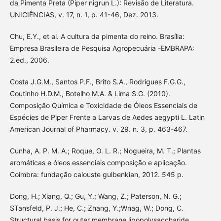
da Pimenta Preta (Piper nigrun L.): Revisão de Literatura.
UNICIÊNCIAS, v. 17, n. 1, p. 41-46, Dez. 2013.
Chu, E.Y., et al. A cultura da pimenta do reino. Brasília:
Empresa Brasileira de Pesquisa Agropecuária -EMBRAPA:
2.ed., 2006.
Costa J.G.M., Santos P.F., Brito S.A., Rodrigues F.G.G.,
Coutinho H.D.M., Botelho M.A. & Lima S.G. (2010).
Composição Química e Toxicidade de Óleos Essenciais de
Espécies de Piper Frente a Larvas de Aedes aegypti L. Latin
American Journal of Pharmacy. v. 29. n. 3, p. 463-467.
Cunha, A. P. M. A.; Roque, O. L. R.; Nogueira, M. T.; Plantas
aromáticas e óleos essenciais composição e aplicação.
Coimbra: fundação calouste gulbenkian, 2012. 545 p.
Dong, H.; Xiang, Q.; Gu, Y.; Wang, Z.; Paterson, N. G.;
STansfeld, P. J.; He, C.; Zhang, Y.;Wnag, W.; Dong, C.
Structural basis for outer membrane lipopolysaccharide