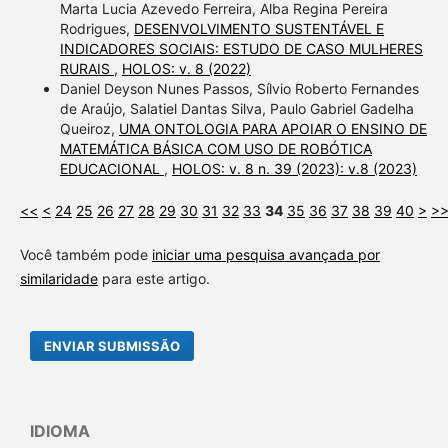
Marta Lucia Azevedo Ferreira, Alba Regina Pereira
Rodrigues,
DESENVOLVIMENTO SUSTENTÁVEL E
INDICADORES SOCIAIS: ESTUDO DE CASO MULHERES
RURAIS
,
HOLOS: v. 8 (2022)
Daniel Deyson Nunes Passos, Sílvio Roberto Fernandes
de Araújo, Salatiel Dantas Silva, Paulo Gabriel Gadelha
Queiroz,
UMA ONTOLOGIA PARA APOIAR O ENSINO DE
MATEMÁTICA BÁSICA COM USO DE ROBÓTICA
EDUCACIONAL
,
HOLOS: v. 8 n. 39 (2023): v.8 (2023)
<<
<
24
25
26
27
28
29
30
31
32
33
34
35
36
37
38
39
40
>
>
Você também pode
iniciar uma pesquisa avançada por
similaridade
para este artigo.
ENVIAR SUBMISSÃO
IDIOMA