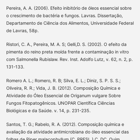
Pereira, A. A. (2006). Efeito inibitório de óleos essencial sobre
o crescimento de bactéria e fungos. Lavras. Dissertação,
Departamento de Ciência dos Alimentos, Universidade Federal
de Lavras, 58p.
Ristori, C. A., Pereira, M. A. S; Gelli,D. S. (2002). O efeito da
pimenta do reino preta moída frente a contaminação in vitro
com Salmonella Rubislaw. Rev. Inst. Adolfo Lutz, v. 62, n. 2, p.
131-133.
Romero A. L.; Romero, R. B; Silva, E. L.; Diniz, S. P. S. S.;
Oliveira, R. R.; Vida, J. B. (2012). Composição Química e
Atividade do Óleo Essencial de Origanum vulgare Sobre
Fungos Fitopatogênicos. UNOPAR Científica Ciências
Biológicas e da Saúde. v. 14, p. 231-235.
Santos, T. G.; Rabelo, R. A. (2012). Composição química e
avaliação da atividade antimicrobiana do óleo essencial das
folhas de Piper malacophyllum (C. PRESL.) C. DC. Quim.