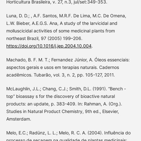
Horticultura Brasileira, v. 27, n.3, jul/set:349-353.
Luna, D. D.; , A.F. Santos, M.R.F. De Lima, M.C. De Omena,
L.W. Bieber, A.E.G.S. Ana, A study of the larvicidal and
molluscicidal activities of some medicinal plants from
northeast Brazil, 97 (2005) 199–206.
https://doi.org/10.1016/j.jep.2004.10.004
.
Machado, B. F. M. T.; Fernandez Júnior, A. Óleos essenciais:
aspectos gerais e usos em terapias naturais. Cadernos
acadêmicos. Tubarão, vol. 3, n. 2, pp. 105-127, 2011.
McLaughlin, J.L.; Chang, C.J.; Smith, D.L. (1991). “Bench -
top” bioassay s for the discovery of bioactive natural
products: an update, p. 383-409. In: Rahman, A. (Org.).
Studies in Natural Product Chemistry, 9th ed., Elsevier,
Amsterdam.
Melo, E.C.; Radünz, L. L.; Melo, R. C. A. (2004). Influência do
processo de secagem na qualidade de plantas medicinais: