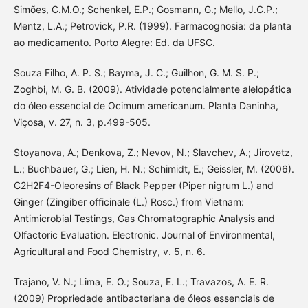
Simões, C.M.O.; Schenkel, E.P.; Gosmann, G.; Mello, J.C.P.;
Mentz, L.A.; Petrovick, P.R. (1999). Farmacognosia: da planta
ao medicamento. Porto Alegre: Ed. da UFSC.
Souza Filho, A. P. S.; Bayma, J. C.; Guilhon, G. M. S. P.;
Zoghbi, M. G. B. (2009). Atividade potencialmente alelopática
do óleo essencial de Ocimum americanum. Planta Daninha,
Viçosa, v. 27, n. 3, p.499-505.
Stoyanova, A.; Denkova, Z.; Nevov, N.; Slavchev, A.; Jirovetz,
L.; Buchbauer, G.; Lien, H. N.; Schimidt, E.; Geissler, M. (2006).
C2H2F4-Oleoresins of Black Pepper (Piper nigrum L.) and
Ginger (Zingiber officinale (L.) Rosc.) from Vietnam:
Antimicrobial Testings, Gas Chromatographic Analysis and
Olfactoric Evaluation. Electronic. Journal of Environmental,
Agricultural and Food Chemistry, v. 5, n. 6.
Trajano, V. N.; Lima, E. O.; Souza, E. L.; Travazos, A. E. R.
(2009) Propriedade antibacteriana de óleos essenciais de