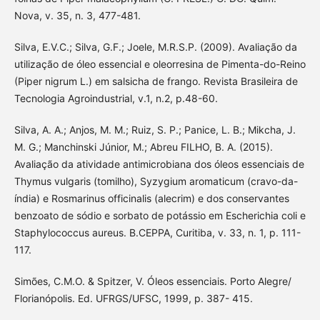
Nova, v. 35, n. 3, 477-481.
Silva, E.V.C.; Silva, G.F.; Joele, M.R.S.P. (2009). Avaliação da
utilização de óleo essencial e oleorresina de Pimenta-do-Reino
(Piper nigrum L.) em salsicha de frango. Revista Brasileira de
Tecnologia Agroindustrial, v.1, n.2, p.48-60.
Silva, A. A.; Anjos, M. M.; Ruiz, S. P.; Panice, L. B.; Mikcha, J.
M. G.; Manchinski Júnior, M.; Abreu FILHO, B. A. (2015).
Avaliação da atividade antimicrobiana dos óleos essenciais de
Thymus vulgaris (tomilho), Syzygium aromaticum (cravo-da-
índia) e Rosmarinus officinalis (alecrim) e dos conservantes
benzoato de sódio e sorbato de potássio em Escherichia coli e
Staphylococcus aureus. B.CEPPA, Curitiba, v. 33, n. 1, p. 111-
117.
Simões, C.M.O. & Spitzer, V. Óleos essenciais. Porto Alegre/
Florianópolis. Ed. UFRGS/UFSC, 1999, p. 387- 415.