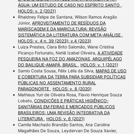
ÁGUA: UM ESTUDO DE CASO NO ESPÍRITO SANTO
,
HOLOS: v. 2 (2021)
Rhaldney Felipe de Santana, Wilson Ramos Aragão
Júnior,
APROVEITAMENTO DE RESÍDUOS DA
MARISCAGEM E DA MARICULTURA: REVISÃO
SISTEMÁTICA DA LITERATURA COM META-ANÁLISE
,
HOLOS: v. 4 n. 39 (2023): v.4 (2023)
Luiza Prestes, Clara Brito Salomão, Wane Cristina
Picanço Fortunato, Netiê Izabel Oliveira,
A ATIVIDADE
PESQUEIRA NA FOZ DO AMAZONAS, ARQUIPÉLAGO
DO BAILIQUE-AMAPÁ, BRASIL
,
HOLOS: v. 1 (2021)
Samio Costa Sousa, Félix Lélis da Silva,
MAPAS DE USO
E COBERTURA DA TERRA PARA SUBSIDIAR POLÍTICAS
PÚBLICAS NO ASSENTAMENTO RURAL
PARAGONORTE
,
HOLOS: v. 8 (2020)
Matheus Yuri de Oliveira Rosa, Flavio Henrique Souza
Lobato,
CONDIÇÕES E PRÁTICAS HIGIÊNICO-
SANITÁRIAS EM FEIRAS E MERCADOS PÚBLICOS
BRASILEIROS: UMA REVISÃO INTEGRATIVA DA
LITERATURA
,
HOLOS: v. 6 (2021)
Camila Machado Brandão Santos, Ana Carolina
Magalhães De Souza, Leydervan De Souza Xavier,