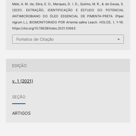
Melo, A. M. de, Silva, E. O., Marques, D. I. D., Quirino, M. R., & de Sousa, S.
(2021). EXTRAÇÃO, IDENTIFICAÇÃO E ESTUDO DO POTENCIAL
ANTIMICROBIANO DO ÓLEO ESSENCIAL DE PIMENTA-PRETA (Piper
nigrum L.), BIOMONITORADO POR Artemia salina Leach.
HOLOS
,
1
, 1–16.
https://doi.org/10.15628/holos.2021.10663
Fomatos de Citação
EDIÇÃO
v. 1 (2021)
SEÇÃO
ARTIGOS