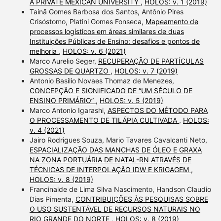
A PRIVATE MEXICAN UNIVERSITY
,
HOLOS: v. 1 (2019)
Tainã Gomes Barbosa dos Santos, Antônio Pires
Crisóstomo, Platini Gomes Fonseca,
Mapeamento de
processos logísticos em áreas similares de duas
Instituições Públicas de Ensino: desafios e pontos de
melhoria
,
HOLOS: v. 6 (2021)
Marco Aurelio Seger,
RECUPERAÇÃO DE PARTÍCULAS
GROSSAS DE QUARTZO
,
HOLOS: v. 7 (2019)
Antonio Basilio Novaes Thomaz de Menezes,
CONCEPÇÃO E SIGNIFICADO DE “UM SÉCULO DE
ENSINO PRIMÁRIO”
,
HOLOS: v. 5 (2019)
Marco Antonio Igarashi,
ASPECTOS DO MÉTODO PARA
O PROCESSAMENTO DE TILÁPIA CULTIVADA
,
HOLOS:
v. 4 (2021)
Jairo Rodrigues Souza, Mario Tavares Cavalcanti Neto,
ESPACIALIZAÇÃO DAS MANCHAS DE ÓLEO E GRAXA
NA ZONA PORTUÁRIA DE NATAL-RN ATRAVÉS DE
TÉCNICAS DE INTERPOLAÇÃO IDW E KRIGAGEM
,
HOLOS: v. 8 (2019)
Francinaide de Lima Silva Nascimento, Handson Claudio
Dias Pimenta,
CONTRIBUIÇÕES ÀS PESQUISAS SOBRE
O USO SUSTENTÁVEL DE RECURSOS NATURAIS NO
RIO GRANDE DO NORTE
,
HOLOS: v. 8 (2019)