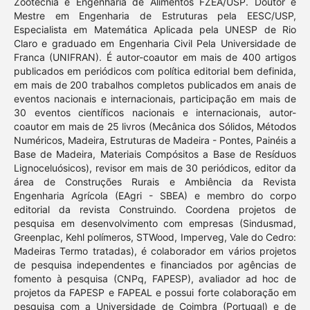
Zootecnia e Engenharia de Alimentos FZEA/USP. Doutor e
Mestre em Engenharia de Estruturas pela EESC/USP,
Especialista em Matemática Aplicada pela UNESP de Rio
Claro e graduado em Engenharia Civil Pela Universidade de
Franca (UNIFRAN). É autor-coautor em mais de 400 artigos
publicados em periódicos com política editorial bem definida,
em mais de 200 trabalhos completos publicados em anais de
eventos nacionais e internacionais, participação em mais de
30 eventos científicos nacionais e internacionais, autor-
coautor em mais de 25 livros (Mecânica dos Sólidos, Métodos
Numéricos, Madeira, Estruturas de Madeira - Pontes, Painéis a
Base de Madeira, Materiais Compósitos a Base de Resíduos
Lignoceluósicos), revisor em mais de 30 periódicos, editor da
área de Construções Rurais e Ambiência da Revista
Engenharia Agrícola (EAgri - SBEA) e membro do corpo
editorial da revista Construindo. Coordena projetos de
pesquisa em desenvolvimento com empresas (Sindusmad,
Greenplac, Kehl polímeros, STWood, Imperveg, Vale do Cedro:
Madeiras Termo tratadas), é colaborador em vários projetos
de pesquisa independentes e financiados por agências de
fomento à pesquisa (CNPq, FAPESP), avaliador ad hoc de
projetos da FAPESP e FAPEAL e possui forte colaboração em
pesquisa com a Universidade de Coimbra (Portugal) e de