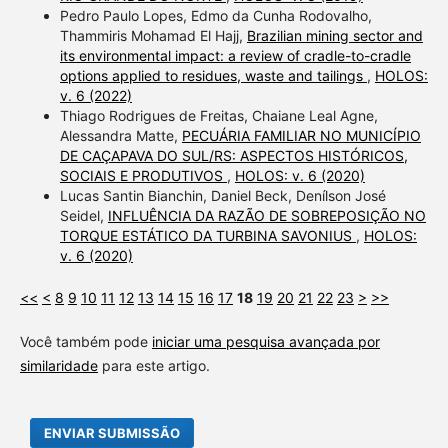
Pedro Paulo Lopes, Edmo da Cunha Rodovalho,
Thammiris Mohamad El Hajj,
Brazilian mining sector and
its environmental impact: a review of cradle-to-cradle
options applied to residues, waste and tailings
,
HOLOS:
v. 6 (2022)
Thiago Rodrigues de Freitas, Chaiane Leal Agne,
Alessandra Matte,
PECUÁRIA FAMILIAR NO MUNICÍPIO
DE CAÇAPAVA DO SUL/RS: ASPECTOS HISTÓRICOS,
SOCIAIS E PRODUTIVOS
,
HOLOS: v. 6 (2020)
Lucas Santin Bianchin, Daniel Beck, Denílson José
Seidel,
INFLUÊNCIA DA RAZÃO DE SOBREPOSIÇÃO NO
TORQUE ESTÁTICO DA TURBINA SAVONIUS
,
HOLOS:
v. 6 (2020)
<<
<
8
9
10
11
12
13
14
15
16
17
18
19
20
21
22
23
>
>>
Você também pode
iniciar uma pesquisa avançada por
similaridade
para este artigo.
ENVIAR SUBMISSÃO