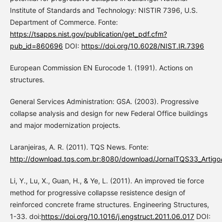
Institute of Standards and Technology: NISTIR 7396, U.S.
Department of Commerce. Fonte:
https://tsapps.nist.gov/publication/get_pdf.cfm?
pub_id=860696
DOI:
https://doi.org/10.6028/NIST.IR.7396
European Commission EN Eurocode 1. (1991). Actions on
structures.
General Services Administration: GSA. (2003). Progressive
collapse analysis and design for new Federal Office buildings
and major modernization projects.
Laranjeiras, A. R. (2011). TQS News. Fonte:
http://download.tqs.com.br:8080/download/JornalTQS33_ArtigoA
Li, Y., Lu, X., Guan, H., & Ye, L. (2011). An improved tie force
method for progressive collapsse resistence design of
reinforced concrete frame structures. Engineering Structures,
1-33. doi:
https://doi.org/10.1016/j.engstruct.2011.06.017
DOI: