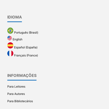
IDIOMA
Português (Brasil)
English
Español (España)
Français (France)
INFORMAÇÕES
Para Leitores
Para Autores
Para Bibliotecários