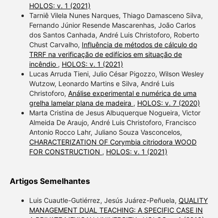
HOLOS: v. 1 (2021)
Tarniê Vilela Nunes Narques, Thiago Damasceno Silva,
Fernando Júnior Resende Mascarenhas, João Carlos
dos Santos Canhada, André Luis Christoforo, Roberto
Chust Carvalho,
Influência de métodos de cálculo do
TRRF na verificação de edifícios em situação de
incêndio
,
HOLOS: v. 1 (2021)
Lucas Arruda Tieni, Julio César Pigozzo, Wilson Wesley
Wutzow, Leonardo Martins e Silva, André Luis
Christoforo,
Análise experimental e numérica de uma
grelha lamelar plana de madeira
,
HOLOS: v. 7 (2020)
Marta Cristina de Jesus Albuquerque Nogueira, Victor
Almeida De Araujo, André Luis Christoforo, Francisco
Antonio Rocco Lahr, Juliano Souza Vasconcelos,
CHARACTERIZATION OF Corymbia citriodora WOOD
FOR CONSTRUCTION
,
HOLOS: v. 1 (2021)
Artigos Semelhantes
Luis Cuautle-Gutiérrez, Jesús Juárez-Peñuela,
QUALITY
MANAGEMENT DUAL TEACHING: A SPECIFIC CASE IN