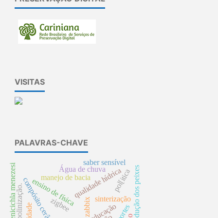
VISITAS
PALAVRAS-CHAVE
saber sensível
crenicichla menezesi
Água de chuva
reprodução dos peixes
qualidade hídrica
pol[itica
manejo de bacia
compósito cerâmico
ensino de física
polinização.
sinterização
zigbee
zabbix