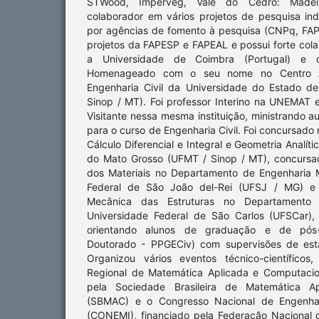
STWood, Imperveg, Vale do Cedro: Madeir
colaborador em vários projetos de pesquisa in
por agências de fomento à pesquisa (CNPq, FAP
projetos da FAPESP e FAPEAL e possui forte co
a Universidade de Coimbra (Portugal) e d
Homenageado com o seu nome no Centro 
Engenharia Civil da Universidade do Estado 
Sinop / MT). Foi professor Interino na UNEMAT 
Visitante nessa mesma instituição, ministrando au
para o curso de Engenharia Civil. Foi concursado
Cálculo Diferencial e Integral e Geometria Analít
do Mato Grosso (UFMT / Sinop / MT), concursa
dos Materiais no Departamento de Engenharia 
Federal de São João del-Rei (UFSJ / MG) e
Mecânica das Estruturas no Departamento 
Universidade Federal de São Carlos (UFSCar),
orientando alunos de graduação e de pós
Doutorado - PPGECiv) com supervisões de est
Organizou vários eventos técnico-científicos
Regional de Matemática Aplicada e Computacio
pela Sociedade Brasileira de Matemática A
(SBMAC) e o Congresso Nacional de Engenhari
(CONEMI), financiado pela Federação Nacional