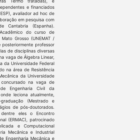
as Termo tratadas), é
dependentes e financiados
ESP), avaliador ad hoc de
laboração em pesquisa com
e Cantabria (Espanha).
Acadêmico do curso de
de Mato Grosso (UNEMAT /
e posteriormente professor
las de disciplinas diversas
 na vaga de Álgebra Linear,
ica da Universidade Federal
do na área de Resistência
Mecânica da Universidade
 concursado na vaga de
de Engenharia Civil da
 onde leciona atualmente,
-graduação (Mestrado e
ágios de pós-doutorados.
, dentre eles o Encontro
nal (ERMAC), patrocinado
plicada e Computacional
a Mecânica e Industrial
 de Engenharia Mecânica e