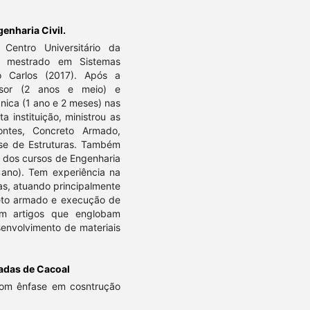
enharia Civil.
Centro Universitário da
e mestrado em Sistemas
o Carlos (2017). Após a
ssor (2 anos e meio) e
nica (1 ano e 2 meses) nas
 instituição, ministrou as
Pontes, Concreto Armado,
lise de Estruturas. Também
) dos cursos de Engenharia
 ano). Tem experiência na
as, atuando principalmente
creto armado e execução de
em artigos que englobam
senvolvimento de materiais
adas de Cacoal
 com ênfase em cosntrução