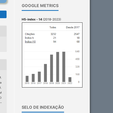
GOOGLE METRICS
H5-index
–
14
(2018-2023)
M.
ra
R.
M
O
1–
SELO DE INDEXAÇÃO
1