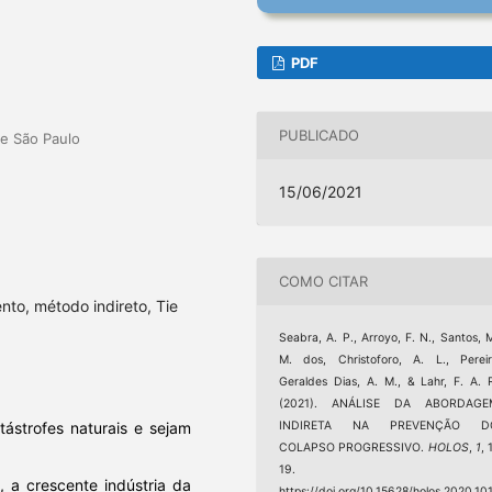
PDF
PUBLICADO
de São Paulo
15/06/2021
COMO CITAR
to, método indireto, Tie
Seabra, A. P., Arroyo, F. N., Santos, 
M. dos, Christoforo, A. L., Perei
Geraldes Dias, A. M., & Lahr, F. A. 
(2021). ANÁLISE DA ABORDAGE
INDIRETA NA PREVENÇÃO D
ástrofes naturais e sejam
COLAPSO PROGRESSIVO.
HOLOS
,
1
, 
19.
, a crescente indústria da
https://doi.org/10.15628/holos.2020.10