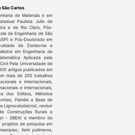
e São Carlos
enharia de Materiais e em
stadual Paulista Julio de
ira e de Rio Claro, Pós-
cola de Engenharia de São
(USP) e Pós-Doutorado em
culdade de Zootecnia e
Mestre em Engenharia de
atemática Aplicada pela
ivil Pela Universidade de
400 artigos publicados em
, em mais de 200 trabalhos
ionais e internacionais,
acionais e internacionais,
ca dos Sólidos, Métodos
Pontes, Painéis a Base de
 Lignoceluósicos), revisor
de Construções Rurais e
Agri - SBEA) e membro do
na projetos de pesquisa em
eenplac, Kehl polímeros,