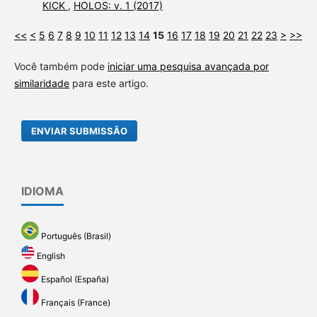
KICK
,
HOLOS: v. 1 (2017)
<<
<
5
6
7
8
9
10
11
12
13
14
15
16
17
18
19
20
21
22
23
>
>>
Você também pode
iniciar uma pesquisa avançada por
similaridade
para este artigo.
ENVIAR SUBMISSÃO
IDIOMA
Português (Brasil)
English
Español (España)
Français (France)