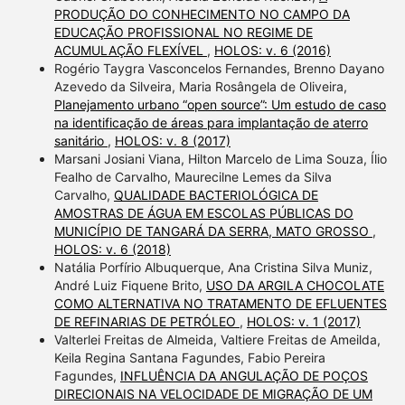
PRODUÇÃO DO CONHECIMENTO NO CAMPO DA
EDUCAÇÃO PROFISSIONAL NO REGIME DE
ACUMULAÇÃO FLEXÍVEL
,
HOLOS: v. 6 (2016)
Rogério Taygra Vasconcelos Fernandes, Brenno Dayano
Azevedo da Silveira, Maria Rosângela de Oliveira,
Planejamento urbano “open source”: Um estudo de caso
na identificação de áreas para implantação de aterro
sanitário
,
HOLOS: v. 8 (2017)
Marsani Josiani Viana, Hilton Marcelo de Lima Souza, Ílio
Fealho de Carvalho, Maurecilne Lemes da Silva
Carvalho,
QUALIDADE BACTERIOLÓGICA DE
AMOSTRAS DE ÁGUA EM ESCOLAS PÚBLICAS DO
MUNICÍPIO DE TANGARÁ DA SERRA, MATO GROSSO
,
HOLOS: v. 6 (2018)
Natália Porfírio Albuquerque, Ana Cristina Silva Muniz,
André Luiz Fiquene Brito,
USO DA ARGILA CHOCOLATE
COMO ALTERNATIVA NO TRATAMENTO DE EFLUENTES
DE REFINARIAS DE PETRÓLEO
,
HOLOS: v. 1 (2017)
Valterlei Freitas de Almeida, Valtiere Freitas de Ameilda,
Keila Regina Santana Fagundes, Fabio Pereira
Fagundes,
INFLUÊNCIA DA ANGULAÇÃO DE POÇOS
DIRECIONAIS NA VELOCIDADE DE MIGRAÇÃO DE UM