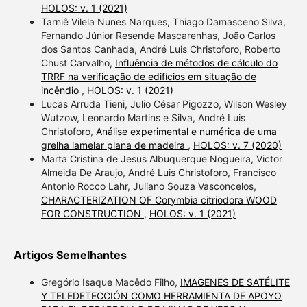
HOLOS: v. 1 (2021)
Tarniê Vilela Nunes Narques, Thiago Damasceno Silva,
Fernando Júnior Resende Mascarenhas, João Carlos
dos Santos Canhada, André Luis Christoforo, Roberto
Chust Carvalho,
Influência de métodos de cálculo do
TRRF na verificação de edifícios em situação de
incêndio
,
HOLOS: v. 1 (2021)
Lucas Arruda Tieni, Julio César Pigozzo, Wilson Wesley
Wutzow, Leonardo Martins e Silva, André Luis
Christoforo,
Análise experimental e numérica de uma
grelha lamelar plana de madeira
,
HOLOS: v. 7 (2020)
Marta Cristina de Jesus Albuquerque Nogueira, Victor
Almeida De Araujo, André Luis Christoforo, Francisco
Antonio Rocco Lahr, Juliano Souza Vasconcelos,
CHARACTERIZATION OF Corymbia citriodora WOOD
FOR CONSTRUCTION
,
HOLOS: v. 1 (2021)
Artigos Semelhantes
Gregório Isaque Macêdo Filho,
IMAGENES DE SATÉLITE
Y TELEDETECCIÓN COMO HERRAMIENTA DE APOYO