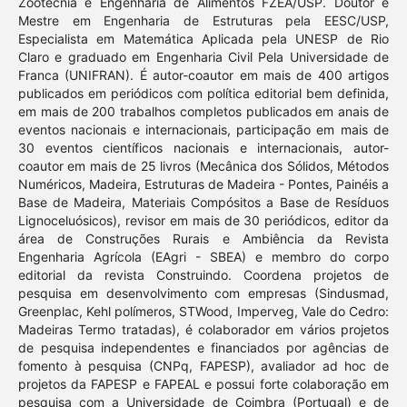
Zootecnia e Engenharia de Alimentos FZEA/USP. Doutor e
Mestre em Engenharia de Estruturas pela EESC/USP,
Especialista em Matemática Aplicada pela UNESP de Rio
Claro e graduado em Engenharia Civil Pela Universidade de
Franca (UNIFRAN). É autor-coautor em mais de 400 artigos
publicados em periódicos com política editorial bem definida,
em mais de 200 trabalhos completos publicados em anais de
eventos nacionais e internacionais, participação em mais de
30 eventos científicos nacionais e internacionais, autor-
coautor em mais de 25 livros (Mecânica dos Sólidos, Métodos
Numéricos, Madeira, Estruturas de Madeira - Pontes, Painéis a
Base de Madeira, Materiais Compósitos a Base de Resíduos
Lignoceluósicos), revisor em mais de 30 periódicos, editor da
área de Construções Rurais e Ambiência da Revista
Engenharia Agrícola (EAgri - SBEA) e membro do corpo
editorial da revista Construindo. Coordena projetos de
pesquisa em desenvolvimento com empresas (Sindusmad,
Greenplac, Kehl polímeros, STWood, Imperveg, Vale do Cedro:
Madeiras Termo tratadas), é colaborador em vários projetos
de pesquisa independentes e financiados por agências de
fomento à pesquisa (CNPq, FAPESP), avaliador ad hoc de
projetos da FAPESP e FAPEAL e possui forte colaboração em
pesquisa com a Universidade de Coimbra (Portugal) e de