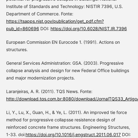
Institute of Standards and Technology: NISTIR 7396, U.S.
Department of Commerce. Fonte:
https://tsapps.nist.gov/publication/get_pdf.cfm?
pub_id=860696
DOI:
https://doi.org/10.6028/NIST.IR.7396
European Commission EN Eurocode 1. (1991). Actions on
structures.
General Services Administration: GSA. (2003). Progressive
collapse analysis and design for new Federal Office buildings
and major modernization projects.
Laranjeiras, A. R. (2011). TQS News. Fonte:
http://download.tqs.com.br:8080/download/JornalTQS33_ArtigoA
Li, Y., Lu, X., Guan, H., & Ye, L. (2011). An improved tie force
method for progressive collapsse resistence design of
reinforced concrete frame structures. Engineering Structures,
1-33. doi:
https://doi.org/10.1016/j.engstruct.2011.06.017
DOI: