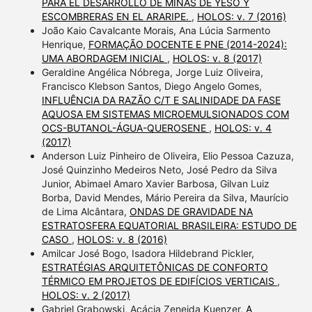
PARA EL DESARROLLO DE MINAS DE YESO Y
ESCOMBRERAS EN EL ARARIPE.
,
HOLOS: v. 7 (2016)
João Kaio Cavalcante Morais, Ana Lúcia Sarmento
Henrique,
FORMAÇÃO DOCENTE E PNE (2014-2024):
UMA ABORDAGEM INICIAL
,
HOLOS: v. 8 (2017)
Geraldine Angélica Nóbrega, Jorge Luiz Oliveira,
Francisco Klebson Santos, Diego Angelo Gomes,
INFLUÊNCIA DA RAZÃO C/T E SALINIDADE DA FASE
AQUOSA EM SISTEMAS MICROEMULSIONADOS COM
OCS-BUTANOL-ÁGUA-QUEROSENE
,
HOLOS: v. 4
(2017)
Anderson Luiz Pinheiro de Oliveira, Elio Pessoa Cazuza,
José Quinzinho Medeiros Neto, José Pedro da Silva
Junior, Abimael Amaro Xavier Barbosa, Gilvan Luiz
Borba, David Mendes, Mário Pereira da Silva, Maurício
de Lima Alcântara,
ONDAS DE GRAVIDADE NA
ESTRATOSFERA EQUATORIAL BRASILEIRA: ESTUDO DE
CASO
,
HOLOS: v. 8 (2016)
Amilcar José Bogo, Isadora Hildebrand Pickler,
ESTRATÉGIAS ARQUITETÔNICAS DE CONFORTO
TÉRMICO EM PROJETOS DE EDIFÍCIOS VERTICAIS
,
HOLOS: v. 2 (2017)
Gabriel Grabowski, Acácia Zeneida Kuenzer,
A