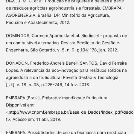
DIAS, J. M. C. et al. Produção de briquetes e péletes a partir
de resíduos agrícolas agroindustriais e florestais. EMBRAPA –
AGORENERGIA. Brasília, DF: Ministério da Agricultura,
Pecuária e Abastecimento, 2012.
DOMINGOS, Carmem Aparecida et al. Biodiesel – proposta de
um combustível alternativo. Revista Brasileira de Gestão e
Engenharia, São Gotardo, v. 5, n. 9, p.134-178, jan. 2012.
DONADON, Frederico Andreis Beneli; SANTOS, David Ferreira
Lopes. A relevância da eco-inovação para resíduos sólidos na
agroindústria da fruticultura. Revista Gestão & Tecnologia,
[s.l.], v. 18, n. 33, p.225-246, 14 fev. 2018.
EMBRAPA (Brasil). Embrapa: mandioca e fruticultura.
Disponível em:
<
http://www.cnpmf.embrapa.br/Base_de_Dados/index_pdf/dado
f>. Acesso em: 11 abr. 2019.
EMBRAPA. Possibilidades de uso da biomassa para produção