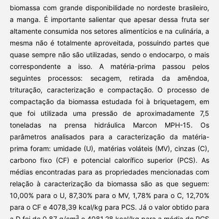
biomassa com grande disponibilidade no nordeste brasileiro,
a manga. É importante salientar que apesar dessa fruta ser
altamente consumida nos setores alimentícios e na culinária, a
mesma não é totalmente aproveitada, possuindo partes que
quase sempre não são utilizadas, sendo o endocarpo, o mais
correspondente a isso. A matéria-prima passou pelos
seguintes processos: secagem, retirada da amêndoa,
trituração, caracterização e compactação. O processo de
compactação da biomassa estudada foi à briquetagem, em
que foi utilizada uma pressão de aproximadamente 7,5
toneladas na prensa hidráulica Marcon MPH-15. Os
parâmetros analisados para a caracterização da matéria-
prima foram: umidade (U), matérias voláteis (MV), cinzas (C),
carbono fixo (CF) e potencial calorífico superior (PCS). As
médias encontradas para as propriedades mencionadas com
relação à caracterização da biomassa são as que seguem:
10,00% para o U, 87,30% para o MV, 1,78% para o C, 12,70%
para o CF e 4078,39 kcal/kg para PCS. Já o valor obtido para
3
a D foi de 0,87 g/cm
e 4081,28 kcal/kg para a média do PCS