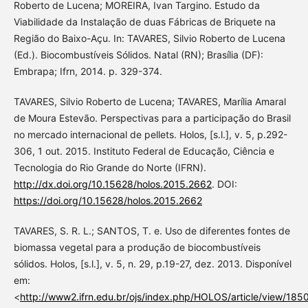
Roberto de Lucena; MOREIRA, Ivan Targino. Estudo da
Viabilidade da Instalação de duas Fábricas de Briquete na
Região do Baixo-Açu. In: TAVARES, Silvio Roberto de Lucena
(Ed.). Biocombustíveis Sólidos. Natal (RN); Brasília (DF):
Embrapa; Ifrn, 2014. p. 329-374.
TAVARES, Silvio Roberto de Lucena; TAVARES, Marília Amaral
de Moura Estevão. Perspectivas para a participação do Brasil
no mercado internacional de pellets. Holos, [s.l.], v. 5, p.292-
306, 1 out. 2015. Instituto Federal de Educação, Ciência e
Tecnologia do Rio Grande do Norte (IFRN).
http://dx.doi.org/10.15628/holos.2015.2662
. DOI:
https://doi.org/10.15628/holos.2015.2662
TAVARES, S. R. L.; SANTOS, T. e. Uso de diferentes fontes de
biomassa vegetal para a produção de biocombustíveis
sólidos. Holos, [s.l.], v. 5, n. 29, p.19-27, dez. 2013. Disponível
em:
<
http://www2.ifrn.edu.br/ojs/index.php/HOLOS/article/view/185