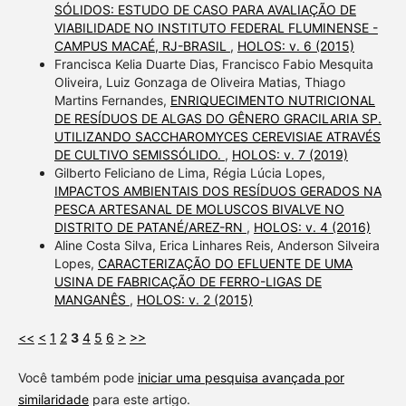
SÓLIDOS: ESTUDO DE CASO PARA AVALIAÇÃO DE
VIABILIDADE NO INSTITUTO FEDERAL FLUMINENSE -
CAMPUS MACAÉ, RJ-BRASIL
,
HOLOS: v. 6 (2015)
Francisca Kelia Duarte Dias, Francisco Fabio Mesquita
Oliveira, Luiz Gonzaga de Oliveira Matias, Thiago
Martins Fernandes,
ENRIQUECIMENTO NUTRICIONAL
DE RESÍDUOS DE ALGAS DO GÊNERO GRACILARIA SP.
UTILIZANDO SACCHAROMYCES CEREVISIAE ATRAVÉS
DE CULTIVO SEMISSÓLIDO.
,
HOLOS: v. 7 (2019)
Gilberto Feliciano de Lima, Régia Lúcia Lopes,
IMPACTOS AMBIENTAIS DOS RESÍDUOS GERADOS NA
PESCA ARTESANAL DE MOLUSCOS BIVALVE NO
DISTRITO DE PATANÉ/AREZ-RN
,
HOLOS: v. 4 (2016)
Aline Costa Silva, Erica Linhares Reis, Anderson Silveira
Lopes,
CARACTERIZAÇÃO DO EFLUENTE DE UMA
USINA DE FABRICAÇÃO DE FERRO-LIGAS DE
MANGANÊS
,
HOLOS: v. 2 (2015)
<<
<
1
2
3
4
5
6
>
>>
Você também pode
iniciar uma pesquisa avançada por
similaridade
para este artigo.