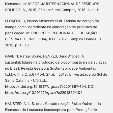
biomassa. In: 6° FÓRUM INTERNACIONAL DE RESÍDUOS
SÓLIDOS, 6., 2015, São José dos Campos, 2015. p. 1 - 9.
FLORÊNCIO, Isanna Menezes et al. Farinha do caroço da
manga como ingrediente na elaboração de produtos de
panificação. In: ENCONTRO NACIONAL DE EDUCAÇÃO,
CIÊNCIA E TECNOLOGIA/UEPB, 2012, Campina Grande. [s.l.],
2012. p. 1 - 10.
GARBIN, Rafael Borne; HENKES, Jairo Afonso. A
sustentabilidade na produção de biocombustíveis de aviação
no brasil. Revista Gestão & Sustentabilidade Ambiental,
[s.l.],v. 7, n. 2, p.67-104, 27 abr. 2018. Universidade do Sul de
Santa Catarina - UNISUL.
http://dx.doi.org/10.19177/rgsa.v7e2201867-104
. DOI:
https://doi.org/10.19177/rgsa.v7e2201867-104
HANSTED, A. L. S. et al. Caracterização Físico-Química da
Biomassa de Leucaena leucocephala para Produção de