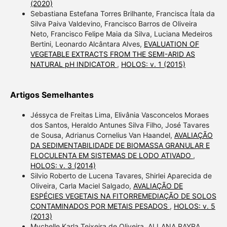
(2020)
Sebastiana Estefana Torres Brilhante, Francisca Ítala da
Silva Paiva Valdevino, Francisco Barros de Oliveira
Neto, Francisco Felipe Maia da Silva, Luciana Medeiros
Bertini, Leonardo Alcântara Alves,
EVALUATION OF
VEGETABLE EXTRACTS FROM THE SEMI-ARID AS
NATURAL pH INDICATOR
,
HOLOS: v. 1 (2015)
Artigos Semelhantes
Jéssyca de Freitas Lima, Elivânia Vasconcelos Moraes
dos Santos, Heraldo Antunes Silva Filho, José Tavares
de Sousa, Adrianus Cornelius Van Haandel,
AVALIAÇÃO
DA SEDIMENTABILIDADE DE BIOMASSA GRANULAR E
FLOCULENTA EM SISTEMAS DE LODO ATIVADO
,
HOLOS: v. 3 (2014)
Silvio Roberto de Lucena Tavares, Shirlei Aparecida de
Oliveira, Carla Maciel Salgado,
AVALIAÇÃO DE
ESPÉCIES VEGETAIS NA FITORREMEDIAÇÃO DE SOLOS
CONTAMINADOS POR METAIS PESADOS
,
HOLOS: v. 5
(2013)
Mychelle Karla Teixeira de Oliveira, ALLANA RAYRA