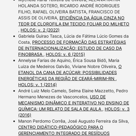
HOLANDA SOTERO, RICARDO ANDRÉ RODRIGUES
FILHO, RAFAEL OLIVEIRA BATISTA, FRANCISCO DE
ASSIS DE OLIVEIRA,
EFICIÊNCIA DA ÁGUA CINZA NO
TEOR DE CLOROFILA EM TECIDO FOLIAR DO MILHETO
,
HOLOS: v. 2 (2022)
Gabriela Guirao Tasca, Lúcia de Fátima Lúcio Gomes da
Costa,
PROCESSO DE FORMAÇÃO DAS ESTRATÉGIAS
DE INTERNACIONALIZAÇÃO: ESTUDO DE CASO DA
FINOBRASA
,
HOLOS: v. 6 (2015)
Annelyse Farias de Aquino, Érica Sousa Bidô, Maria
Luiza de Medeiros Galvão, Viviane Nobre Oliveira,
O
ETANOL DA CANA DE AÇÚCAR: POSSIBILIDADES
ENERGÉTICAS DA REGIÃO DE CEARÁ-MIRIM-RN
,
HOLOS: v. 1 (2014)
André Luiz Melo Camelo, Selma Elaine Mazzetto, Pedro
Hermano Menezes de Vasconcelos,
USO DE
MECANISMO DINÂMICO E INTERATIVO NO ENSINO DE
QUÍMICA: UM RELATO DE SALA DE AULA
,
HOLOS: v. 3
(2016)
Manon Perdomo Corrêa, José Augusto Ferreira da Silva,
CENTRO DIDÁTICO-PEDAGÓGICO PARA O
GERENCIAMENTO INTEGRADO DE RESÍDUOS