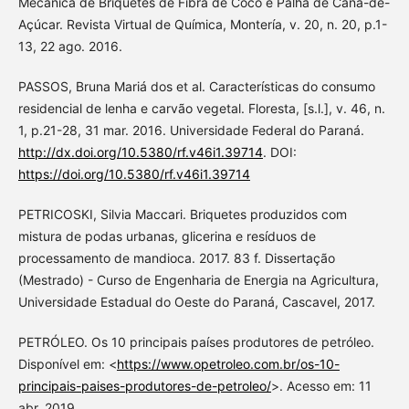
Mecânica de Briquetes de Fibra de Coco e Palha de Cana-de-
Açúcar. Revista Virtual de Química, Montería, v. 20, n. 20, p.1-
13, 22 ago. 2016.
PASSOS, Bruna Mariá dos et al. Características do consumo
residencial de lenha e carvão vegetal. Floresta, [s.l.], v. 46, n.
1, p.21-28, 31 mar. 2016. Universidade Federal do Paraná.
http://dx.doi.org/10.5380/rf.v46i1.39714
. DOI:
https://doi.org/10.5380/rf.v46i1.39714
PETRICOSKI, Silvia Maccari. Briquetes produzidos com
mistura de podas urbanas, glicerina e resíduos de
processamento de mandioca. 2017. 83 f. Dissertação
(Mestrado) - Curso de Engenharia de Energia na Agricultura,
Universidade Estadual do Oeste do Paraná, Cascavel, 2017.
PETRÓLEO. Os 10 principais países produtores de petróleo.
Disponível em: <
https://www.opetroleo.com.br/os-10-
principais-paises-produtores-de-petroleo/
>. Acesso em: 11
abr. 2019.