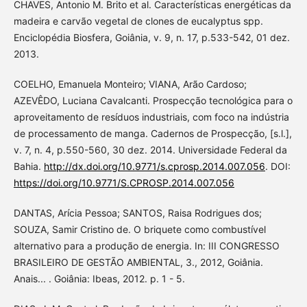
CHAVES, Antonio M. Brito et al. Características energéticas da
madeira e carvão vegetal de clones de eucalyptus spp.
Enciclopédia Biosfera, Goiânia, v. 9, n. 17, p.533-542, 01 dez.
2013.
COELHO, Emanuela Monteiro; VIANA, Arão Cardoso;
AZEVÊDO, Luciana Cavalcanti. Prospecção tecnológica para o
aproveitamento de resíduos industriais, com foco na indústria
de processamento de manga. Cadernos de Prospecção, [s.l.],
v. 7, n. 4, p.550-560, 30 dez. 2014. Universidade Federal da
Bahia.
http://dx.doi.org/10.9771/s.cprosp.2014.007.056
. DOI:
https://doi.org/10.9771/S.CPROSP.2014.007.056
DANTAS, Arícia Pessoa; SANTOS, Raisa Rodrigues dos;
SOUZA, Samir Cristino de. O briquete como combustível
alternativo para a produção de energia. In: III CONGRESSO
BRASILEIRO DE GESTÃO AMBIENTAL, 3., 2012, Goiânia.
Anais... . Goiânia: Ibeas, 2012. p. 1 - 5.