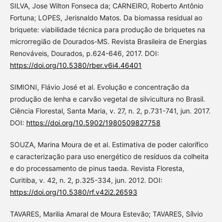
SILVA, Jose Wilton Fonseca da; CARNEIRO, Roberto Antônio
Fortuna; LOPES, Jerisnaldo Matos. Da biomassa residual ao
briquete: viabilidade técnica para produção de briquetes na
microrregião de Dourados-MS. Revista Brasileira de Energias
Renováveis, Dourados, p.624-646, 2017. DOI:
https://doi.org/10.5380/rber.v6i4.46401
SIMIONI, Flávio José et al. Evolução e concentração da
produção de lenha e carvão vegetal de silvicultura no Brasil.
Ciência Florestal, Santa Maria, v. 27, n. 2, p.731-741, jun. 2017.
DOI:
https://doi.org/10.5902/1980509827758
SOUZA, Marina Moura de et al. Estimativa de poder calorífico
e caracterização para uso energético de resíduos da colheita
e do processamento de pinus taeda. Revista Floresta,
Curitiba, v. 42, n. 2, p.325-334, jun. 2012. DOI:
https://doi.org/10.5380/rf.v42i2.26593
TAVARES, Marilia Amaral de Moura Estevão; TAVARES, Sílvio