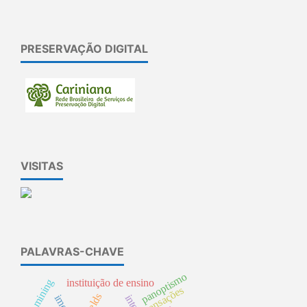
PRESERVAÇÃO DIGITAL
VISITAS
PALAVRAS-CHAVE
panoptismo
mining
instituição de ensino
sensações