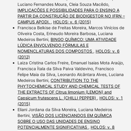
Luciano Fernandes Moura, Cleia Souza Macêdo,
IMPLICAÇÕES E POSSIBILIDADES PARA O ENSINO A
PARTIR DA CONSTRUÇÃO DE BIODIGESTOR NO IFRN –
CAMPUS APODI.
,
HOLOS: v. 6 (2015)
Francisca Belkise de Freitas Moreira, Marcos Vinícios de
Oliveira Costa, Erineudo Moreira Barbosa, Luciana
Medeiros Bertini,
BINGO QUÍMICO: UMA ATIVIDADE
LÚDICA ENVOLVENDO FÓRMULAS E
NOMENCLATURAS DOS COMPOSTOS
,
HOLOS: v. 6
(2012)
Laiza Cristina Carlos Freire, Emanuel Isaias Mota Araújo,
Francisca Ítala da Silva Paiva Valdevino, Francisco
Felipe Maia da Silva, Leonardo Alcântara Alves, Luciana
Medeiros Bertini,
CONTRIBUTION TO THE
PHYTOCHEMICAL STUDY AND CHEMICAL TESTS OF
THE EXTRACTS OF Citrus limonium (LEMON) and
Capsicum frutescens L. (CHILLI PEPPER)
,
HOLOS: v. 1
(2015)
Eliani Jordana da Silva Moreira, Luciana Medeiros
Bertini,
VISÃO DOS LICENCIANDOS EM QUÍMICA
SOBRE O USO DAS UNIDADES DE ENSINO
POTENCIALMENTE SIGNIFICATIVAS
,
HOLOS: v. 8