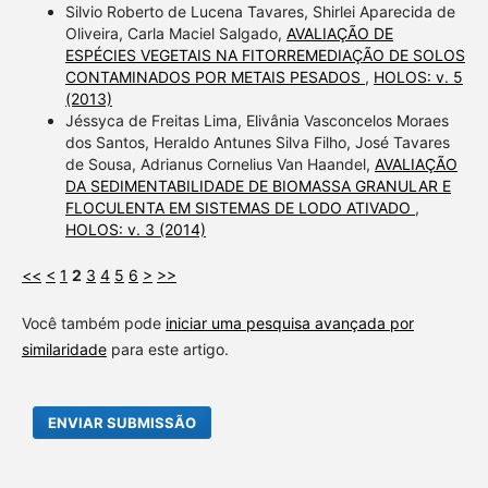
Silvio Roberto de Lucena Tavares, Shirlei Aparecida de
Oliveira, Carla Maciel Salgado,
AVALIAÇÃO DE
ESPÉCIES VEGETAIS NA FITORREMEDIAÇÃO DE SOLOS
CONTAMINADOS POR METAIS PESADOS
,
HOLOS: v. 5
(2013)
Jéssyca de Freitas Lima, Elivânia Vasconcelos Moraes
dos Santos, Heraldo Antunes Silva Filho, José Tavares
de Sousa, Adrianus Cornelius Van Haandel,
AVALIAÇÃO
DA SEDIMENTABILIDADE DE BIOMASSA GRANULAR E
FLOCULENTA EM SISTEMAS DE LODO ATIVADO
,
HOLOS: v. 3 (2014)
<<
<
1
2
3
4
5
6
>
>>
Você também pode
iniciar uma pesquisa avançada por
similaridade
para este artigo.
ENVIAR SUBMISSÃO