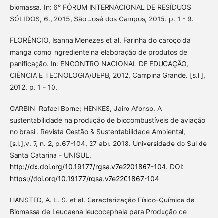
biomassa. In: 6° FÓRUM INTERNACIONAL DE RESÍDUOS
SÓLIDOS, 6., 2015, São José dos Campos, 2015. p. 1 - 9.
FLORÊNCIO, Isanna Menezes et al. Farinha do caroço da
manga como ingrediente na elaboração de produtos de
panificação. In: ENCONTRO NACIONAL DE EDUCAÇÃO,
CIÊNCIA E TECNOLOGIA/UEPB, 2012, Campina Grande. [s.l.],
2012. p. 1 - 10.
GARBIN, Rafael Borne; HENKES, Jairo Afonso. A
sustentabilidade na produção de biocombustíveis de aviação
no brasil. Revista Gestão & Sustentabilidade Ambiental,
[s.l.],v. 7, n. 2, p.67-104, 27 abr. 2018. Universidade do Sul de
Santa Catarina - UNISUL.
http://dx.doi.org/10.19177/rgsa.v7e2201867-104
. DOI:
https://doi.org/10.19177/rgsa.v7e2201867-104
HANSTED, A. L. S. et al. Caracterização Físico-Química da
Biomassa de Leucaena leucocephala para Produção de