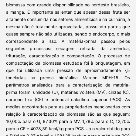
biomassa com grande disponibilidade no nordeste brasileiro,
a manga. É importante salientar que apesar dessa fruta ser
altamente consumida nos setores alimentícios e na culinária, a
mesma não é totalmente aproveitada, possuindo partes que
quase sempre não são utilizadas, sendo o endocarpo, o mais
correspondente a isso. A matéria-prima passou pelos
seguintes processos: secagem, retirada da amêndoa,
trituração, caracterização e compactação. O processo de
compactação da biomassa estudada foi à briquetagem, em
que foi utilizada uma pressão de aproximadamente 7,5
toneladas na prensa hidráulica Marcon MPH-15. Os
parâmetros analisados para a caracterização da matéria-
prima foram: umidade (U), matérias voláteis (MV), cinzas (C),
carbono fixo (CF) e potencial calorífico superior (PCS). As
médias encontradas para as propriedades mencionadas com
relação à caracterização da biomassa são as que seguem:
10,00% para o U, 87,30% para o MV, 1,78% para o C, 12,70%
para o CF e 4078,39 kcal/kg para PCS. Já o valor obtido para
3
a D foi de 0,87 g/cm
e 4081,28 kcal/kg para a média do PCS