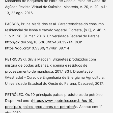
Mecânica de Briquetes de Fibra de Coco e Palha de Cana-de-
Açúcar. Revista Virtual de Química, Montería, v. 20, n. 20, p.1-
13, 22 ago. 2016.
PASSOS, Bruna Mariá dos et al. Características do consumo
residencial de lenha e carvão vegetal. Floresta, [s.l.], v. 46, n.
1, p.21-28, 31 mar. 2016. Universidade Federal do Paraná.
http://dx.doi.org/10.5380/rf.v46i1.39714
. DOI:
https://doi.org/10.5380/rf.v46i1.39714
PETRICOSKI, Silvia Maccari. Briquetes produzidos com
mistura de podas urbanas, glicerina e resíduos de
processamento de mandioca. 2017. 83 f. Dissertação
(Mestrado) - Curso de Engenharia de Energia na Agricultura,
Universidade Estadual do Oeste do Paraná, Cascavel, 2017.
PETRÓLEO. Os 10 principais países produtores de petróleo.
Disponível em: <
https://www.opetroleo.com.br/os-10-
principais-paises-produtores-de-petroleo/
>. Acesso em: 11
abr. 2019.