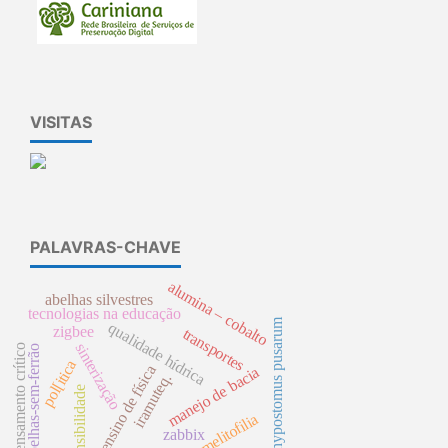
VISITAS
PALAVRAS-CHAVE
alumina – cobalto
abelhas silvestres
tecnologias na educação
hypostomus pusarum
qualidade hídrica
zigbee
transportes
sinterização
pensamento crítico
abelhas-sem-ferrão
pol[itica
ensino de física
manejo de bacia
iramuteq.
sensibilidade
melitofilia
zabbix