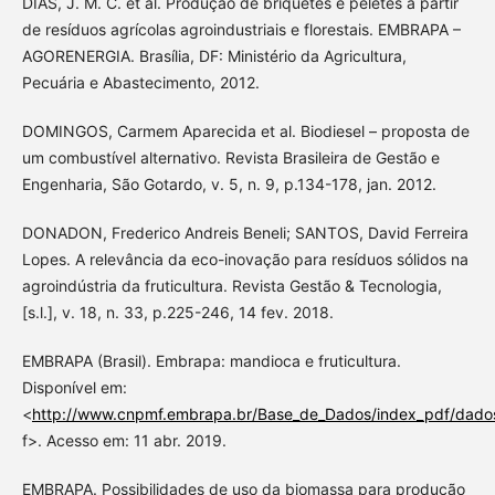
DIAS, J. M. C. et al. Produção de briquetes e péletes a partir
de resíduos agrícolas agroindustriais e florestais. EMBRAPA –
AGORENERGIA. Brasília, DF: Ministério da Agricultura,
Pecuária e Abastecimento, 2012.
DOMINGOS, Carmem Aparecida et al. Biodiesel – proposta de
um combustível alternativo. Revista Brasileira de Gestão e
Engenharia, São Gotardo, v. 5, n. 9, p.134-178, jan. 2012.
DONADON, Frederico Andreis Beneli; SANTOS, David Ferreira
Lopes. A relevância da eco-inovação para resíduos sólidos na
agroindústria da fruticultura. Revista Gestão & Tecnologia,
[s.l.], v. 18, n. 33, p.225-246, 14 fev. 2018.
EMBRAPA (Brasil). Embrapa: mandioca e fruticultura.
Disponível em:
<
http://www.cnpmf.embrapa.br/Base_de_Dados/index_pdf/dado
f>. Acesso em: 11 abr. 2019.
EMBRAPA. Possibilidades de uso da biomassa para produção