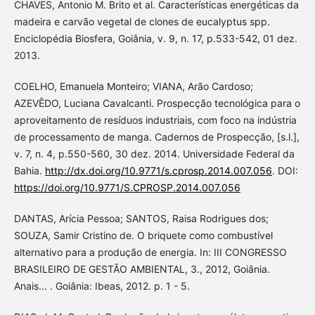
CHAVES, Antonio M. Brito et al. Características energéticas da
madeira e carvão vegetal de clones de eucalyptus spp.
Enciclopédia Biosfera, Goiânia, v. 9, n. 17, p.533-542, 01 dez.
2013.
COELHO, Emanuela Monteiro; VIANA, Arão Cardoso;
AZEVÊDO, Luciana Cavalcanti. Prospecção tecnológica para o
aproveitamento de resíduos industriais, com foco na indústria
de processamento de manga. Cadernos de Prospecção, [s.l.],
v. 7, n. 4, p.550-560, 30 dez. 2014. Universidade Federal da
Bahia.
http://dx.doi.org/10.9771/s.cprosp.2014.007.056
. DOI:
https://doi.org/10.9771/S.CPROSP.2014.007.056
DANTAS, Arícia Pessoa; SANTOS, Raisa Rodrigues dos;
SOUZA, Samir Cristino de. O briquete como combustível
alternativo para a produção de energia. In: III CONGRESSO
BRASILEIRO DE GESTÃO AMBIENTAL, 3., 2012, Goiânia.
Anais... . Goiânia: Ibeas, 2012. p. 1 - 5.