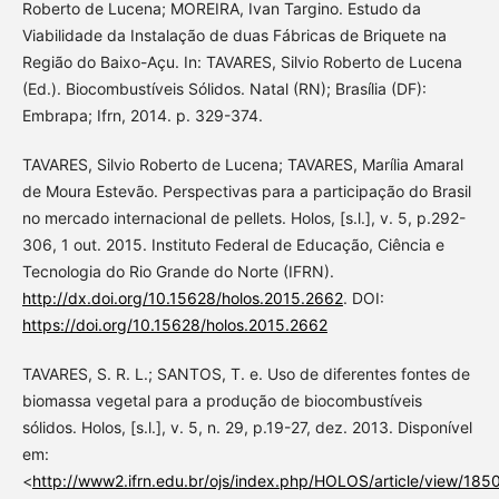
Roberto de Lucena; MOREIRA, Ivan Targino. Estudo da
Viabilidade da Instalação de duas Fábricas de Briquete na
Região do Baixo-Açu. In: TAVARES, Silvio Roberto de Lucena
(Ed.). Biocombustíveis Sólidos. Natal (RN); Brasília (DF):
Embrapa; Ifrn, 2014. p. 329-374.
TAVARES, Silvio Roberto de Lucena; TAVARES, Marília Amaral
de Moura Estevão. Perspectivas para a participação do Brasil
no mercado internacional de pellets. Holos, [s.l.], v. 5, p.292-
306, 1 out. 2015. Instituto Federal de Educação, Ciência e
Tecnologia do Rio Grande do Norte (IFRN).
http://dx.doi.org/10.15628/holos.2015.2662
. DOI:
https://doi.org/10.15628/holos.2015.2662
TAVARES, S. R. L.; SANTOS, T. e. Uso de diferentes fontes de
biomassa vegetal para a produção de biocombustíveis
sólidos. Holos, [s.l.], v. 5, n. 29, p.19-27, dez. 2013. Disponível
em:
<
http://www2.ifrn.edu.br/ojs/index.php/HOLOS/article/view/185