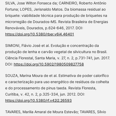
SILVA, Jose Wilton Fonseca da; CARNEIRO, Roberto Antônio
Fortuna; LOPES, Jerisnaldo Matos. Da biomassa residual ao
briquete: viabilidade técnica para produção de briquetes na
microrregião de Dourados-MS. Revista Brasileira de Energias
Renováveis, Dourados, p.624-646, 2017. DOI:
https://doi.org/10.5380/rber.v6i4.46401
SIMIONI, Flávio José et al. Evolução e concentração da
produção de lenha e carvão vegetal de silvicultura no Brasil.
Ciência Florestal, Santa Maria, v. 27, n. 2, p.731-741, jun. 2017.
DOI:
https://doi.org/10.5902/1980509827758
SOUZA, Marina Moura de et al. Estimativa de poder calorífico
e caracterização para uso energético de resíduos da colheita
e do processamento de pinus taeda. Revista Floresta,
Curitiba, v. 42, n. 2, p.325-334, jun. 2012. DOI:
https://doi.org/10.5380/rf.v42i2.26593
TAVARES, Marilia Amaral de Moura Estevão; TAVARES, Sílvio