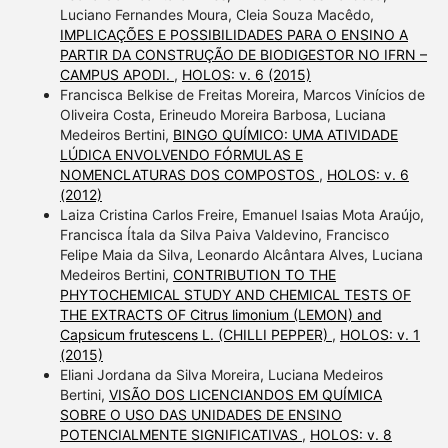
Luciano Fernandes Moura, Cleia Souza Macêdo,
IMPLICAÇÕES E POSSIBILIDADES PARA O ENSINO A
PARTIR DA CONSTRUÇÃO DE BIODIGESTOR NO IFRN –
CAMPUS APODI.
,
HOLOS: v. 6 (2015)
Francisca Belkise de Freitas Moreira, Marcos Vinícios de
Oliveira Costa, Erineudo Moreira Barbosa, Luciana
Medeiros Bertini,
BINGO QUÍMICO: UMA ATIVIDADE
LÚDICA ENVOLVENDO FÓRMULAS E
NOMENCLATURAS DOS COMPOSTOS
,
HOLOS: v. 6
(2012)
Laiza Cristina Carlos Freire, Emanuel Isaias Mota Araújo,
Francisca Ítala da Silva Paiva Valdevino, Francisco
Felipe Maia da Silva, Leonardo Alcântara Alves, Luciana
Medeiros Bertini,
CONTRIBUTION TO THE
PHYTOCHEMICAL STUDY AND CHEMICAL TESTS OF
THE EXTRACTS OF Citrus limonium (LEMON) and
Capsicum frutescens L. (CHILLI PEPPER)
,
HOLOS: v. 1
(2015)
Eliani Jordana da Silva Moreira, Luciana Medeiros
Bertini,
VISÃO DOS LICENCIANDOS EM QUÍMICA
SOBRE O USO DAS UNIDADES DE ENSINO
POTENCIALMENTE SIGNIFICATIVAS
,
HOLOS: v. 8