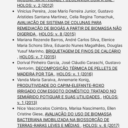
HOLOS: v. 2 (2012)
Vinicius Pereira, Jose Mario Ferreira Junior, Gustavo
Aristides Santana Martinez, Celia Regina Tomachuk,
AVALIAÇÃO DE SISTEMA DE COLUNAS PARA
REMEDIAÇÃO DE BIOGÁS A PARTIR DE BIOMASSA NÃO
DIGERIDA
,
HOLOS: v. 8 (2015)
Mariana Rezende Barros, André Carlos Silva, Elenice
Maria Schons Silva, Eduardo Nunes Magalhães, Douglas
Yusuf Marinho,
BRIQUETAGEM DE FINOS DE CALCÁRIO
,
HOLOS: v. 7 (2015)
Dorival Pinheiro Garcia, José Cláudio Caraschi, Gustavo
Ventorim,
DECOMPOSIÇÃO TÉRMICA DE PELLETS DE
MADEIRA POR TGA
,
HOLOS: v. 1 (2016)
Vanda Maria Saraiva, Annemarie Konig,
PRODUTIVIDADE DO CAPIM-ELEFANTE-ROXO
IRRIGADO COM ESGOTO DOMÉSTICO TRATADO NO
SEMIÁRIDO POTIGUAR E SUAS UTILIDADES
,
HOLOS:
v. 1 (2013)
Nice Vasconcelos Coimbra, Marisa Nascimento, Ellen
Cristine Giese,
AVALIAÇÃO DO USO DE BIOMASSA
BACTERIANA IMOBILIZADA NA BIOSSORÇÃO DE
TERRAS-RARAS LEVES E MÉDIAS
,
HOLOS: v. 6 (2017)