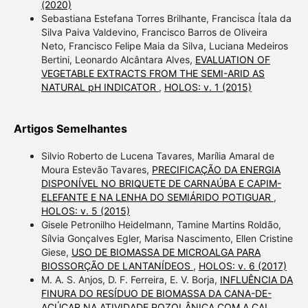
(2020)
Sebastiana Estefana Torres Brilhante, Francisca Ítala da
Silva Paiva Valdevino, Francisco Barros de Oliveira
Neto, Francisco Felipe Maia da Silva, Luciana Medeiros
Bertini, Leonardo Alcântara Alves,
EVALUATION OF
VEGETABLE EXTRACTS FROM THE SEMI-ARID AS
NATURAL pH INDICATOR
,
HOLOS: v. 1 (2015)
Artigos Semelhantes
Silvio Roberto de Lucena Tavares, Marília Amaral de
Moura Estevão Tavares,
PRECIFICAÇÃO DA ENERGIA
DISPONÍVEL NO BRIQUETE DE CARNAÚBA E CAPIM-
ELEFANTE E NA LENHA DO SEMIÁRIDO POTIGUAR
,
HOLOS: v. 5 (2015)
Gisele Petronilho Heidelmann, Tamine Martins Roldão,
Sílvia Gonçalves Egler, Marisa Nascimento, Ellen Cristine
Giese,
USO DE BIOMASSA DE MICROALGA PARA
BIOSSORÇÃO DE LANTANÍDEOS
,
HOLOS: v. 6 (2017)
M. A. S. Anjos, D. F. Ferreira, E. V. Borja,
INFLUÊNCIA DA
FINURA DO RESÍDUO DE BIOMASSA DA CANA-DE-
AÇÚCAR NA ATIVIDADE POZOLÂNICA COM A CAL
,