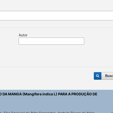
Autor
Busc
DA MANGA (Mangifera indica L) PARA A PRODUÇÃO DE
, Eike Ezequiel de Brito Fernandes, Arabela Tayara de Melo,
1