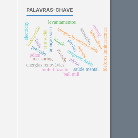
PALAVRAS-CHAVE
levantamentos
electricity
mining
biodigestão
integração ensino-saúde
sensações
radiação solar
fósforos luminescentes
brincadeira.
crm social
biogás
Ímãs
prisões
previsão
dejetos
imersão
magnetic fields
pólen
measuring
néctar
energias renovávies
saúde mental
biofertilizante
ball mill