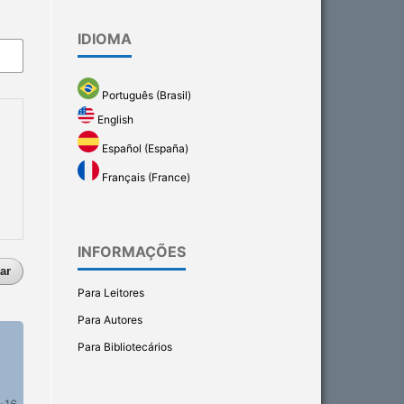
IDIOMA
Português (Brasil)
English
Español (España)
Français (France)
INFORMAÇÕES
ar
Para Leitores
Para Autores
Para Bibliotecários
-16