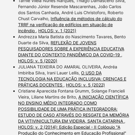
Tarniê Vilela Nunes Narques, Thiago Damasceno Silva,
Fernando Júnior Resende Mascarenhas, João Carlos
dos Santos Canhada, André Luis Christoforo, Roberto
Chust Carvalho,
Influência de métodos de cálculo do
TRRF na verificação de edifícios em situação de
incêndio
,
HOLOS: v. 1 (2021)
Andrezza Maria Batista do Nascimento Tavares, Bento
Duarte da Silva,
REFLEXÃO DE JOVENS
PESQUISADORES SOBRE A EXPERIÊNCIA EDUCATIVA
DIANTE DO CONTEXTO PANDÊMICO DA COVID-19
,
HOLOS: v. 5 (2020)
JULIANA TEIXEIRA DO AMARAL OLIVEIRA, Andréa
Imbiriba Silva, Irani Lauer Lellis,
O USO DA
TECNOLOGIA NA EDUCAÇÃO INCLUSIVA: CRENÇAS E
PRÁTICAS DOCENTES
,
HOLOS: v. 5 (2022)
Cristiane Aparecida Fontana Grumm, Solange Francieli
Vieira, Liliane Martins de Brito,
A INICIAÇÃO CIENTÍFICA
NO ENSINO MÉDIO INTEGRADO COMO
POSSIBILIDADE DE UMA PRÁTICA INTEGRADORA:
ESTUDO DE CASO ATRAVÉS DO RESGATE DA MEMÓRIA
DA VITIVINICULTURA EM VIDEIRA, SANTA CATARINA
,
HOLOS: v. 2 (2014): Edição Especial - II Colóquio "A
Produção do Conhecimento em Educação Profissional"