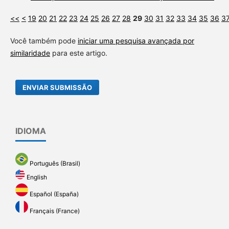
<<
<
19
20
21
22
23
24
25
26
27
28
29
30
31
32
33
34
35
36
3
Você também pode
iniciar uma pesquisa avançada por
similaridade
para este artigo.
ENVIAR SUBMISSÃO
IDIOMA
Português (Brasil)
English
Español (España)
Français (France)