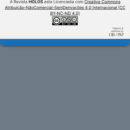
A Revista
HOLOS
esta Licenciada com
Creative Commons
Atribuição-NãoComercial-SemDerivações 4.0 Internacional (CC
BY-NC-ND 4.0)