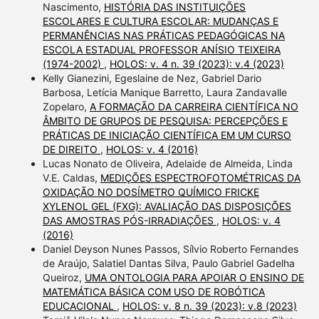
Nascimento,
HISTÓRIA DAS INSTITUIÇÕES
ESCOLARES E CULTURA ESCOLAR: MUDANÇAS E
PERMANÊNCIAS NAS PRÁTICAS PEDAGÓGICAS NA
ESCOLA ESTADUAL PROFESSOR ANÍSIO TEIXEIRA
(1974-2002)
,
HOLOS: v. 4 n. 39 (2023): v.4 (2023)
Kelly Gianezini, Egeslaine de Nez, Gabriel Dario
Barbosa, Letícia Manique Barretto, Laura Zandavalle
Zopelaro,
A FORMAÇÃO DA CARREIRA CIENTÍFICA NO
ÂMBITO DE GRUPOS DE PESQUISA: PERCEPÇÕES E
PRÁTICAS DE INICIAÇÃO CIENTÍFICA EM UM CURSO
DE DIREITO
,
HOLOS: v. 4 (2016)
Lucas Nonato de Oliveira, Adelaide de Almeida, Linda
V.E. Caldas,
MEDIÇÕES ESPECTROFOTOMÉTRICAS DA
OXIDAÇÃO NO DOSÍMETRO QUÍMICO FRICKE
XYLENOL GEL (FXG): AVALIAÇÃO DAS DISPOSIÇÕES
DAS AMOSTRAS PÓS-IRRADIAÇÕES
,
HOLOS: v. 4
(2016)
Daniel Deyson Nunes Passos, Sílvio Roberto Fernandes
de Araújo, Salatiel Dantas Silva, Paulo Gabriel Gadelha
Queiroz,
UMA ONTOLOGIA PARA APOIAR O ENSINO DE
MATEMÁTICA BÁSICA COM USO DE ROBÓTICA
EDUCACIONAL
,
HOLOS: v. 8 n. 39 (2023): v.8 (2023)