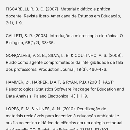
FISCARELLI, R. B. O. (2007). Material didático e prática
docente. Revista Ibero-Americana de Estudos em Educação,
2(1), 1-9.
GALLETI, S. R. (2003). Introdução a microscopia eletrônica. O
Biológico, 65(1/2), 33-35.
GONÇALVES, V. S. B., SILVA, L. B. & COUTINHO, A. S. (2009).
Ruído como agente comprometedor da inteligibilidade de fala
dos professores. Production Journal, 19(3), 466-476.
HAMMER, Ø., HARPER, D.A.T. & RYAN, P.D. (2001). PAST:
Paleontological Statistics Software Package for Education and
Data Analysis. Palaeo Electronica, 4(1), 1-9.
LOPES, F. M. & NUNES, A. N. (2010). Reutilização de
materiais recicláveis para incentivo à educação ambiental e
auxílio ao ensino didático de ciências em um colégio estadual
de Anápolis-GO. Revista de Educação, 13(15), 87-103.