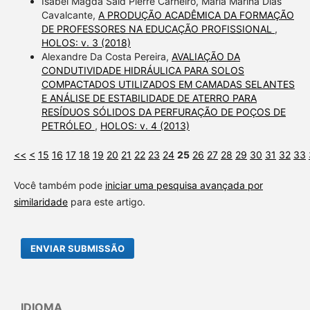
Isabel Magda Said Pierre Carneiro, Maria Marina Dias
Cavalcante,
A PRODUÇÃO ACADÊMICA DA FORMAÇÃO
DE PROFESSORES NA EDUCAÇÃO PROFISSIONAL
,
HOLOS: v. 3 (2018)
Alexandre Da Costa Pereira,
AVALIAÇÃO DA
CONDUTIVIDADE HIDRÁULICA PARA SOLOS
COMPACTADOS UTILIZADOS EM CAMADAS SELANTES
E ANÁLISE DE ESTABILIDADE DE ATERRO PARA
RESÍDUOS SÓLIDOS DA PERFURAÇÃO DE POÇOS DE
PETRÓLEO
,
HOLOS: v. 4 (2013)
<<
<
15
16
17
18
19
20
21
22
23
24
25
26
27
28
29
30
31
32
33
Você também pode
iniciar uma pesquisa avançada por
similaridade
para este artigo.
ENVIAR SUBMISSÃO
IDIOMA