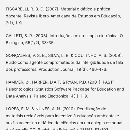
FISCARELLI, R. B. O. (2007). Material didático e prática
docente. Revista Ibero-Americana de Estudos em Educação,
2(1), 1-9.
GALLETI, S. R. (2003). Introdução a microscopia eletrônica. O
Biológico, 65(1/2), 33-35.
GONÇALVES, V. S. B., SILVA, L. B. & COUTINHO, A. S. (2009).
Ruído como agente comprometedor da inteligibilidade de fala
dos professores. Production Journal, 19(3), 466-476.
HAMMER, Ø., HARPER, D.A.T. & RYAN, P.D. (2001). PAST:
Paleontological Statistics Software Package for Education and
Data Analysis. Palaeo Electronica, 4(1), 1-9.
LOPES, F. M. & NUNES, A. N. (2010). Reutilização de
materiais recicláveis para incentivo à educação ambiental e
auxílio ao ensino didático de ciências em um colégio estadual
de Anápolis-GO. Revista de Educação, 13(15), 87-103.