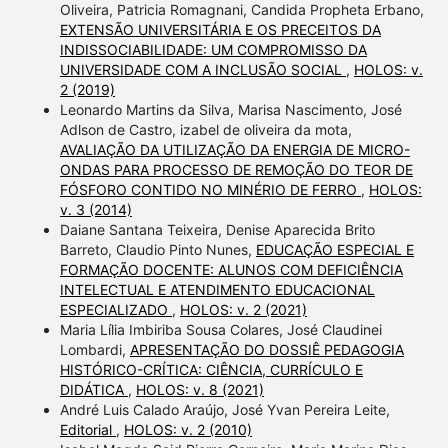
Oliveira, Patricia Romagnani, Candida Propheta Erbano,
EXTENSÃO UNIVERSITÁRIA E OS PRECEITOS DA
INDISSOCIABILIDADE: UM COMPROMISSO DA
UNIVERSIDADE COM A INCLUSÃO SOCIAL
,
HOLOS: v.
2 (2019)
Leonardo Martins da Silva, Marisa Nascimento, José
Adlson de Castro, izabel de oliveira da mota,
AVALIAÇÃO DA UTILIZAÇÃO DA ENERGIA DE MICRO-
ONDAS PARA PROCESSO DE REMOÇÃO DO TEOR DE
FÓSFORO CONTIDO NO MINÉRIO DE FERRO
,
HOLOS:
v. 3 (2014)
Daiane Santana Teixeira, Denise Aparecida Brito
Barreto, Claudio Pinto Nunes,
EDUCAÇÃO ESPECIAL E
FORMAÇÃO DOCENTE: ALUNOS COM DEFICIÊNCIA
INTELECTUAL E ATENDIMENTO EDUCACIONAL
ESPECIALIZADO
,
HOLOS: v. 2 (2021)
Maria Lília Imbiriba Sousa Colares, José Claudinei
Lombardi,
APRESENTAÇÃO DO DOSSIÊ PEDAGOGIA
HISTÓRICO-CRÍTICA: CIÊNCIA, CURRÍCULO E
DIDÁTICA
,
HOLOS: v. 8 (2021)
André Luis Calado Araújo, José Yvan Pereira Leite,
Editorial
,
HOLOS: v. 2 (2010)