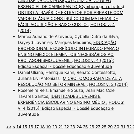
ANÁLISE DA COMPOSIÇÃO QUÍMICA DO ÓLEO
ESSENCIAL DE CAPIM SANTO (Cymbopogon citratus)
OBTIDO ATRAVÉS DE EXTRATOR POR ARRASTE COM
VAPOR D´ÁGUA CONSTRUÍDO COM MATERIAS DE
FÁCIL AQUISIÇÃO E BAIXO CUSTO
,
HOLOS: v. 4
(2014)
Marcio Adriano de Azevedo, Cybelle Dutra da Silva,
Dayvyd Lavaniery Marques Medeiros,
EDUCAÇÃO
PROFISSIONAL E CURRÍCULO INTEGRADO PARA O
ENSINO MÉDIO: ELEMENTOS NECESSÁRIOS AO
PROTAGONISMO JUVENIL
,
HOLOS: v. 4 (2015):
Edição Especial - Dossiê Educação e Juventude
Daniel Uliana, Henrique Kahn, Renato Contessotto,
Juliana Livi Antoniassi,
MICROTOMOGRAFIA DE ALTA
RESOLUÇÃO NO SETOR MINERAL
,
HOLOS: v. 3 (2014)
Rosemeire Reis, Emanuelle Souza, Jean Mac Cole
Tavares Santos,
IDENTIDADES JUVENIS E
EXPERIÊNCIA ESCOLAR NO ENSINO MÉDIO
,
HOLOS:
v. 4 (2015): Edição Especial - Dossiê Educação e
Juventude
<<
<
14
15
16
17
18
19
20
21
22
23
24
25
26
27
28
29
30
31
32