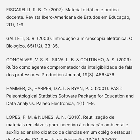
FISCARELLI, R. B. O. (2007). Material didático e prática
docente. Revista Ibero-Americana de Estudos em Educação,
2(1), 1-9.
GALLETI, S. R. (2003). Introdução a microscopia eletrônica. O
Biológico, 65(1/2), 33-35.
GONÇALVES, V. S. B., SILVA, L. B. & COUTINHO, A. S. (2009).
Ruído como agente comprometedor da inteligibilidade de fala
dos professores. Production Journal, 19(3), 466-476.
HAMMER, Ø., HARPER, D.A.T. & RYAN, P.D. (2001). PAST:
Paleontological Statistics Software Package for Education and
Data Analysis. Palaeo Electronica, 4(1), 1-9.
LOPES, F. M. & NUNES, A. N. (2010). Reutilização de
materiais recicláveis para incentivo à educação ambiental e
auxílio ao ensino didático de ciências em um colégio estadual
de Anápolis-GO. Revista de Educação, 13(15), 87-103.