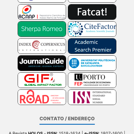
CONTATO / ENDEREÇO
A Revista
HOLOS
-
ISSN
: 1518-1634 |
e-ISSN
: 1807-1600 |