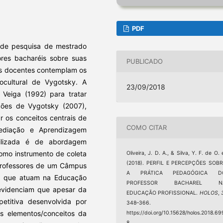
PDF
 de pesquisa de mestrado
res bacharéis sobre suas
PUBLICADO
cas docentes contemplam os
cultural de Vygotsky. A
23/09/2018
Veiga (1992) para tratar
ições de Vygotsky (2007),
r os conceitos centrais de
COMO CITAR
ediação e Aprendizagem
tilizada é de abordagem
como instrumento de coleta
Oliveira, J. D. A., & Silva, Y. F. de O. 
(2018). PERFIL E PERCEPÇÕES SOBR
 professores de um Câmpus
A PRÁTICA PEDAGÓGICA D
s que atuam na Educação
PROFESSOR BACHAREL N
 evidenciam que apesar da
EDUCAÇÃO PROFISSIONAL.
HOLOS
,
etitiva desenvolvida por
348–366.
s elementos/conceitos da
https://doi.org/10.15628/holos.2018.69
8