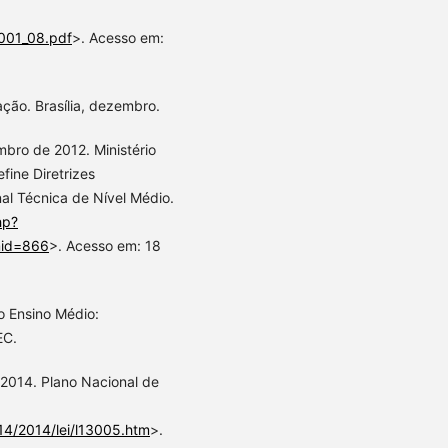
b001_08.pdf
>. Acesso em:
cação. Brasília, dezembro.
mbro de 2012. Ministério
ine Diretrizes
nal Técnica de Nível Médio.
hp?
mid=866
>. Acesso em: 18
 o Ensino Médio:
EC.
e 2014. Plano Nacional de
014/2014/lei/l13005.htm
>.