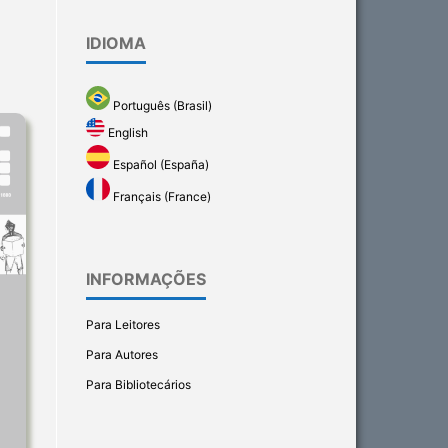
IDIOMA
Português (Brasil)
English
Español (España)
Français (France)
INFORMAÇÕES
Para Leitores
Para Autores
Para Bibliotecários