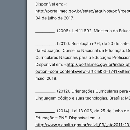
Disponível em: <
http://portal.mec.gov.br/setec/arquivos/pdf/rce
04 de julho de 2017.
___________. (2008). Lei 11.892. Ministério da Edu
___________. (2012). Resolução nº 6, de 20 de sete
da Educação. Conselho Nacional de Educação. Def
Curriculares Nacionais para a Educação Profissio
Disponível em: <
http://portal.mec.gov.br/index.p
option=com_content&view=article&id=17417&Ite
maio. 2018.
___________. (2012). Orientações Curriculares para
Linguagem código e suas tecnologias. Brasília: M
___________. (2014). Lei 13.005, de 25 de junho d
Educação – PNE. Disponível em: <
http://www.planalto.gov.br/ccivil_03/_ato2011-2