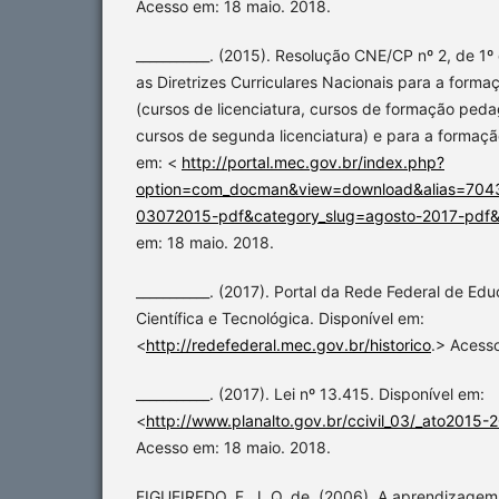
Acesso em: 18 maio. 2018.
___________. (2015). Resolução CNE/CP nº 2, de 1º
as Diretrizes Curriculares Nacionais para a formaçã
(cursos de licenciatura, cursos de formação ped
cursos de segunda licenciatura) e para a formaçã
em: <
http://portal.mec.gov.br/index.php?
option=com_docman&view=download&alias=7043
03072015-pdf&category_slug=agosto-2017-pdf
em: 18 maio. 2018.
___________. (2017). Portal da Rede Federal de Edu
Científica e Tecnológica. Disponível em:
<
http://redefederal.mec.gov.br/historico
.> Acess
___________. (2017). Lei nº 13.415. Disponível em:
<
http://www.planalto.gov.br/ccivil_03/_ato2015-
Acesso em: 18 maio. 2018.
FIGUEIREDO, F. J. Q. de. (2006). A aprendizagem 