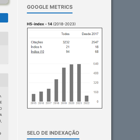
GOOGLE METRICS
H5-index
–
14
(2018-2023)
e.
E
O
A
3
,
SELO DE INDEXAÇÃO
9