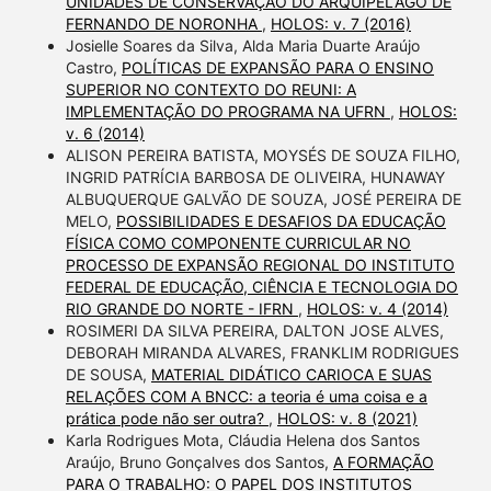
UNIDADES DE CONSERVAÇÃO DO ARQUIPÉLAGO DE
FERNANDO DE NORONHA
,
HOLOS: v. 7 (2016)
Josielle Soares da Silva, Alda Maria Duarte Araújo
Castro,
POLÍTICAS DE EXPANSÃO PARA O ENSINO
SUPERIOR NO CONTEXTO DO REUNI: A
IMPLEMENTAÇÃO DO PROGRAMA NA UFRN
,
HOLOS:
v. 6 (2014)
ALISON PEREIRA BATISTA, MOYSÉS DE SOUZA FILHO,
INGRID PATRÍCIA BARBOSA DE OLIVEIRA, HUNAWAY
ALBUQUERQUE GALVÃO DE SOUZA, JOSÉ PEREIRA DE
MELO,
POSSIBILIDADES E DESAFIOS DA EDUCAÇÃO
FÍSICA COMO COMPONENTE CURRICULAR NO
PROCESSO DE EXPANSÃO REGIONAL DO INSTITUTO
FEDERAL DE EDUCAÇÃO, CIÊNCIA E TECNOLOGIA DO
RIO GRANDE DO NORTE - IFRN
,
HOLOS: v. 4 (2014)
ROSIMERI DA SILVA PEREIRA, DALTON JOSE ALVES,
DEBORAH MIRANDA ALVARES, FRANKLIM RODRIGUES
DE SOUSA,
MATERIAL DIDÁTICO CARIOCA E SUAS
RELAÇÕES COM A BNCC: a teoria é uma coisa e a
prática pode não ser outra?
,
HOLOS: v. 8 (2021)
Karla Rodrigues Mota, Cláudia Helena dos Santos
Araújo, Bruno Gonçalves dos Santos,
A FORMAÇÃO
PARA O TRABALHO: O PAPEL DOS INSTITUTOS