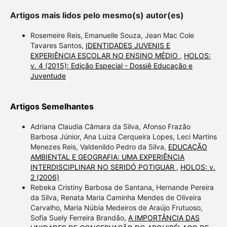
Artigos mais lidos pelo mesmo(s) autor(es)
Rosemeire Reis, Emanuelle Souza, Jean Mac Cole
Tavares Santos,
IDENTIDADES JUVENIS E
EXPERIÊNCIA ESCOLAR NO ENSINO MÉDIO
,
HOLOS:
v. 4 (2015): Edição Especial - Dossiê Educação e
Juventude
Artigos Semelhantes
Adriana Claudia Câmara da Silva, Afonso Frazão
Barbosa Júnior, Ana Luiza Cerqueira Lopes, Leci Martins
Menezes Reis, Valdenildo Pedro da Silva,
EDUCAÇÃO
AMBIENTAL E GEOGRAFIA: UMA EXPERIÊNCIA
INTERDISCIPLINAR NO SERIDÓ POTIGUAR
,
HOLOS: v.
2 (2006)
Rebeka Cristiny Barbosa de Santana, Hernande Pereira
da Silva, Renata Maria Caminha Mendes de Oliveira
Carvalho, Maria Núbia Medeiros de Araújo Frutuoso,
Sofia Suely Ferreira Brandão,
A IMPORTÂNCIA DAS