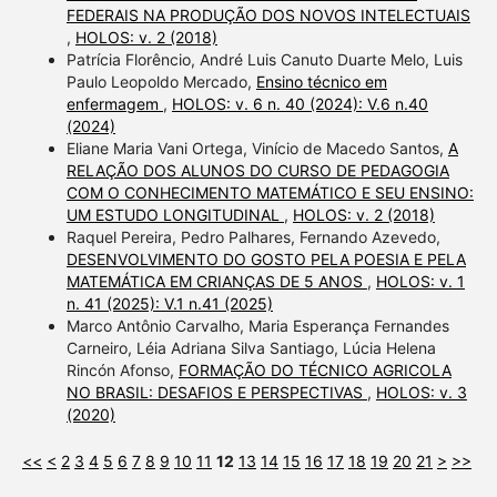
FEDERAIS NA PRODUÇÃO DOS NOVOS INTELECTUAIS
,
HOLOS: v. 2 (2018)
Patrícia Florêncio, André Luis Canuto Duarte Melo, Luis
Paulo Leopoldo Mercado,
Ensino técnico em
enfermagem
,
HOLOS: v. 6 n. 40 (2024): V.6 n.40
(2024)
Eliane Maria Vani Ortega, Vinício de Macedo Santos,
A
RELAÇÃO DOS ALUNOS DO CURSO DE PEDAGOGIA
COM O CONHECIMENTO MATEMÁTICO E SEU ENSINO:
UM ESTUDO LONGITUDINAL
,
HOLOS: v. 2 (2018)
Raquel Pereira, Pedro Palhares, Fernando Azevedo,
DESENVOLVIMENTO DO GOSTO PELA POESIA E PELA
MATEMÁTICA EM CRIANÇAS DE 5 ANOS
,
HOLOS: v. 1
n. 41 (2025): V.1 n.41 (2025)
Marco Antônio Carvalho, Maria Esperança Fernandes
Carneiro, Léia Adriana Silva Santiago, Lúcia Helena
Rincón Afonso,
FORMAÇÃO DO TÉCNICO AGRICOLA
NO BRASIL: DESAFIOS E PERSPECTIVAS
,
HOLOS: v. 3
(2020)
<<
<
2
3
4
5
6
7
8
9
10
11
12
13
14
15
16
17
18
19
20
21
>
>>