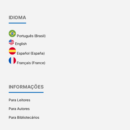
IDIOMA
Português (Brasil)
English
Español (España)
Français (France)
INFORMAÇÕES
Para Leitores
Para Autores
Para Bibliotecários