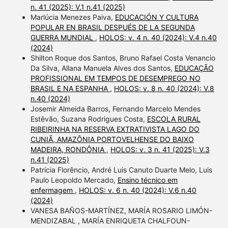
n. 41 (2025): V.1 n.41 (2025)
Marlúcia Menezes Paiva,
EDUCACIÓN Y CULTURA
POPULAR EN BRASIL DESPUÉS DE LA SEGUNDA
GUERRA MUNDIAL
,
HOLOS: v. 4 n. 40 (2024): V.4 n.40
(2024)
Shilton Roque dos Santos, Bruno Rafael Costa Venancio
Da Silva, Allana Manuela Alves dos Santos,
EDUCAÇÃO
PROFISSIONAL EM TEMPOS DE DESEMPREGO NO
BRASIL E NA ESPANHA
,
HOLOS: v. 8 n. 40 (2024): V.8
n.40 (2024)
Josemir Almeida Barros, Fernando Marcelo Mendes
Estêvão, Suzana Rodrigues Costa,
ESCOLA RURAL
RIBEIRINHA NA RESERVA EXTRATIVISTA LAGO DO
CUNIÃ, AMAZÔNIA PORTOVELHENSE DO BAIXO
MADEIRA, RONDÔNIA
,
HOLOS: v. 3 n. 41 (2025): V.3
n.41 (2025)
Patrícia Florêncio, André Luis Canuto Duarte Melo, Luis
Paulo Leopoldo Mercado,
Ensino técnico em
enfermagem
,
HOLOS: v. 6 n. 40 (2024): V.6 n.40
(2024)
VANESA BAÑOS-MARTÍNEZ, MARÍA ROSARIO LIMÓN-
MENDIZABAL , MARÍA ENRIQUETA CHALFOUN-