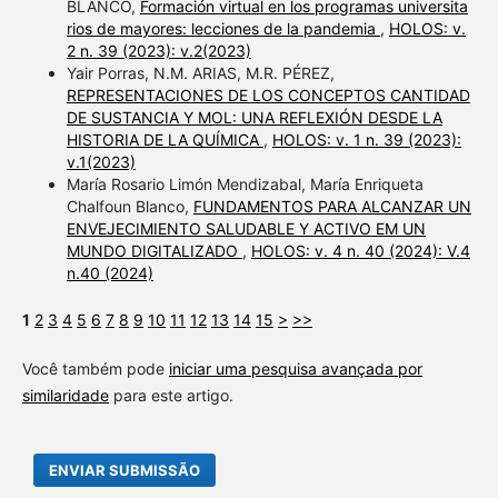
BLANCO,
Formación virtual en los programas universita
rios de mayores: lecciones de la pandemia
,
HOLOS: v.
2 n. 39 (2023): v.2(2023)
Yair Porras, N.M. ARIAS, M.R. PÉREZ,
REPRESENTACIONES DE LOS CONCEPTOS CANTIDAD
DE SUSTANCIA Y MOL: UNA REFLEXIÓN DESDE LA
HISTORIA DE LA QUÍMICA
,
HOLOS: v. 1 n. 39 (2023):
v.1(2023)
María Rosario Limón Mendizabal, María Enriqueta
Chalfoun Blanco,
FUNDAMENTOS PARA ALCANZAR UN
ENVEJECIMIENTO SALUDABLE Y ACTIVO EM UN
MUNDO DIGITALIZADO
,
HOLOS: v. 4 n. 40 (2024): V.4
n.40 (2024)
1
2
3
4
5
6
7
8
9
10
11
12
13
14
15
>
>>
Você também pode
iniciar uma pesquisa avançada por
similaridade
para este artigo.
ENVIAR SUBMISSÃO